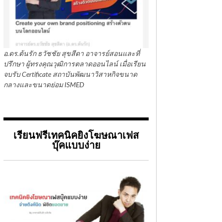
อ.ดร.ต้นรัก ธวัชชัย สุขสีดา อาจารย์สอนและที่
ปรึกษา ผู้ทรงคุณวุฒิการตลาดออนไลน์ เมื่อเรียน
จบรับ Certificate สถาบันพัฒนาวิสาหกิจขนาด
กลางและขนาดย่อม ISMED
เรียนฟรีเทคนิคยิงโฆษณาเฟส
บุ๊คแบบง่าย