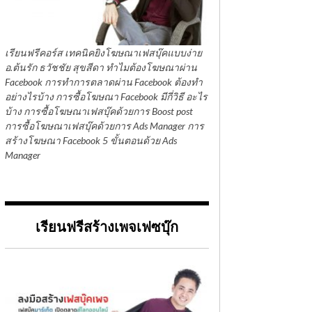
เรียนฟรีคอร์ส เทคนิคยิงโฆษณาเฟสบุ๊คแบบง่าย
อ.ต้นรัก ธวัชชัย สุขสีดา ทำไมต้องโฆษณาผ่าน
Facebook การทำการตลาดผ่าน Facebook ต้องทำ
อย่างไรบ้าง การซื้อโฆษณา Facebook มีกี่วิธี อะไร
บ้าง การซื้อโฆษณาเฟสบุ๊คด้วยการ Boost post
การซื้อโฆษณาเฟสบุ๊คด้วยการ Ads Manager การ
สร้างโฆษณา Facebook 5 ขั้นตอนด้วย Ads
Manager
เรียนฟรีสร้างเพจเฟซบุ๊ก