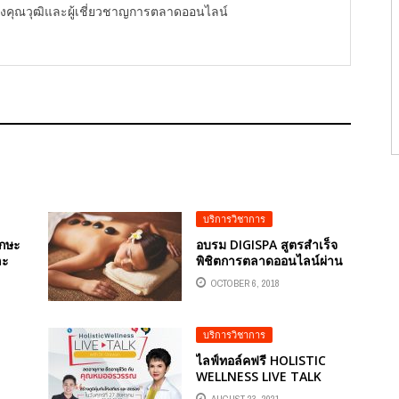
ู้ทรงคุณวุฒิและผู้เชี่ยวชาญการตลาดออนไลน์
บริการวิชาการ
ักษะ
อบรม DIGISPA สูตรสำเร็จ
ละ
พิชิตการตลาดออนไลน์ผ่าน
เฟซบุ๊ก สำหรับธุรกิจร้าน
OCTOBER 6, 2018
นยุค
นวดและสปา
บริการวิชาการ
ไลฟ์ทอล์คฟรี HOLISTIC
WELLNESS LIVE TALK
าร
WITH DR. ORAWAN “ลด