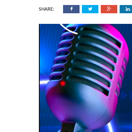
ออนไลน์
SHARE:
เชิญ
จารย์ต้นรัก ธวัช
ทศศาสตร์
ย์ต้นรัก ธวัชชัย
สตร์