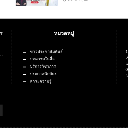
AUGUST 23, 2021
ง
อายุกาย ยืดอายุชีวิต” ดำเนิน
รายการโดยอ.ดร.ต้นรัก ธวัช
ชัย สุขสีดา
ร
หมวดหมู่
ข่าวประชาสัมพันธ์
1
เ
บทความในสื่อ
t
บริการวิชาการ
0
ประกาศนียบัตร
f
สาระความรู้