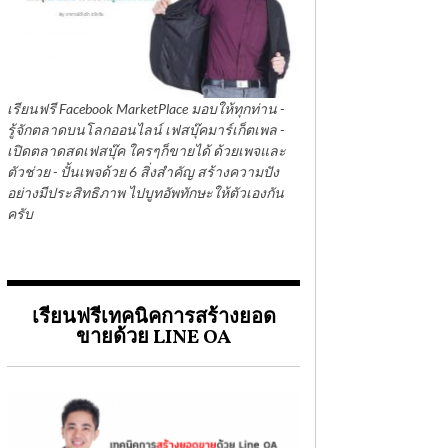
เรียนฟรี Facebook MarketPlace มอบให้ทุกท่าน -
รู้จักตลาดบนโลกออนไลน์ เฟสบุ๊คมาร์เก็ตเพล -
เปิดตลาดสดเฟสบุ๊ค ใครๆก็ขายได้ ด้วยเพจและ
ตัวช่วย - ปั้นเพจด้วย 6 สิ่งสำคัญ สร้างความปัง
อย่างมีประสิทธิภาพ ไปบูทอัพทักษะให้ตัวเองกัน
ครับ
เรียนฟรีเทคนิคการสร้างยอด
ขายด้วย LINE OA