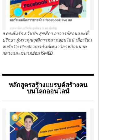
อ.ดร.ต้นรัก ธวัชชัย สุขสีดา อาจารย์สอนและที่
ปรึกษา ผู้ทรงคุณวุฒิการตลาดออนไลน์ เมื่อเรียน
จบรับ Certificate สถาบันพัฒนาวิสาหกิจขนาด
กลางและขนาดย่อม ISMED
หลักสูตรสร้างแบรนด์สร้างคน
บนโลกออนไลน์