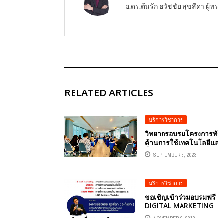
อ.ดร.ต้นรัก ธวัชชัย สุขสีดา ผ
RELATED ARTICLES
บริการวิชาการ
วิทยากรอบรมโครงการท
ด้านการใช้เทคโนโลยีแ
สื่อออนไลน์อย่างมี
SEPTEMBER 5, 2023
ประสิทธิภาพเกิดคุณค่าใ
ดิจิทัล
บริการวิชาการ
ขอเชิญเข้าร่วมอบรมฟรี
DIGITAL MARKETING
FOCUS 360 องศา มองก