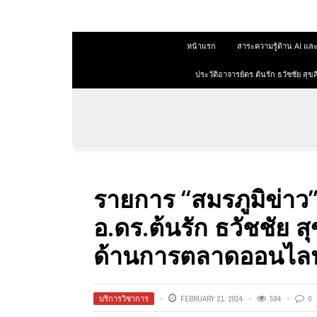
 สุขสีดา
หน้าแรก
สาระความรู้ด้าน AI 
ออนไลน์
ออนไลน์
ประวัติอาจารย์ดร.ต้นรัก ธวัชชัย ส
การตลาด
าการตลาด
ลาด
รายการ “สมรภูมิข่าว”
ุณวุฒิ
อ.ดร.ต้นรัก ธวัชชัย ส
 ช่องทาง
ด้านการตลาดออนไลน
 สุขสี
บริการวิชาการ
FEBRUARY 21, 2024
594
0