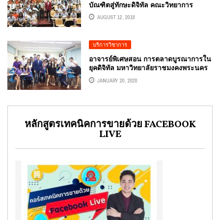
บัณฑิตสู่ทักษะดิจิทัล คณะวิทยาการ
จัดการ มหาวิทยาลัยราชภัฏนครราชสีมา
AUGUST 12, 2018
บริการวิชาการ
อาจารย์พิเศษสอน การตลาดบูรณาการใน
ยุคดิจิทัล มหาวิทยาลัยราชมงคงพระนคร
คณะบริหารธุกิจ
JANUARY 20, 2020
หลักสูตรเทคนิคการขายด้วย FACEBOOK
LIVE