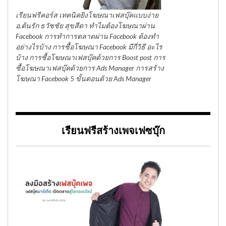
เรียนฟรีคอร์ส เทคนิคยิงโฆษณาเฟสบุ๊คแบบง่าย
อ.ต้นรัก ธวัชชัย สุขสีดา ทำไมต้องโฆษณาผ่าน
Facebook การทำการตลาดผ่าน Facebook ต้องทำ
อย่างไรบ้าง การซื้อโฆษณา Facebook มีกี่วิธี อะไร
บ้าง การซื้อโฆษณาเฟสบุ๊คด้วยการ Boost post การ
ซื้อโฆษณาเฟสบุ๊คด้วยการ Ads Manager การสร้าง
โฆษณา Facebook 5 ขั้นตอนด้วย Ads Manager
เรียนฟรีสร้างเพจเฟซบุ๊ก