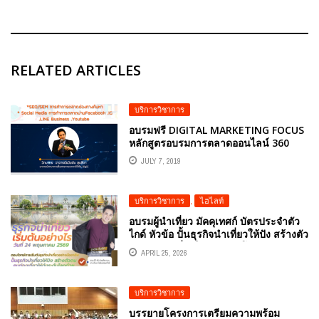
RELATED ARTICLES
บริการวิชาการ
อบรมฟรี DIGITAL MARKETING FOCUS
หลักสูตรอบรมการตลาดออนไลน์ 360
องศา
JULY 7, 2019
บริการวิชาการ
,
ไฮไลท์
อบรมผู้นำเที่ยว มัคคุเทศก์ บัตรประจําตัว
ไกด์ หัวข้อ ปั้นธุรกิจนำเที่ยวให้ปัง สร้างตัว
ตนคนท่องเที่ยวให้ดังระดับโลกด้วย
APRIL 25, 2026
TIKTOK และ AI โดยอ.ดร.ต้นรัก ธวัชชัย
สุขสีดา วิทยากรผู้ทรงคุณวุฒิด้านการ
ตลาดออนไลน์
บริการวิชาการ
บรรยายโครงการเตรียมความพร้อม