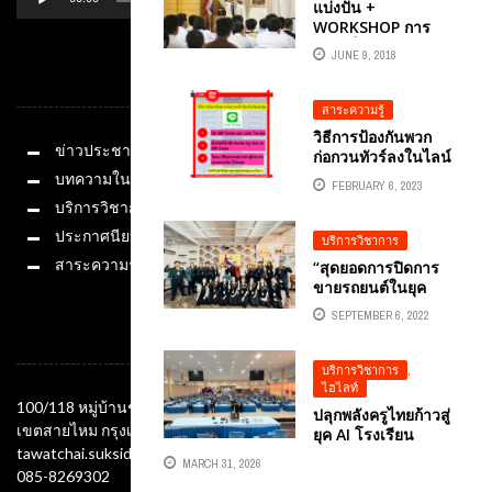
แบ่งปัน +
มารีน ประกันชีวิต
WORKSHOP การ
โตเกียวมารีน ประกัน
สร้างสื่อ สารพลังต้าน
สุขภาพ
JUNE 9, 2018
ยาเสพติด ด้วยมือ
หมวดหมู่
(ถือ)ในยุคดิจิทัล
สาระความรู้
วิธีการป้องกันพวก
ข่าวประชาสัมพันธ์
ก่อกวนทัวร์ลงในไลน์
กลุ่ม วิธีป้องกันสแปม
บทความในสื่อ
FEBRUARY 6, 2023
ในไลน์กลุ่มหรือไลน์
บริการวิชาการ
OPEN CHAT
ประกาศนียบัตร
บริการวิชาการ
สาระความรู้
“สุดยอดการปิดการ
ขายรถยนต์ในยุค
ดิจิทัล” อ.ดร.ต้นรัก
SEPTEMBER 6, 2022
ธวัชชัย สุขสีดา
ช่องทางติดต่อ
วิทยากรสอนการ
ตลาดออนไลน์
บริการวิชาการ
,
BRANDING &
ไฮไลท์
DIGITAL
100/118 หมู่บ้านชัยพฤกษ์ ซอยออเงิน แขวงออเงิน
ปลุกพลังครูไทยก้าวสู่
MARKETING ธุรกิจ
เขตสายไหม กรุงเทพมหานคร 10220
ยุค AI โรงเรียน
รถยนต์ เต้นท์รถมือ
tawatchai.suksida@gmail.com
อนุบาลระยอง ผนึก
สอง
MARCH 31, 2026
กำลัง “อ.ดร.ต้นรัก”
085-8269302