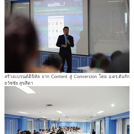
สร้างแบรนด์ดิจิทัล จาก Content สู่ Conversion โดย อ.ดร.ต้นรัก
ธวัชชัย สุขสีดา