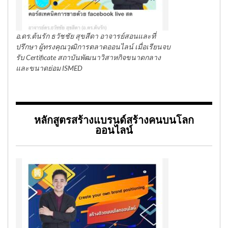
อ.ดร.ต้นรัก ธวัชชัย สุขสีดา อาจารย์สอนและที่
ปรึกษา ผู้ทรงคุณวุฒิการตลาดออนไลน์ เมื่อเรียนจบ
รับ Certificate สถาบันพัฒนาวิสาหกิจขนาดกลาง
และขนาดย่อม ISMED
หลักสูตรสร้างแบรนด์สร้างคนบนโลก
ออนไลน์