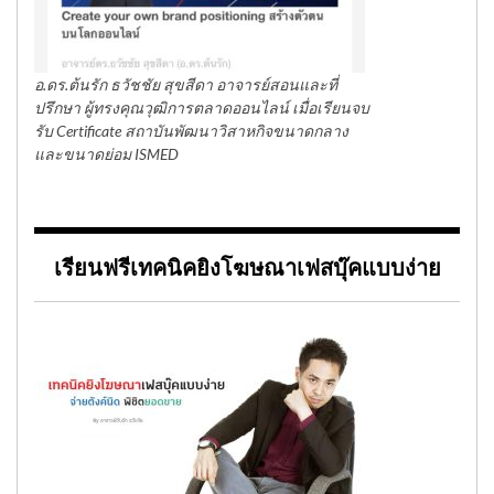
อ.ดร.ต้นรัก ธวัชชัย สุขสีดา อาจารย์สอนและที่
ปรึกษา ผู้ทรงคุณวุฒิการตลาดออนไลน์ เมื่อเรียนจบ
รับ Certificate สถาบันพัฒนาวิสาหกิจขนาดกลาง
และขนาดย่อม ISMED
เรียนฟรีเทคนิคยิงโฆษณาเฟสบุ๊คแบบง่าย