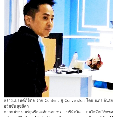
สร้างแบรนด์ดิจิทัล จาก Content สู่ Conversion โดย อ.ดร.ต้นรัก
ธวัชชัย สุขสีดา
หากหน่วยงานรัฐหรือองค์กรเอกชน บริษัทใด สนใจจัดเวิร์กชอ