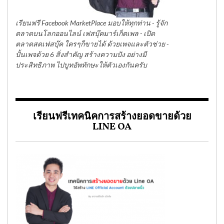
เรียนฟรี Facebook MarketPlace มอบให้ทุกท่าน - รู้จัก
ตลาดบนโลกออนไลน์ เฟสบุ๊คมาร์เก็ตเพล - เปิด
ตลาดสดเฟสบุ๊ค ใครๆก็ขายได้ ด้วยเพจและตัวช่วย -
ปั้นเพจด้วย 6 สิ่งสำคัญ สร้างความปัง อย่างมี
ประสิทธิภาพ ไปบูทอัพทักษะให้ตัวเองกันครับ
เรียนฟรีเทคนิคการสร้างยอดขายด้วย
LINE OA