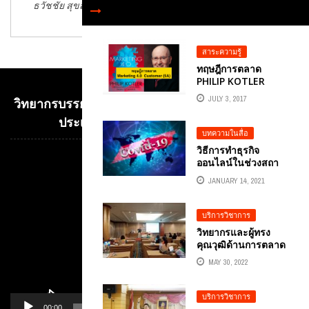
ธวัชชัย สุขสีดา
สุขสีดา
สาระความรู้
ทฤษฎีการตลาด
PHILIP KOTLER
MARKETING 4.0
JULY 3, 2017
วิทยากรบรรยาย E-COMMERCE เพื่อการค้าระหว่าง
CUSTOMER PATH
(5A)
ประเทศ อ.ดร.ต้นรัก ธวัชชัย สุขสีดา
บทความในสื่อ
วิธีการทำธุรกิจ
ออนไลน์ในช่วงสถา
Video
การณ์ COVID-19
Player
JANUARY 14, 2021
ระลอกใหม่ 2021
บริการวิชาการ
วิทยากรและผู้ทรง
คุณวุฒิด้านการตลาด
ดิจิทัล อ.ดร.ต้นรัก
MAY 30, 2022
อบรม หลักสูตร
“เทคนิคปิดการขาย
ด้วย LINE OA ธุรกิจ
บริการวิชาการ
ประกันชีวิต” โตเกียว
00:00
01:14