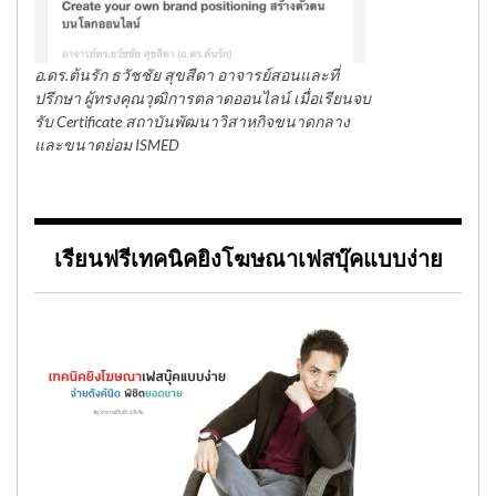
อ.ดร.ต้นรัก ธวัชชัย สุขสีดา อาจารย์สอนและที่
ปรึกษา ผู้ทรงคุณวุฒิการตลาดออนไลน์ เมื่อเรียนจบ
รับ Certificate สถาบันพัฒนาวิสาหกิจขนาดกลาง
และขนาดย่อม ISMED
เรียนฟรีเทคนิคยิงโฆษณาเฟสบุ๊คแบบง่าย