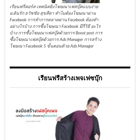
เรียนฟรีคอร์ส เทคนิคยิงโฆษณาเฟสบุ๊คแบบง่าย
อ.ต้นรัก ธวัชชัย สุขสีดา ทำไมต้องโฆษณาผ่าน
Facebook การทำการตลาดผ่าน Facebook ต้องทำ
อย่างไรบ้าง การซื้อโฆษณา Facebook มีกี่วิธี อะไร
บ้าง การซื้อโฆษณาเฟสบุ๊คด้วยการ Boost post การ
ซื้อโฆษณาเฟสบุ๊คด้วยการ Ads Manager การสร้าง
โฆษณา Facebook 5 ขั้นตอนด้วย Ads Manager
เรียนฟรีสร้างเพจเฟซบุ๊ก