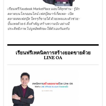
เรียนฟรี Facebook MarketPlace มอบให้ทุกท่าน - รู้จัก
ตลาดบนโลกออนไลน์ เฟสบุ๊คมาร์เก็ตเพล - เปิด
ตลาดสดเฟสบุ๊ค ใครๆก็ขายได้ ด้วยเพจและตัวช่วย -
ปั้นเพจด้วย 6 สิ่งสำคัญ สร้างความปัง อย่างมี
ประสิทธิภาพ ไปบูทอัพทักษะให้ตัวเองกันครับ
เรียนฟรีเทคนิคการสร้างยอดขายด้วย
LINE OA