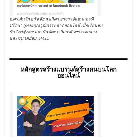
อ.ดร.ต้นรัก ธวัชชัย สุขสีดา อาจารย์สอนและที่
ปรึกษา ผู้ทรงคุณวุฒิการตลาดออนไลน์ เมื่อเรียนจบ
รับ Certificate สถาบันพัฒนาวิสาหกิจขนาดกลาง
และขนาดย่อม ISMED
หลักสูตรสร้างแบรนด์สร้างคนบนโลก
ออนไลน์