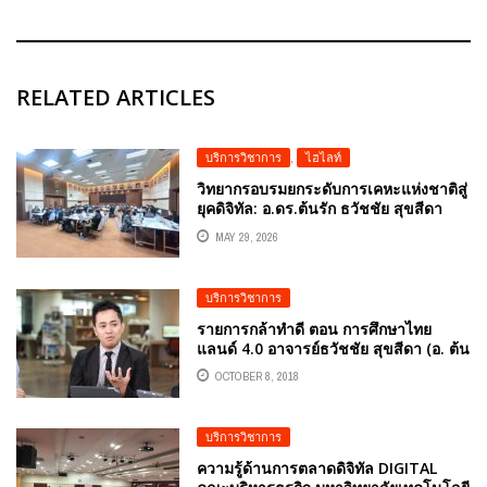
RELATED ARTICLES
บริการวิชาการ
,
ไฮไลท์
วิทยากรอบรมยกระดับการเคหะแห่งชาติสู่
ยุคดิจิทัล: อ.ดร.ต้นรัก ธวัชชัย สุขสีดา
ถ่ายทอดกลยุทธ์ MASTERING
MAY 29, 2026
GENERATIVE AI เพื่อประสิทธิภาพองค์กร
บริการวิชาการ
รายการกล้าทำดี ตอน การศึกษาไทย
แลนด์ 4.0 อาจารย์ธวัชชัย สุขสีดา (อ. ต้น
รัก)
OCTOBER 8, 2018
บริการวิชาการ
ความรู้ด้านการตลาดดิจิทัล DIGITAL