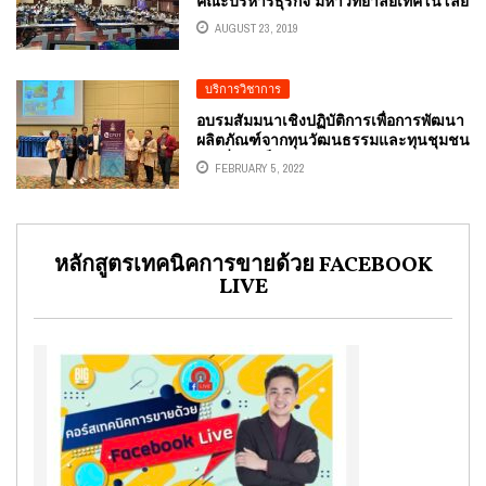
คณะบริหารธุรกิจ มหาวิทยาลัยเทคโนโลยี
ราชมงคลพระนคร
AUGUST 23, 2019
บริการวิชาการ
อบรมสัมมนาเชิงปฏิบัติการเพื่อการพัฒนา
ผลิตภัณฑ์จากทุนวัฒนธรรมและทุนชุมชน
เดิมที่มีอยู่เป็นผลิตภัณฑ์ ICHAMP
FEBRUARY 5, 2022
กระทรวงวัฒนธรรม อ.ดร.ต้นรัก ธวัชชัย
สุขสีดา ผู้ทรงคุณวุฒิการสื่อสารการตลาด
ดิจิทัล
หลักสูตรเทคนิคการขายด้วย FACEBOOK
LIVE