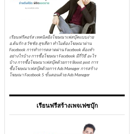
เรียนฟรีคอร์ส เทคนิคยิงโฆษณาเฟสบุ๊คแบบง่าย
อ.ต้นรัก ธวัชชัย สุขสีดา ทำไมต้องโฆษณาผ่าน
Facebook การทำการตลาดผ่าน Facebook ต้องทำ
อย่างไรบ้าง การซื้อโฆษณา Facebook มีกี่วิธี อะไร
บ้าง การซื้อโฆษณาเฟสบุ๊คด้วยการ Boost post การ
ซื้อโฆษณาเฟสบุ๊คด้วยการ Ads Manager การสร้าง
โฆษณา Facebook 5 ขั้นตอนด้วย Ads Manager
เรียนฟรีสร้างเพจเฟซบุ๊ก