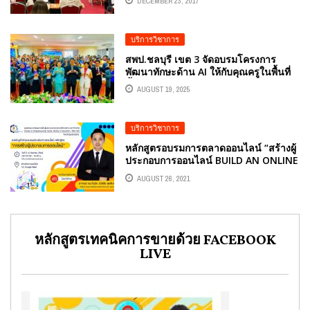
DECEMBER 23, 2017
บริการวิชาการ
สพป.ชลบุรี เขต 3 จัดอบรมโครงการ
พัฒนาทักษะด้าน AI ให้กับคุณครูในพื้นที่
นี้ได้รับเกียรติจากวิทยากรผู้ทรงคุณวุฒิ
AUGUST 19, 2025
อ.ดร.ต้นรัก ธวัชชัย สุขสีดา มาให้ความรู้
บริการวิชาการ
หลักสูตรอบรมการตลาดออนไลน์ “สร้างผู้
ประกอบการออนไลน์ BUILD AN ONLINE
ENTREPRENEUR” อ.ต้นรัก ธวัชชัย สุขสี
AUGUST 26, 2021
ดา
หลักสูตรเทคนิคการขายด้วย FACEBOOK
LIVE