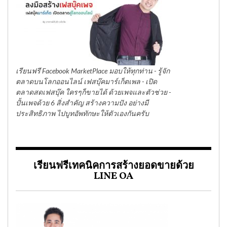
เรียนฟรี Facebook MarketPlace มอบให้ทุกท่าน - รู้จัก
ตลาดบนโลกออนไลน์ เฟสบุ๊คมาร์เก็ตเพล - เปิด
ตลาดสดเฟสบุ๊ค ใครๆก็ขายได้ ด้วยเพจและตัวช่วย -
ปั้นเพจด้วย 6 สิ่งสำคัญ สร้างความปัง อย่างมี
ประสิทธิภาพ ไปบูทอัพทักษะให้ตัวเองกันครับ
เรียนฟรีเทคนิคการสร้างยอดขายด้วย
LINE OA