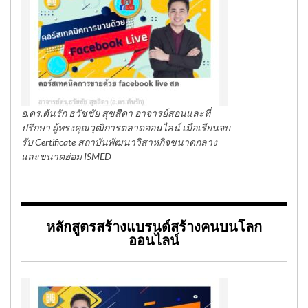
อ.ดร.ต้นรัก ธวัชชัย สุขสีดา อาจารย์สอนและที่
ปรึกษา ผู้ทรงคุณวุฒิการตลาดออนไลน์ เมื่อเรียนจบ
รับ Certificate สถาบันพัฒนาวิสาหกิจขนาดกลาง
และขนาดย่อม ISMED
หลักสูตรสร้างแบรนด์สร้างคนบนโลก
ออนไลน์