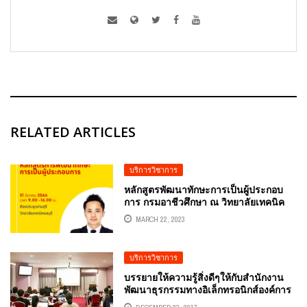
RELATED ARTICLES
บริการวิชาการ
หลักสูตรพัฒนาทักษะการเป็นผู้ประกอบ
การ กรมอาชีวศึกษา ณ วิทยาลัยเทคนิค
ชลบุรี วิทยากร อ.ดร.ต้นรัก ธวัชชัย สุขสี
MARCH 22, 2023
ดา
บริการวิชาการ
บรรยายให้ความรู้สิ่งดีๆให้กับสำนักงาน
พัฒนาธุรกรรมทางอิเล็กทรอนิกส์องค์การ
มหาชนสพธอ. ETDA