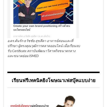
อ.ดร.ต้นรัก ธวัชชัย สุขสีดา อาจารย์สอนและที่
ปรึกษา ผู้ทรงคุณวุฒิการตลาดออนไลน์ เมื่อเรียนจบ
รับ Certificate สถาบันพัฒนาวิสาหกิจขนาดกลาง
และขนาดย่อม ISMED
เรียนฟรีเทคนิคยิงโฆษณาเฟสบุ๊คแบบง่าย