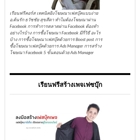
เรียนฟรีคอร์ส เทคนิคยิงโฆษณาเฟสบุ๊คแบบง่าย
อ.ต้นรัก ธวัชชัย สุขสีดา ทำไมต้องโฆษณาผ่าน
Facebook การทำการตลาดผ่าน Facebook ต้องทำ
อย่างไรบ้าง การซื้อโฆษณา Facebook มีกี่วิธี อะไร
บ้าง การซื้อโฆษณาเฟสบุ๊คด้วยการ Boost post การ
ซื้อโฆษณาเฟสบุ๊คด้วยการ Ads Manager การสร้าง
โฆษณา Facebook 5 ขั้นตอนด้วย Ads Manager
เรียนฟรีสร้างเพจเฟซบุ๊ก