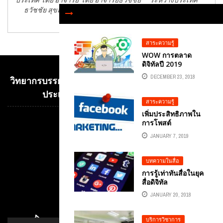
ธวัชชัย สุขสีดา
สุขสีดา
สาระความรู้
WOW การตลาด
ดิจิทัลปี 2019
DIGITAL
DECEMBER 23, 2018
วิทยากรบรรยาย E-COMMERCE เพื่อการค้าระหว่าง
MARKETING IN
2019
ประเทศ อ.ดร.ต้นรัก ธวัชชัย สุขสีดา
สาระความรู้
เพิ่มประสิทธิภาพใน
การโพสต์
Video
FACEBOOK กับหน้า
Player
JANUARY 7, 2019
เพจแบบออร์แกนิก
บทความในสื่อ
การรู้เท่าทันสื่อในยุค
สื่อดิจิทัล
JANUARY 20, 2018
บริการวิชาการ