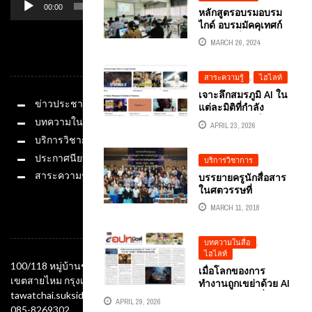
00:00
01:14
หลักสูตรอบรมอบรม
ไกด์ อบรมมัคคุเทศก์
การท่องเที่ยว
MARCH 26, 2024
โดยอ.ดร.ต้นรัก ธวัช
หมวดหมู่
ชัย สุขสีดา ผู้ทรง
คุณวุฒิการตลาด
สาระความรู้
,
ไฮไลท์
ดิจิทัลไทย
เจาะลึกสมรภูมิ AI ใน
ข่าวประชาสัมพันธ์
แต่ละมิติที่กำลัง
กำหนดทิศทางโลก
บทความในสื่อ
APRIL 23, 2026
ดิจิทัล
บริการวิชาการ
ประกาศนียบัตร
บริการวิชาการ
สาระความรู้
บรรยายครูนักสื่อสาร
ในศตวรรษที่
21โรงเรียนชิโนรส
MARCH 11, 2018
วิทยาลัย กทม
ช่องทางติดต่อ
บทความในสื่อ
,
ไฮไลท์
100/118 หมู่บ้านชัยพฤกษ์ ซอยออเงิน แขวงออเงิน
เมื่อโลกของการ
เขตสายไหม กรุงเทพมหานคร 10220
ทำงานถูกเขย่าด้วย AI
เจาะลึก “3 มิติที่ AI ยัง
tawatchai.suksida@gmail.com
APRIL 29, 2026
“สอบตก” ถือเป็น
085-8269302