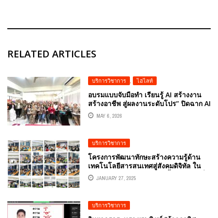
RELATED ARTICLES
บริการวิชาการ
,
ไฮไลท์
อบรมแบบจับมือทำ เรียนรู้ AI สร้างงาน
สร้างอาชีพ สู่ผลงานระดับโปร” ปิดฉาก AI
MASTERCLASS รุ่น 2 อย่างสง่างาม ณ
MAY 6, 2026
วิทยาลัยโปลีเทคนิคระยอง โดยอ.ดร.ต้น
รัก ธวัชชัย สุขสีดา
บริการวิชาการ
โครงการพัฒนาทักษะสร้างความรู้ด้าน
เทคโนโลยีสารสนเทศสู่สังคมดิจิทัล ใน
ภารกิจบริการโทรคมนาคมพื้นฐานโดยทั่ว
JANUARY 27, 2025
ถึงและบริการเพื่อสังคม กลุ่มที่ ๑ (ภาค
เหนือ) หลักสูตรเทคโนโลยี AI เพื่อใช้ใน
การสอน สำหรับครูยุคดิจิทัล วิทยากร
บริการวิชาการ
อ.ดร.ต้นรัก ธวัชชัย สุขสีดา ในหลักสูตร