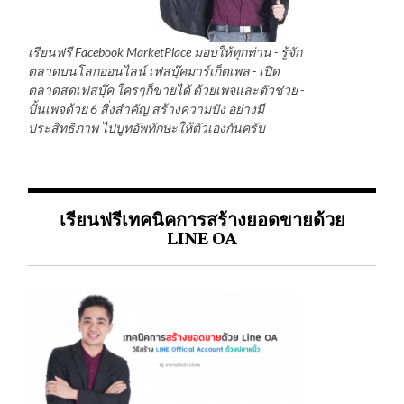
เรียนฟรี Facebook MarketPlace มอบให้ทุกท่าน - รู้จัก
ตลาดบนโลกออนไลน์ เฟสบุ๊คมาร์เก็ตเพล - เปิด
ตลาดสดเฟสบุ๊ค ใครๆก็ขายได้ ด้วยเพจและตัวช่วย -
ปั้นเพจด้วย 6 สิ่งสำคัญ สร้างความปัง อย่างมี
ประสิทธิภาพ ไปบูทอัพทักษะให้ตัวเองกันครับ
เรียนฟรีเทคนิคการสร้างยอดขายด้วย
LINE OA