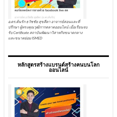
อ.ดร.ต้นรัก ธวัชชัย สุขสีดา อาจารย์สอนและที่
ปรึกษา ผู้ทรงคุณวุฒิการตลาดออนไลน์ เมื่อเรียนจบ
รับ Certificate สถาบันพัฒนาวิสาหกิจขนาดกลาง
และขนาดย่อม ISMED
หลักสูตรสร้างแบรนด์สร้างคนบนโลก
ออนไลน์