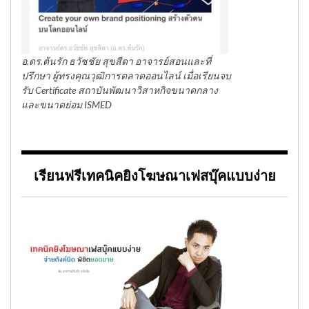
อ.ดร.ต้นรัก ธวัชชัย สุขสีดา อาจารย์สอนและที่
ปรึกษา ผู้ทรงคุณวุฒิการตลาดออนไลน์ เมื่อเรียนจบ
รับ Certificate สถาบันพัฒนาวิสาหกิจขนาดกลาง
และขนาดย่อม ISMED
เรียนฟรีเทคนิคยิงโฆษณาเฟสบุ๊คแบบง่าย