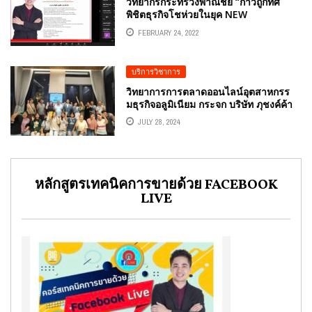
จากจากสำนักงานคณะกรรมการกิจการ
วิทยากรกระทรวงพาณิชย์ “ก้าวถูกทิศ
กระจายเสียง กิจการโทรทัศน์และกิจการ
พิชิตธุรกิจโชห่วยในยุค NEW
โทรคมนาคมแห่งชาติ(กสทช.)
NORMAL”อ.ดร.ต้นรัก ธวัชชัย สุขสีดา
FEBRUARY 24, 2022
ผู้ทรงคุณวุฒิการสื่อสารการตลาดดิจิทัล
บริการวิชาการ
วิทยาการการตลาดออนไลน์อุตสาหกรร
มธุรกิจอลูมิเนียม กระจก บริษัท ภุชงค์ค้า
กระจก จำกัด โดยอ.ดร.ต้นรัก ธวัชชัย สุข
JULY 28, 2024
สีดา ผู้เชี่ยวชาญออนไลน์
หลักสูตรเทคนิคการขายด้วย FACEBOOK
LIVE