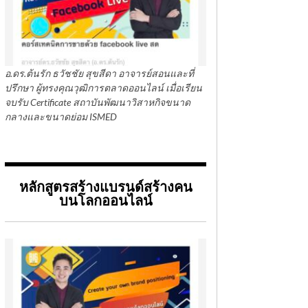
อ.ดร.ต้นรัก ธวัชชัย สุขสีดา อาจารย์สอนและที่
ปรึกษา ผู้ทรงคุณวุฒิการตลาดออนไลน์ เมื่อเรียน
จบรับ Certificate สถาบันพัฒนาวิสาหกิจขนาด
กลางและขนาดย่อม ISMED
หลักสูตรสร้างแบรนด์สร้างคน
บนโลกออนไลน์