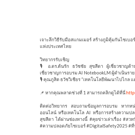
เจาะลึกวิธีรับมือสแกมเมอร์ สร้างภูมิคุ้มกันไซเบอร์
แห่งประเทศไทย
วิทยากรรับเชิญ
🎙️ อ.ดร.ต้นรัก ธวัชชัย สุขสีดา ผู้เชี่ยวชาญด้า
เชี่ยวชาญการอบรม AI NotebookLM ผู้ดำเนินราย
🎙️ คุณภูสิต ธวัชวิเชียร “เทคโนโลยีพัฒนาไปไกล แต่
📌 หากคุณพลาดช่วงที่ 1 สามารถคลิกดูได้ที่นี่
htt
ติดต่อวิทยากร สอบถามข้อมูลการอบรม หากหน
ออนไลน์ หรือเทคโนโล AI หรือการสร้างความปลอด
สุขสีดา ได้ผ่านช่องทางนี้ #คุยข่าวเล่าเรื่อง #ส
#ความปลอดภัยไซเบอร์ #DigitalSafety2025 #ที่