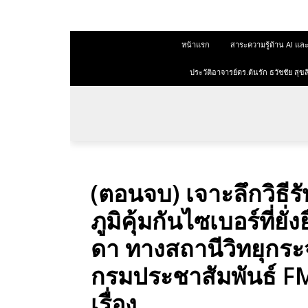
หน้าแรก
สาระความรู้ด้าน AI 
ประวัติอาจารย์ดร.ต้นรัก ธวัชชัย ส
(ตอนจบ) เจาะลึกวิธีร
ภูมิคุ้มกันไซเบอร์ที่ยั่
ดา ทางสถานีวิทยุกร
กรมประชาสัมพันธ์ FM
เรื่อง