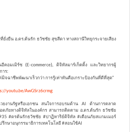
ที่ยั่งยืน อ.ดร.ต้นรัก ธวัชชัย สุขสีดา ทางสถานีวิทยุกระจายเสียง
นอีคอมเมิร์ซ (E-commerce), ดิจิทัลมาร์เก็ตติ้ง และวิทยากรผู้
การ:
มิจฉาชีพพัฒนาเร็วกว่า การรู้เท่าทันคือเกราะป้องกันที่ดีที่สุด”
ps://youtu.be/AwGSrz6crmg
่วยงานรัฐหรือเอกชน สนใจการอบรมด้าน AI ด้านการตลาด
ภัยทางดิจิทัลในองค์กร สามารถติดตาม อ.ดร.ต้นรัก ธวัชชัย
วท935 #ดรต้นรักธวัชชัย #ปาฏิหาริย์ดิจิทัล #เตือนภัยสแกมเมอร์
ปรึกษาอนุกรรมาธิการเทคโนโลยี #สอนใช้AI