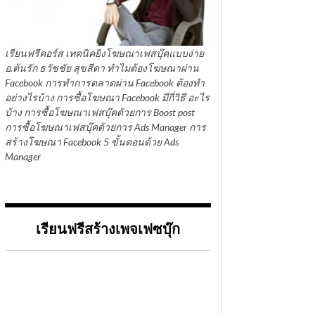
เรียนฟรีคอร์ส เทคนิคยิงโฆษณาเฟสบุ๊คแบบง่าย
อ.ต้นรัก ธวัชชัย สุขสีดา ทำไมต้องโฆษณาผ่าน
Facebook การทำการตลาดผ่าน Facebook ต้องทำ
อย่างไรบ้าง การซื้อโฆษณา Facebook มีกี่วิธี อะไร
บ้าง การซื้อโฆษณาเฟสบุ๊คด้วยการ Boost post
การซื้อโฆษณาเฟสบุ๊คด้วยการ Ads Manager การ
สร้างโฆษณา Facebook 5 ขั้นตอนด้วย Ads
Manager
เรียนฟรีสร้างเพจเฟซบุ๊ก