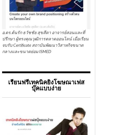
อ.ดร.ต้นรัก ธวัชชัย สุขสีดา อาจารย์สอนและที่
ปรึกษา ผู้ทรงคุณวุฒิการตลาดออนไลน์ เมื่อเรียน
จบรับ Certificate สถาบันพัฒนาวิสาหกิจขนาด
กลางและขนาดย่อม ISMED
เรียนฟรีเทคนิคยิงโฆษณาเฟส
บุ๊คแบบง่าย