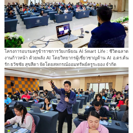
โครงการอบรมครูข้าราชการวัยเกษียณ AI Smart Life : ชีวิตฉลาด
งานก้าวหน้า ด้วยพลัง AI โดยวิทยากรผู้เชี่ยวชาญด้าน AI อ.ดร.ต้น
รัก ธวัชชัย สุขสีดา จัดโดยสหกรณ์ออมทรัพย์ครูระยอง จำกัด