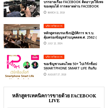
บรรยายเรื่อง FACEBOOK ติดอาวุธให้เพจ
ของคุณได้ การตลาดผ่าน FACEBOOK
MARCH 11, 2019
บริการวิชาการ
หลักสูตรอบรมเชิงปฏิบัติการ พ.ร.บ.
คุ้มครองข้อมูลส่วนบุคคลพ.ศ. 2562 (
PERSONAL DATA PROTECTION ACT )
JULY 12, 2024
โดยวิทยากร อ.ดร.ต้นรัก ธวัชชัย สุขสีดา
และ อาจารย์มยุรี ชวนชม
บริการวิชาการ
ขอเชิญชวนคนไทย 50+ ไปเวิร์กช็อป
SMARTPHONE SMART LIFE กันกับ
เรื่องFACEBOOK สร้างตัวตน สร้างเงิน
AUGUST 27, 2018
แค่ปลายนิ้ว (ฟรี)
หลักสูตรเทคนิคการขายด้วย FACEBOOK
LIVE