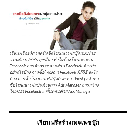
เรียนฟรีคอร์ส เทคนิคยิงโฆษณาเฟสบุ๊คแบบง่าย
อ.ต้นรัก ธวัชชัย สุขสีดา ทำไมต้องโฆษณาผ่าน
Facebook การทำการตลาดผ่าน Facebook ต้องทำ
อย่างไรบ้าง การซื้อโฆษณา Facebook มีกี่วิธี อะไร
บ้าง การซื้อโฆษณาเฟสบุ๊คด้วยการ Boost post การ
ซื้อโฆษณาเฟสบุ๊คด้วยการ Ads Manager การสร้าง
โฆษณา Facebook 5 ขั้นตอนด้วย Ads Manager
เรียนฟรีสร้างเพจเฟซบุ๊ก