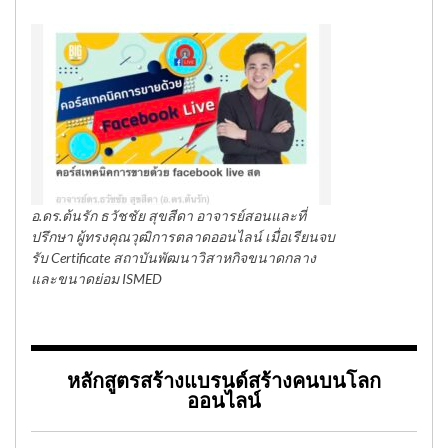
อ.ดร.ต้นรัก ธวัชชัย สุขสีดา อาจารย์สอนและที่
ปรึกษา ผู้ทรงคุณวุฒิการตลาดออนไลน์ เมื่อเรียนจบ
รับ Certificate สถาบันพัฒนาวิสาหกิจขนาดกลาง
และขนาดย่อม ISMED
หลักสูตรสร้างแบรนด์สร้างคนบนโลก
ออนไลน์