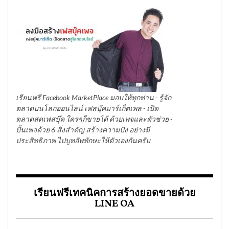
เรียนฟรี Facebook MarketPlace มอบให้ทุกท่าน - รู้จัก
ตลาดบนโลกออนไลน์ เฟสบุ๊คมาร์เก็ตเพล - เปิด
ตลาดสดเฟสบุ๊ค ใครๆก็ขายได้ ด้วยเพจและตัวช่วย -
ปั้นเพจด้วย 6 สิ่งสำคัญ สร้างความปัง อย่างมี
ประสิทธิภาพ ไปบูทอัพทักษะให้ตัวเองกันครับ
เรียนฟรีเทคนิคการสร้างยอดขายด้วย
LINE OA