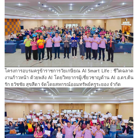
โครงการอบรมครูข้าราชการวัยเกษียณ AI Smart Life : ชีวิตฉลาด
งานก้าวหน้า ด้วยพลัง AI โดยวิทยากรผู้เชี่ยวชาญด้าน AI อ.ดร.ต้น
รัก ธวัชชัย สุขสีดา จัดโดยสหกรณ์ออมทรัพย์ครูระยอง จำกัด