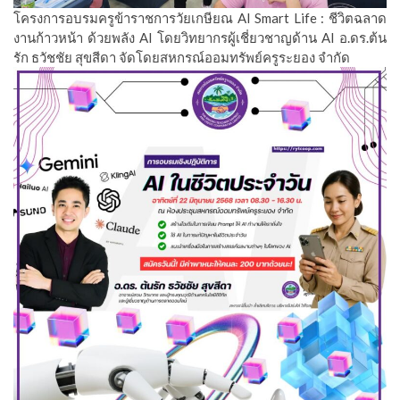
โครงการอบรมครูข้าราชการวัยเกษียณ AI Smart Life : ชีวิตฉลาด
งานก้าวหน้า ด้วยพลัง AI โดยวิทยากรผู้เชี่ยวชาญด้าน AI อ.ดร.ต้น
รัก ธวัชชัย สุขสีดา จัดโดยสหกรณ์ออมทรัพย์ครูระยอง จำกัด