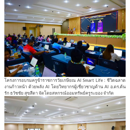
โครงการอบรมครูข้าราชการวัยเกษียณ AI Smart Life : ชีวิตฉลาด
งานก้าวหน้า ด้วยพลัง AI โดยวิทยากรผู้เชี่ยวชาญด้าน AI อ.ดร.ต้น
รัก ธวัชชัย สุขสีดา จัดโดยสหกรณ์ออมทรัพย์ครูระยอง จำกัด