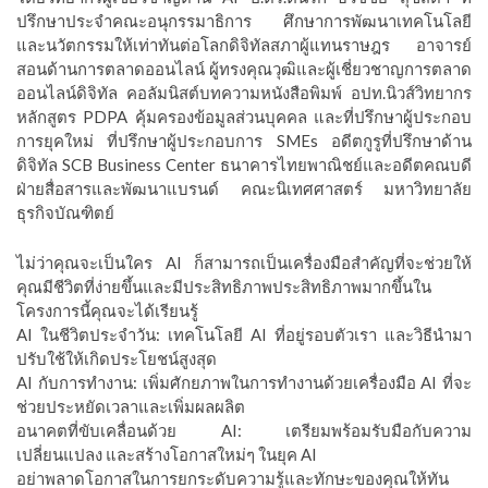
ปรึกษาประจำคณะอนุกรรมาธิการ ศึกษาการพัฒนาเทคโนโลยี
และนวัตกรรมให้เท่าทันต่อโลกดิจิทัลสภาผู้แทนราษฎร อาจารย์
สอนด้านการตลาดออนไลน์ ผู้ทรงคุณวุฒิและผู้เชี่ยวชาญการตลาด
ออนไลน์ดิจิทัล คอลัมนิสต์บทความหนังสือพิมพ์ อปท.นิวส์วิทยากร
หลักสูตร PDPA คุ้มครองข้อมูลส่วนบุคคล และที่ปรึกษาผู้ประกอบ
การยุคใหม่ ที่ปรึกษาผู้ประกอบการ SMEs อดีตกูรูที่ปรึกษาด้าน
ดิจิทัล SCB Business Center ธนาคารไทยพาณิชย์และอดีตคณบดี
ฝ่ายสื่อสารและพัฒนาแบรนด์ คณะนิเทศศาสตร์ มหาวิทยาลัย
ธุรกิจบัณฑิตย์
ไม่ว่าคุณจะเป็นใคร AI ก็สามารถเป็นเครื่องมือสำคัญที่จะช่วยให้
คุณมีชีวิตที่ง่ายขึ้นและมีประสิทธิภาพประสิทธิภาพมากขึ้นใน
โครงการนี้คุณจะได้เรียนรู้
AI ในชีวิตประจำวัน: เทคโนโลยี AI ที่อยู่รอบตัวเรา และวิธีนำมา
ปรับใช้ให้เกิดประโยชน์สูงสุด
AI กับการทำงาน: เพิ่มศักยภาพในการทำงานด้วยเครื่องมือ AI ที่จะ
ช่วยประหยัดเวลาและเพิ่มผลผลิต
อนาคตที่ขับเคลื่อนด้วย AI: เตรียมพร้อมรับมือกับความ
เปลี่ยนแปลง และสร้างโอกาสใหม่ๆ ในยุค AI
อย่าพลาดโอกาสในการยกระดับความรู้และทักษะของคุณให้ทัน