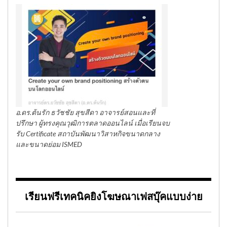
อ.ดร.ต้นรัก ธวัชชัย สุขสีดา อาจารย์สอนและที่
ปรึกษา ผู้ทรงคุณวุฒิการตลาดออนไลน์ เมื่อเรียนจบ
รับ Certificate สถาบันพัฒนาวิสาหกิจขนาดกลาง
และขนาดย่อม ISMED
เรียนฟรีเทคนิคยิงโฆษณาเฟสบุ๊คแบบง่าย