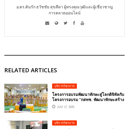
อ.ดร.ต้นรัก ธวัชชัย สุขสีดา ผู้ทรงคุณวุฒิและผู้เชี่ยวชาญ
การตลาดออนไลน์
RELATED ARTICLES
บริการวิชาการ
โครงการอบรมพัฒนาทักษะสู่โลกดิจิทัลกับ
โครงการอบรม “กสทช. พัฒนาทักษะสร้าง
ความรู้ด้าน AI นวัตกรรมการศึกษาสำหรับ
JULY 17, 2025
ครูดิจิทัล” โดยวิทยากรผู้ทรงคุณวุฒิด้าน
AI ปัญญาประดิษฐ์ อ.ดร.ต้นรัก ธวัชชัย
สุขสีดา
บริการวิชาการ