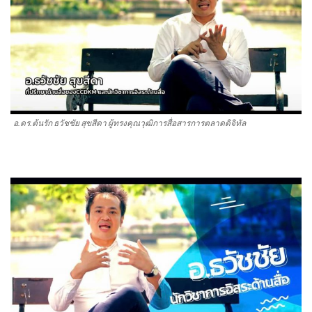
อ.ดร.ต้นรัก ธวัชชัย สุขสีดา ผู้ทรงคุณวุฒิการสื่อสารการตลาดดิจิทัล