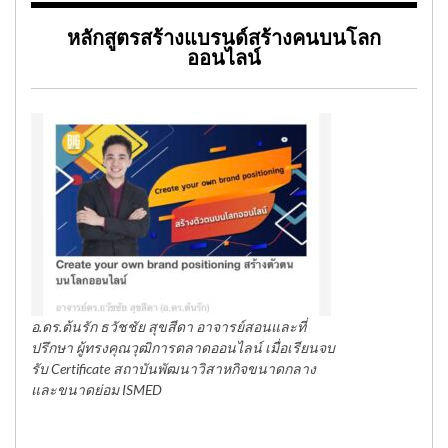
หลักสูตรสร้างแบรนด์สร้างคนบนโลก
ออนไลน์
อ.ดร.ต้นรัก ธวัชชัย สุขสีดา อาจารย์สอนและที่
ปรึกษา ผู้ทรงคุณวุฒิการตลาดออนไลน์ เมื่อเรียนจบ
รับ Certificate สถาบันพัฒนาวิสาหกิจขนาดกลาง
และขนาดย่อม ISMED