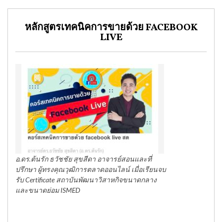
หลักสูตรเทคนิคการขายด้วย FACEBOOK
LIVE
อ.ดร.ต้นรัก ธวัชชัย สุขสีดา อาจารย์สอนและที่
ปรึกษา ผู้ทรงคุณวุฒิการตลาดออนไลน์ เมื่อเรียนจบ
รับ Certificate สถาบันพัฒนาวิสาหกิจขนาดกลาง
และขนาดย่อม ISMED