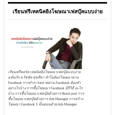
เรียนฟรีเทคนิคยิงโฆษณาเฟสบุ๊คแบบง่าย
เรียนฟรีคอร์ส เทคนิคยิงโฆษณาเฟสบุ๊คแบบง่าย
อ.ต้นรัก ธวัชชัย สุขสีดา ทำไมต้องโฆษณาผ่าน
Facebook การทำการตลาดผ่าน Facebook ต้องทำ
อย่างไรบ้าง การซื้อโฆษณา Facebook มีกี่วิธี อะไร
บ้าง การซื้อโฆษณาเฟสบุ๊คด้วยการ Boost post การ
ซื้อโฆษณาเฟสบุ๊คด้วยการ Ads Manager การสร้าง
โฆษณา Facebook 5 ขั้นตอนด้วย Ads Manager