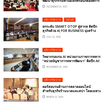
พัฒนาธุรกรรมทางอิเล็กทรอนิกส์องค์การ
มหาชนสพธอ. ETDA
DECEMBER 23, 2017
บริการวิชาการ
,
ไฮไลท์
ยกระดับ SMART OTOP สู่สากล ติดปีก
ธุรกิจด้วย AI FOR BUSINESS มุ่งสร้าง
ความเข้มแข็งเศรษฐกิจฐานรากอย่าง
JULY 10, 2026
ยั่งยืน วิทยากรโดย อ.ดร.ต้นรัก ธวัชชัย
สุขสีดา ที่ปรึกษาอนุกรรมาธิการศึกษาการ
พัฒนาเทคโนโลยีและนวัตกรรมให้เท่าทัน
บริการวิชาการ
ต่อโลกดิจิทัล และผู้ทรงคุณวุฒิด้าน
เทคโนโลยีดิจิทัล
วิทยากรอบรม AI หน่วยงานราชการทหาร
“หน่วยบัญชาการทหารพัฒนา” ติดปีก AI!
นทพ.ทหารพัฒนาฯ เร่งยกระดับผู้นำและ
NOVEMBER 25, 2025
เสธ. พร้อมนำทัพสู่ยุคดิจิทัล อ.ดร.ต้นรัก
ธวัชชัย สุขสีดา หน่วยบัญชาการทหาร
พัฒนา (นทพ.)
บริการวิชาการ
คอร์สอบรมด้านการตลาดออนไลน์
สำหรับธุรกิจร้านนวดและสปา โดยเฉพาะ
รุ่นที่ 2 อ.ธวัชชัย สุขสีดา
MARCH 12, 2019