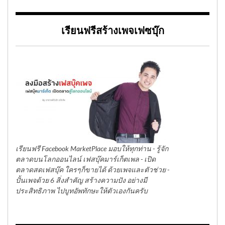
เรียนฟรีสร้างเพจเฟซบุ๊ก
เรียนฟรี Facebook MarketPlace มอบให้ทุกท่าน - รู้จัก
ตลาดบนโลกออนไลน์ เฟสบุ๊คมาร์เก็ตเพล - เปิด
ตลาดสดเฟสบุ๊ค ใครๆก็ขายได้ ด้วยเพจและตัวช่วย -
ปั้นเพจด้วย 6 สิ่งสำคัญ สร้างความปัง อย่างมี
ประสิทธิภาพ ไปบูทอัพทักษะให้ตัวเองกันครับ