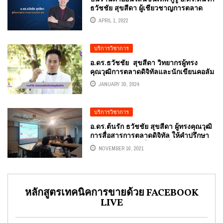
NATIONAL BOARD OF DIGITAL
ธวัชชัย สุขสีดา ผู้เชียวชาญการตลาด
ECONOMY AND SOCIETY
ออนไลน์ CREATE FACEBOOK ADS กรม
APRIL 1, 2022
พัฒนาธุรกิจการค้า กระทรวงพาณิชย์
บริการวิชาการ
อ.ดร.ธวัชชัย สุขสีดา วิทยากรผู้ทรง
คุณวุฒิการตลาดดิจิทัลและนักเขียนคอลัม
นิสต์หนังสือพิมพ์ อปท.นิวส์ แบ่งปันงาน
JANUARY 30, 2024
ให้การสัมภาษณ์ งานวิจัย ต่อยอด
ผลิตภัณฑ์สมุนไพรไทย ในรายการ NBT มี
คำตอบ
บริการวิชาการ
อ.ดร.ต้นรัก ธวัชชัย สุขสีดา ผู้ทรงคุณวุฒิ
การสื่อสารการตลาดดิจิทัล ให้คำปรึกษา
วางแผนการตลาดโปรเจคใหม่ “คลับ
NOVEMBER 16, 2021
สวรรค์สำหรับผู้สูงวัย” AGING SOCIETY
PARADISE CLUB
หลักสูตรเทคนิคการขายด้วย FACEBOOK
LIVE