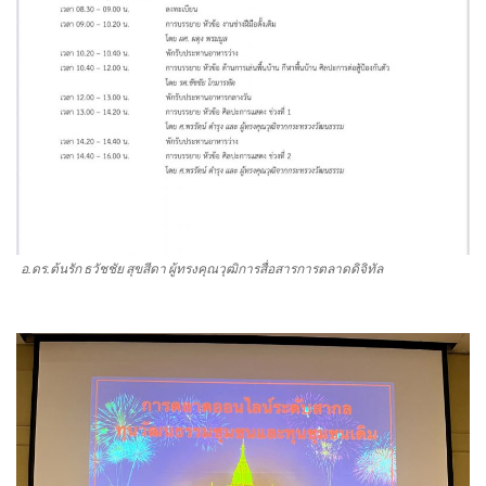
อ.ดร.ต้นรัก ธวัชชัย สุขสีดา ผู้ทรงคุณวุฒิการสื่อสารการตลาดดิจิทัล