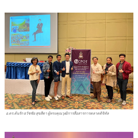
อ.ดร.ต้นรัก ธวัชชัย สุขสีดา ผู้ทรงคุณวุฒิการสื่อสารการตลาดดิจิทัล