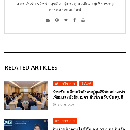
อ.ดร.ต้นรัก ธวัชชัย สุขสีดา ผู้ทรงคุณวุฒิและผู้เชี่ยวชาญ
การตลาดออนไลน์
RELATED ARTICLES
บริการวิชาการ
,
ไฮไลท์
ร่วมขับเคลื่อนกำลังคนสู่ยุคดิจิทัลอย่างเท่า
เทียมและยั่งยืน อ.ดร.ต้นรัก ธวัชชัย สุขสี
ดา นักวิชาการอิสาระ วิทยากร ผู้ทรง
MAY 30, 2026
คุณวุฒิและอาจารย์สอนด้านพัฒนาทักษะ
DIGITAL LITERACY และ AI
LITERACYได้รับเชิญจาก สำนักงานคณะ
บริการวิชาการ
กรรมการดิจิทัลเพื่อเศรษฐกิจและสังคม
แห่งชาติ (สดช.) BDE OFFICE OF THE
ปั้นร้านค้าออนไลน์ขั้นเทพ กูรู อ.ดร.ต้นรัก