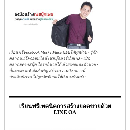
เรียนฟรี Facebook MarketPlace มอบให้ทุกท่าน - รู้จัก
ตลาดบนโลกออนไลน์ เฟสบุ๊คมาร์เก็ตเพล - เปิด
ตลาดสดเฟสบุ๊ค ใครๆก็ขายได้ ด้วยเพจและตัวช่วย -
ปั้นเพจด้วย 6 สิ่งสำคัญ สร้างความปัง อย่างมี
ประสิทธิภาพ ไปบูทอัพทักษะให้ตัวเองกันครับ
เรียนฟรีเทคนิคการสร้างยอดขายด้วย
LINE OA