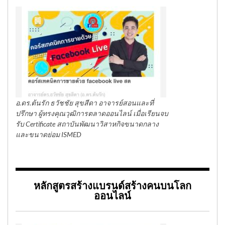
อ.ดร.ต้นรัก ธวัชชัย สุขสีดา อาจารย์สอนและที่
ปรึกษา ผู้ทรงคุณวุฒิการตลาดออนไลน์ เมื่อเรียนจบ
รับ Certificate สถาบันพัฒนาวิสาหกิจขนาดกลาง
และขนาดย่อม ISMED
หลักสูตรสร้างแบรนด์สร้างคนบนโลก
ออนไลน์