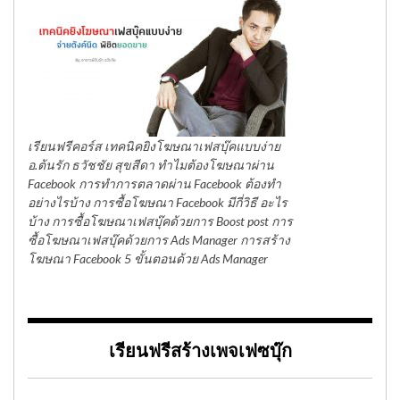
เรียนฟรีคอร์ส เทคนิคยิงโฆษณาเฟสบุ๊คแบบง่าย
อ.ต้นรัก ธวัชชัย สุขสีดา ทำไมต้องโฆษณาผ่าน
Facebook การทำการตลาดผ่าน Facebook ต้องทำ
อย่างไรบ้าง การซื้อโฆษณา Facebook มีกี่วิธี อะไร
บ้าง การซื้อโฆษณาเฟสบุ๊คด้วยการ Boost post การ
ซื้อโฆษณาเฟสบุ๊คด้วยการ Ads Manager การสร้าง
โฆษณา Facebook 5 ขั้นตอนด้วย Ads Manager
เรียนฟรีสร้างเพจเฟซบุ๊ก