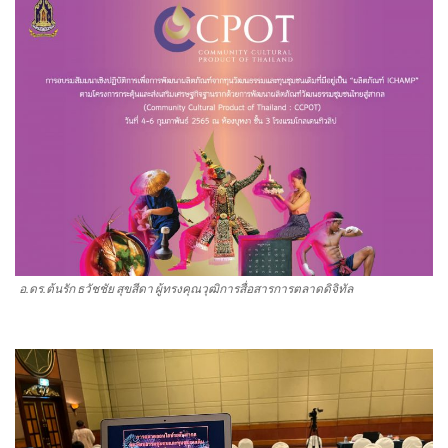
อ.ดร.ต้นรัก ธวัชชัย สุขสีดา ผู้ทรงคุณวุฒิการสื่อสารการตลาดดิจิทัล