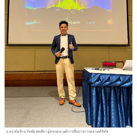
อ.ดร.ต้นรัก ธวัชชัย สุขสีดา ผู้ทรงคุณวุฒิการสื่อสารการตลาดดิจิทัล