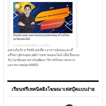
อ.ดร.ต้นรัก ธวัชชัย สุขสีดา อาจารย์สอนและที่
ปรึกษา ผู้ทรงคุณวุฒิการตลาดออนไลน์ เมื่อเรียนจบ
รับ Certificate สถาบันพัฒนาวิสาหกิจขนาดกลาง
และขนาดย่อม ISMED
เรียนฟรีเทคนิคยิงโฆษณาเฟสบุ๊คแบบง่าย