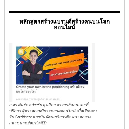
หลักสูตรสร้างแบรนด์สร้างคนบนโลก
ออนไลน์
อ.ดร.ต้นรัก ธวัชชัย สุขสีดา อาจารย์สอนและที่
ปรึกษา ผู้ทรงคุณวุฒิการตลาดออนไลน์ เมื่อเรียนจบ
รับ Certificate สถาบันพัฒนาวิสาหกิจขนาดกลาง
และขนาดย่อม ISMED