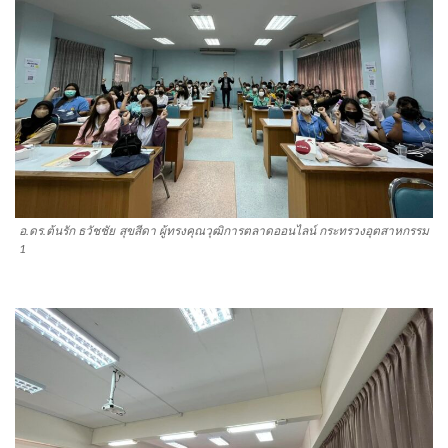
อ.ดร.ต้นรัก ธวัชชัย สุขสีดา ผู้ทรงคุณวุฒิการตลาดออนไลน์ กระทรวงอุตสาหกรรม
1