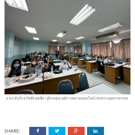
อ.ดร.ต้นรัก ธวัชชัย สุขสีดา ผู้ทรงคุณวุฒิการตลาดออนไลน์ กระทรวงอุตสาหกรรม
SHARE: