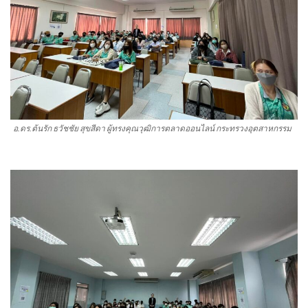
อ.ดร.ต้นรัก ธวัชชัย สุขสีดา ผู้ทรงคุณวุฒิการตลาดออนไลน์ กระทรวงอุตสาหกรรม