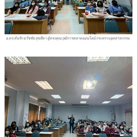
อ.ดร.ต้นรัก ธวัชชัย สุขสีดา ผู้ทรงคุณวุฒิการตลาดออนไลน์ กระทรวงอุตสาหกรรม