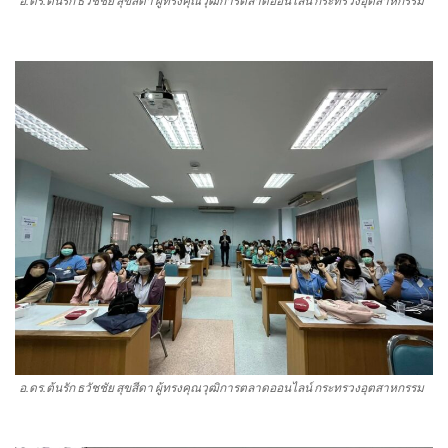
อ.ดร.ต้นรัก ธวัชชัย สุขสีดา ผู้ทรงคุณวุฒิการตลาดออนไลน์ กระทรวงอุตสาหกรรม
อ.ดร.ต้นรัก ธวัชชัย สุขสีดา ผู้ทรงคุณวุฒิการตลาดออนไลน์ กระทรวงอุตสาหกรรม