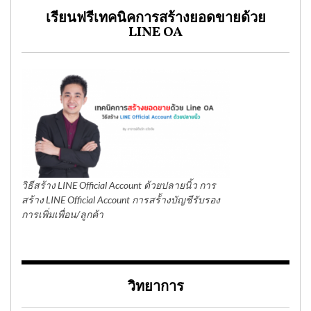
เรียนฟรีเทคนิคการสร้างยอดขายด้วย
LINE OA
วิธีสร้าง LINE Official Account ด้วยปลายนิ้ว การ
สร้าง LINE Official Account การสร้้างบัญชีรับรอง
การเพิ่มเพื่อน/ลูกค้า
วิทยาการ