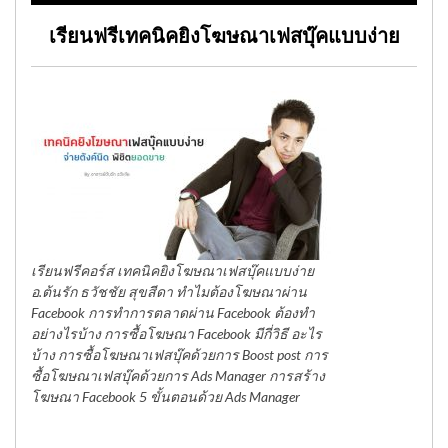
เรียนฟรีเทคนิคยิงโฆษณาเฟสบุ๊คแบบง่าย
เรียนฟรีคอร์ส เทคนิคยิงโฆษณาเฟสบุ๊คแบบง่าย
อ.ต้นรัก ธวัชชัย สุขสีดา ทำไมต้องโฆษณาผ่าน
Facebook การทำการตลาดผ่าน Facebook ต้องทำ
อย่างไรบ้าง การซื้อโฆษณา Facebook มีกี่วิธี อะไร
บ้าง การซื้อโฆษณาเฟสบุ๊คด้วยการ Boost post การ
ซื้อโฆษณาเฟสบุ๊คด้วยการ Ads Manager การสร้าง
โฆษณา Facebook 5 ขั้นตอนด้วย Ads Manager