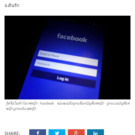
อ.ต้นรัก
รู้หรือไมทำไมเฟซบุ๊ก Facebook ของคุณถึงถูกบล็อกบัญชีเฟซบุ๊ก ถูกแบนบัญชีเฟ
ซบุ๊ก ถูกระงับเฟซบุ๊ก
SHARE: