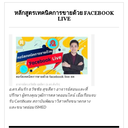
หลักสูตรเทคนิคการขายด้วย FACEBOOK
LIVE
อ.ดร.ต้นรัก ธวัชชัย สุขสีดา อาจารย์สอนและที่
ปรึกษา ผู้ทรงคุณวุฒิการตลาดออนไลน์ เมื่อเรียนจบ
รับ Certificate สถาบันพัฒนาวิสาหกิจขนาดกลาง
และขนาดย่อม ISMED