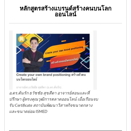
หลักสูตรสร้างแบรนด์สร้างคนบนโลก
ออนไลน์
อ.ดร.ต้นรัก ธวัชชัย สุขสีดา อาจารย์สอนและที่
ปรึกษา ผู้ทรงคุณวุฒิการตลาดออนไลน์ เมื่อเรียนจบ
รับ Certificate สถาบันพัฒนาวิสาหกิจขนาดกลาง
และขนาดย่อม ISMED