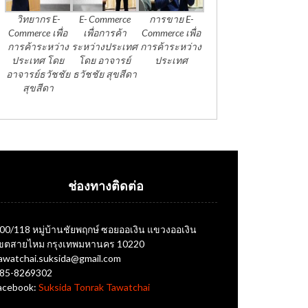
วิทยากร E-
E- Commerce
การขาย E-
Commerce เพื่อ
เพื่อการค้า
Commerce เพื่อ
การค้าระหว่าง
ระหว่างประเทศ
การค้าระหว่าง
ประเทศ โดย
โดย อาจารย์
ประเทศ
อาจารย์ธวัชชัย
ธวัชชัย สุขสีดา
สุขสีดา
ช่องทางติดต่อ
00/118 หมู่บ้านชัยพฤกษ์ ซอยออเงิน แขวงออเงิน
ขตสายไหม กรุงเทพมหานคร 10220
awatchai.suksida@gmail.com
85-8269302
acebook:
Suksida Tonrak Tawatchai