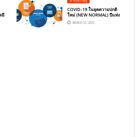
สาระความรู้
COVID-19 ในยุคความปกติ
ยี
ใหม่ (NEW NORMAL) ปีแห่ง
่อ
การตลาดที่ไม่เหมือนใคร
MARCH 31, 2021
ความสำคัญของกลยุทธ์แบบ
บูรณาการ (IMC)
ื่อ
้
่