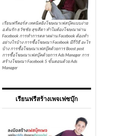
เรียนฟรีคอร์ส เทคนิคยิงโฆษณาเฟสบุ๊คแบบง่าย
อ.ต้นรัก ธวัชชัย สุขสีดา ทำไมต้องโฆษณาผ่าน
Facebook การทำการตลาดผ่าน Facebook ต้องทำ
อย่างไรบ้าง การซื้อโฆษณา Facebook มีกี่วิธี อะไร
บ้าง การซื้อโฆษณาเฟสบุ๊คด้วยการ Boost post
การซื้อโฆษณาเฟสบุ๊คด้วยการ Ads Manager การ
สร้างโฆษณา Facebook 5 ขั้นตอนด้วย Ads
Manager
เรียนฟรีสร้างเพจเฟซบุ๊ก