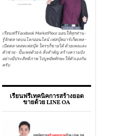
เรียนฟรี Facebook MarketPlace มอบให้ทุกท่าน -
รู้จักตลาดบนโลกออนไลน์ เฟสบุ๊คมาร์เก็ตเพล -
เปิดตลาดสดเฟสบุ๊ค ใครๆก็ขายได้ ด้วยเพจและ
ตัวช่วย - ปั้นเพจด้วย 6 สิ่งสำคัญ สร้างความปัง
อย่างมีประสิทธิภาพ ไปบูทอัพทักษะให้ตัวเองกัน
ครับ
เรียนฟรีเทคนิคการสร้างยอด
ขายด้วย LINE OA