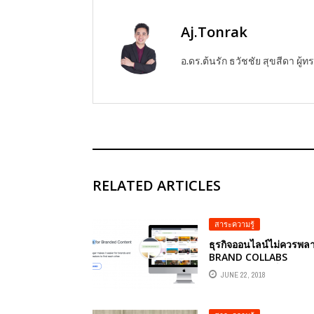
Aj.Tonrak
อ.ดร.ต้นรัก ธวัชชัย สุขสีดา ผ
RELATED ARTICLES
สาระความรู้
ธุรกิจออนไลน์ไม่ควรพล
BRAND COLLABS
MANAGER แพล็ทฟอร์ม
JUNE 22, 2018
เชื่อมโยงแบรนด์และผู้ท
อิทธิพลด้านออนไลน์
INFLUENCER