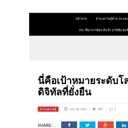
 สุขสีดา
หน้าแรก
สาระความรู้ด้าน AI 
ออนไลน์
ออนไลน์
ประวัติอาจารย์ดร.ต้นรัก ธวัชชัย ส
การตลาด
าการตลาด
ลาด
นี่คือเป้าหมายระดั
ุณวุฒิ
ดิจิทัลที่ยั่งยืน
 ช่องทาง
สาระความรู้
JULY 30, 2019
2867
0
 สุขสี
SHARE: