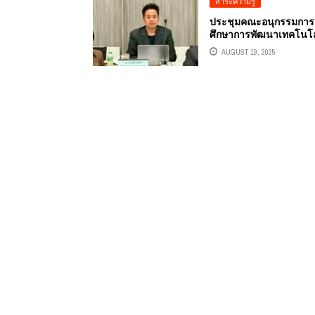
สาระความรู้
ประชุมคณะอนุกรรมการ
ศึกษาการพัฒนาเทคโนโล
และนวัตกรรมให้เท่าทันต
AUGUST 19, 2025
โลกดิจิทัล (ภายใต้คณะ
กรรมการการสื่อสาร
โทรคมนาคม และดิจิทัลเพ
เศรษฐกิจและสังคม สภาผู
แทนราษฎร) อ.ดร.ต้นรัก
ธวัชชัย สุขสีดาในฐานะที
ปรึกษาประจำคณะ
อนุกรรมการ