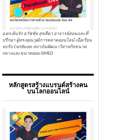
อ.ดร.ต้นรัก ธวัชชัย สุขสีดา อาจารย์สอนและที่
ปรึกษา ผู้ทรงคุณวุฒิการตลาดออนไลน์ เมื่อเรียน
จบรับ Certificate สถาบันพัฒนาวิสาหกิจขนาด
กลางและขนาดย่อม ISMED
หลักสูตรสร้างแบรนด์สร้างคน
บนโลกออนไลน์