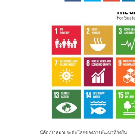
ออนไลน์
เชิญ
จารย์ต้นรัก ธวัช
ทศศาสตร์
ย์ต้นรัก ธวัชชัย
สตร์
นี่คือเป้าหมายระดับโลกของการพัฒนาที่ยั่งยืน