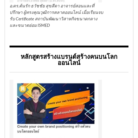
อ.ดร.ต้นรัก ธวัชชัย สุขสีดา อาจารย์สอนและที่
ปรึกษา ผู้ทรงคุณวุฒิการตลาดออนไลน์ เมื่อเรียนจบ
รับ Certificate สถาบันพัฒนาวิสาหกิจขนาดกลาง
และขนาดย่อม ISMED
หลักสูตรสร้างแบรนด์สร้างคนบนโลก
ออนไลน์