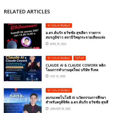
RELATED ARTICLES
ข่าวประชาสัมพันธ์
อ.ดร.ต้นรัก ธวัชชัย สุขสีดา รายการ
สมรภูมิข่าว สถานีวิทยุกระจายเสียงแห่ง
ประเทศไทย กรมประชาสัมพันธ์
APRIL 25, 2024
ข่าวประชาสัมพันธ์
,
ไฮไลท์
CLAUDE AI & CLAUDE COWORK พลิก
โฉมการทำงานยุคใหม่ บริษัท รีเทล
บิซิเนส โซลูชั่นส์ จำกัด จัดอบรมเชิง
JULY 21, 2026
ปฏิบัติการ ยกระดับศักยภาพบุคลากรด้วย
AI ECOSYSTEM อาจารย์ธวัชชัย สุขสีดา
ผู้เชี่ยวชาญและวิทยากรด้านการประยุกต์
ข่าวประชาสัมพันธ์
ใช้ GENERATIVE AI ในองค์กร
อบรมเทคโนโลยี AI นวัตกรรมการศึกษา
สำหรับครูดิจิทัล อ.ดร.ต้นรัก ธวัชชัย สุขสี
ดา กสทช.
JANUARY 26, 2025