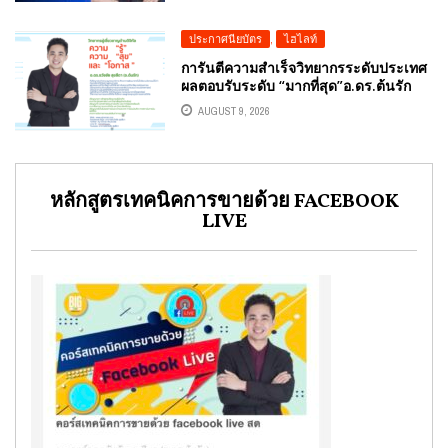
ประกาศนียบัตร
,
ไฮไลท์
การันตีความสำเร็จวิทยากรระดับประเทศ
ผลตอบรับระดับ “มากที่สุด”อ.ดร.ต้นรัก
ธวัชชัย สุขสีดา วิทยากรผู้ทรงคุณวุฒิด้าน
AUGUST 9, 2026
เทคโนโลยีดิจิทัล ได้ผลคะแนนประเมิน
ความพึงพอใจในด้านวิทยากรที่อยู่ในระดับ
“มากที่สุด”
หลักสูตรเทคนิคการขายด้วย FACEBOOK
LIVE