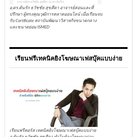
อ.ดร.ต้นรัก ธวัชชัย สุขสีดา อาจารย์สอนและที่
ปรึกษา ผู้ทรงคุณวุฒิการตลาดออนไลน์ เมื่อเรียนจบ
รับ Certificate สถาบันพัฒนาวิสาหกิจขนาดกลาง
และขนาดย่อม ISMED
เรียนฟรีเทคนิคยิงโฆษณาเฟสบุ๊คแบบง่าย
เรียนฟรีคอร์ส เทคนิคยิงโฆษณาเฟสบุ๊คแบบง่าย
อ.ต้นรัก ธวัชชัย สุขสีดา ทำไมต้องโฆษณาผ่าน