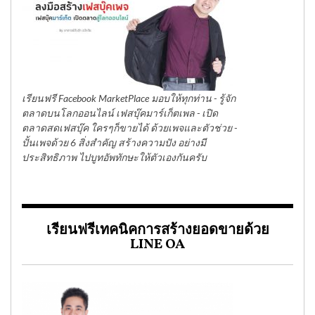
เรียนฟรี Facebook MarketPlace มอบให้ทุกท่าน - รู้จัก
ตลาดบนโลกออนไลน์ เฟสบุ๊คมาร์เก็ตเพล - เปิด
ตลาดสดเฟสบุ๊ค ใครๆก็ขายได้ ด้วยเพจและตัวช่วย -
ปั้นเพจด้วย 6 สิ่งสำคัญ สร้างความปัง อย่างมี
ประสิทธิภาพ ไปบูทอัพทักษะให้ตัวเองกันครับ
เรียนฟรีเทคนิคการสร้างยอดขายด้วย
LINE OA