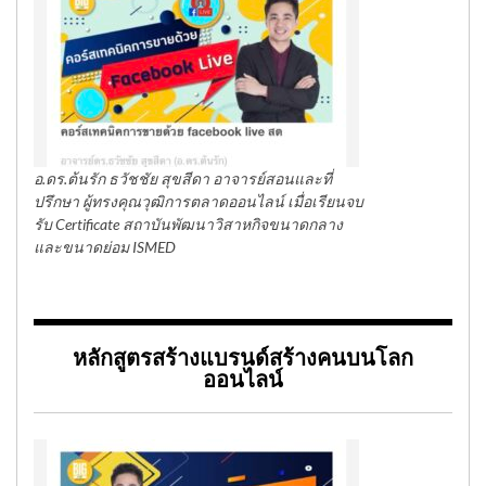
อ.ดร.ต้นรัก ธวัชชัย สุขสีดา อาจารย์สอนและที่
ปรึกษา ผู้ทรงคุณวุฒิการตลาดออนไลน์ เมื่อเรียนจบ
รับ Certificate สถาบันพัฒนาวิสาหกิจขนาดกลาง
และขนาดย่อม ISMED
หลักสูตรสร้างแบรนด์สร้างคนบนโลก
ออนไลน์