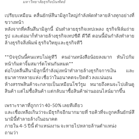
มหาวิทยาลัยธุรกิจบัณฑิตย์
เปรียบเหมือน คลื่นยักษ์สึนามิลูกใหญ่กำลังพัดทำลายล้างทุกอย่างที่
ขวางหน้า
หลังจากที่คลื่นสึนามิลูกนี้ มันทำลายธุรกิจเทปเพลง ธุรกิจฟิล์มถ่าย
รูป และต่อมาก็ทำลายล้างธุรกิจเทปซีดี ดีวีดี ตอนนี้มันกำลังทำลาย
ล้างธุรกิจสิ่งพิมพ์ ธุรกิจวิทยุและธุรกิจทีวี
**ปัจจุบันนี้คนแทบไม่ดูทีวี คนอ่านหนังสือน้อยลงมาก หันไปก้ม
หน้าก้มตาจิ้มสมาร์ตโฟนกันหมด**
ต่อไปคลื่นสึนามิลูกนี้กำลังมุ่งหน้าทำลายล้างธุรกิจการเงิน และ
ธนาคารหลายแห่ง เชื่อว่าในอนาคตจะปิดตัว ลงแน่นอน
ห้างสรรพสินค้าจะกลายเป็นเหมือนโชว์รูม หมายถึงคนจะไปเดินดู
สินค้า แต่ไม่ซื้อสินค้า แต่กลับมาซื้อสินค้าผ่านออนไลน์มากขึ้น
เพราะราคาที่ถูกกว่า 40-50% เลยทีเดียว
และเชื่อเหลือเกินว่าจะมีธุรกิจอีกมากมายที่ รอคิวที่จะถูกคลื่นยักษ์สึ
นามินี้ทำลายล้างในอนาคต
ภายใน 4-5 ปีนี้ ตำแหน่งงาน จะหายไปหลายล้านตำแหน่ง
ถามว่า