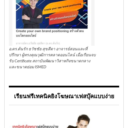
อ.ดร.ต้นรัก ธวัชชัย สุขสีดา อาจารย์สอนและที่
ปรึกษา ผู้ทรงคุณวุฒิการตลาดออนไลน์ เมื่อเรียนจบ
รับ Certificate สถาบันพัฒนาวิสาหกิจขนาดกลาง
และขนาดย่อม ISMED
เรียนฟรีเทคนิคยิงโฆษณาเฟสบุ๊คแบบง่าย