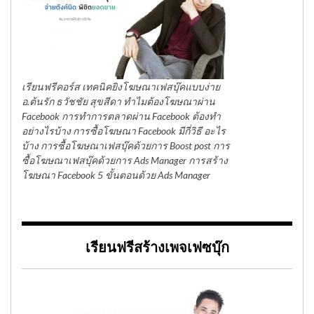
เรียนฟรีคอร์ส เทคนิคยิงโฆษณาเฟสบุ๊คแบบง่าย
อ.ต้นรัก ธวัชชัย สุขสีดา ทำไมต้องโฆษณาผ่าน
Facebook การทำการตลาดผ่าน Facebook ต้องทำ
อย่างไรบ้าง การซื้อโฆษณา Facebook มีกี่วิธี อะไร
บ้าง การซื้อโฆษณาเฟสบุ๊คด้วยการ Boost post การ
ซื้อโฆษณาเฟสบุ๊คด้วยการ Ads Manager การสร้าง
โฆษณา Facebook 5 ขั้นตอนด้วย Ads Manager
เรียนฟรีสร้างเพจเฟซบุ๊ก