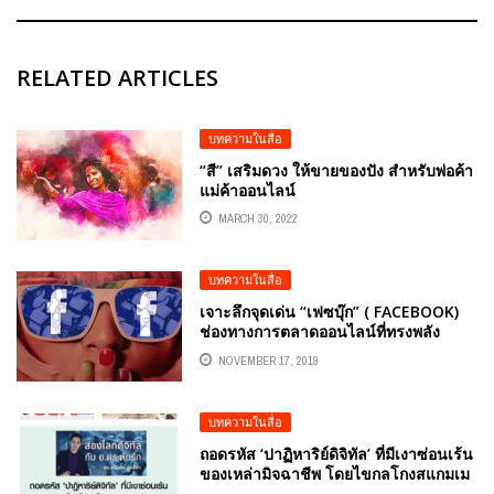
RELATED ARTICLES
บทความในสื่อ
“สี” เสริมดวง ให้ขายของปัง สำหรับพ่อค้า
แม่ค้าออนไลน์
MARCH 30, 2022
บทความในสื่อ
เจาะลึกจุดเด่น “เฟซบุ๊ก” ( FACEBOOK)
ช่องทางการตลาดออนไลน์ที่ทรงพลัง
NOVEMBER 17, 2019
บทความในสื่อ
ถอดรหัส ‘ปาฏิหาริย์ดิจิทัล’ ที่มีเงาซ่อนเร้น
ของเหล่ามิจฉาชีพ โดยไขกลโกงสแกมเม
อร์ยุค 2568 และวิธีสร้างภูมิคุ้มกันทาง