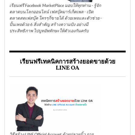
เรียนฟรี Facebook MarketPlace มอบให้ทุกท่าน - รู้จัก
ตลาดบนโลกออนไลน์ เฟสบุ๊คมาร์เก็ตเพล - เปิด
ตลาดสดเฟสบุ๊ค ใครๆก็ขายได้ ด้วยเพจและตัวช่วย -
ปั้นเพจด้วย 6 สิ่งสำคัญ สร้างความปัง อย่างมี
ประสิทธิภาพ ไปบูทอัพทักษะให้ตัวเองกันครับ
เรียนฟรีเทคนิคการสร้างยอดขายด้วย
LINE OA
วิธีสร้าง LINE Official Account ด้วยปลายนิ้ว การ