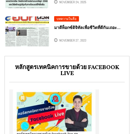
NOVEMBER 24, 2025
ไซเบอร์ให้ยั่งยืน บทความหนังสือพิมพ์
อปท.นิวส์ รายปักษ์ วันที่ 1-15 ธันวาคม
2568 โดยคอลัมนีสต์ อ.ดร.ต้นรัก ธวัชชัย
บทความในสื่อ
สุขสีดา ที่ปรึกษาประจำคณะอนุกรรมการ
ศึกษาการพัฒนาเทคโนโลยีและนวัตกรรม
มาดีท็อกซ์ดิจิทัลเพื่อชีวิตที่ดีกันเถอะ…
ให้เท่าทันต่อโลกดิจิทัลรัฐสภา
NOVEMBER 27, 2023
หลักสูตรเทคนิคการขายด้วย FACEBOOK
LIVE