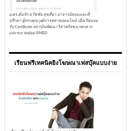
อ.ดร.ต้นรัก ธวัชชัย สุขสีดา อาจารย์สอนและที่
ปรึกษา ผู้ทรงคุณวุฒิการตลาดออนไลน์ เมื่อเรียนจบ
รับ Certificate สถาบันพัฒนาวิสาหกิจขนาดกลาง
และขนาดย่อม ISMED
เรียนฟรีเทคนิคยิงโฆษณาเฟสบุ๊คแบบง่าย