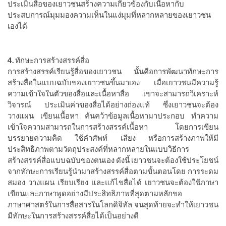
ประเมินสื่อของเยาวชนสร้างความเกี่ยวข้องกับเนื้อหากับ
ประสบการณ์มุมมองความเห็นในแง่มุมที่หลากหลายของเยาวชน
เองได้
4.
ทักษะการสร้างสรรค์สื่อ
การสร้างสรรค์เรียนรู้สื่อของเยาวชน
นั้นคือการพัฒนาทักษะการ
สร้างสื่อในแบบฉบับของเยาวชนขึ้นมาเอง
เมื่อเยาวชนมีความรู้
ความเข้าใจในตัวของสื่อและเนื้อหาสื่อ
เขาจะสามารถวิเคราะห์
วิจารณ์
ประเมินค่าของสื่อได้อย่างถ่องแท้
ซึ่งเยาวชนจะต้อง
วางแผน
เขียนเนื้อหา
ค้นคว้าข้อมูลเนื้อหามาประกอบ
ทำความ
เข้าใจความสามารถในการสร้างสรรค์เนื้อหา
โดยการเขียน
บรรยายความคิด
ใช้คำศัพท์
เสียง
หรือการสร้างภาพให้มี
ประสิทธิภาพตามวัตถุประสงค์ที่หลากหลายในแบบวิธีการ
สร้างสรรค์สื่อแบบฉบับของตนเอง
ดังนี้
เยาวชนจะต้องใช้ประโยชน์
จากทักษะการเรียนรู้นำมาสร้างสรรค์สื่อตามขั้นตอนโดย
การระดม
สมอง
วางแผน
เรียบเรียง
และแก้ไขสื่อได้
เยาวชนจะต้องใช้ภาษา
เขียนและภาษาพูดอย่างมีประสิทธิภาพที่สุดตามหลักขอ
ภาษาศาสตร์ในการสื่อสารในโลกดิจิทัล
จนสุดท้ายจะทำให้เยาวชน
มีทักษะในการสร้างสรรค์สื่อได้เป็นอย่างดี