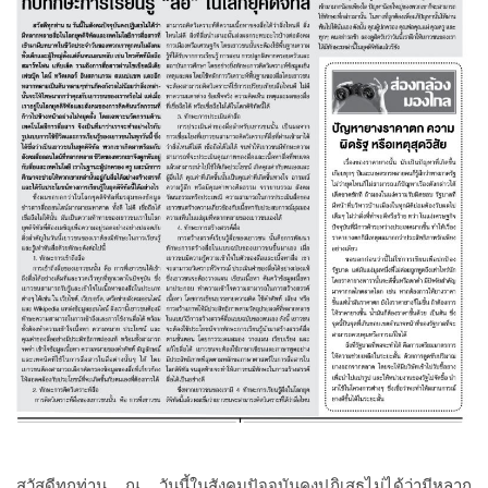
สวัสดีทุกท่าน
ณ
วันนี้ในสังคมปัจจุบันคงปฏิเสธไม่ได้ว่ามีหลาก