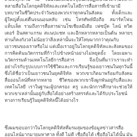
หลายสื่อในโลกยุคดิจิทัลและเทคโนโลยีการสื่อสารที่เข้ามามี
บทบาทในชีวิตประจำวันของพวกเราทุกคนในสังคม
ทั้งเด็กและ
ผู้ใหญ่ตั้งแต่ตื่นจนนอนหลับ
เช่น
โทรศัพท์มือถือ
สมาร์ทโฟน
แท็บเล็ต
รวมถึงการสื่อสารผ่านโซเชียลมีเดีย
เฟซบุ๊ค
ไลน์
ทวิต
เตอร์
อินสตาแกรม
สแนปแชท
และอีกหลากหลายเป็นต้น
หลายๆ
ท่านก็คงกังวลไม่น้อยว่าสิ่งเหล่านั้นจะให้โทษมากกว่าคุณกับ
เยาวชนของเราหรือไม่
แต่เมื่อเราอยู่ในโลกยุคดิจิทัลและสังคมของ
การคิดค้นนวัตกรรมที่ก้าวไปข้างหน้าอย่างไม่หยุดยั้ง
โดยเฉพาะ
นวัตกรรมด้านเทคโนโลยีการสื่อสาร
จึงเป็นที่มาว่าเราจะทำ
อย่างไรกับรูปแบบการใช้ชีวิตและการเรียนรู้ของเยาวชนในทุกวันนี้
ซึ่งได้ชื่อว่าเป็นเยาวชนในยุคดิจิทัล
พวกเขาเกิดมาพร้อมกับสังคม
สื่อออนไลน์ที่หลากหลาย
ชีวิตของพวกเขาจึงผูกพันอยู่กับสื่อและ
เทคโนโลยี
เราในฐานะผู้ปกครอง
ครู
และนักการศึกษาจะช่วยให้
พวกเขาเหล่านั้นอยู่กับสื่อได้อย่างสร้างสรรค์และได้รับประโยชน์
ทางการเรียนรู้ในยุคดิจิทัลนี้ได้อย่างไร
ซึ่งผมขอบอกว่าในโลกยุคดิจิทัลที่มรมสุมของข้อมูลข่าวสารสื่อ
ออนไลน์มากมายมหาศาล
ทั้งดี
ไม่ดี
เชื่อถือได้
เชื่อถือไม่ได้นั้น
มัน