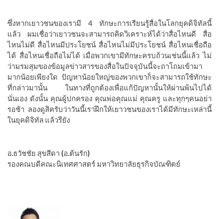
ซึ่งหากเยาวชนของเรามี
4
ทักษะการเรียนรู้สื่อในโลกยุคดิจิทัลนี้
แล้ว
ผมเชื่อว่าเยาวชนจะสามารถคิดวิเคราะห์ได้ว่าสื่อไหนดี
สื่อ
ไหนไม่ดี
สื่อไหนมีประโยชน์
สื่อไหนไม่มีประโยชน์
สื่อไหนเชื่อถือ
ได้
สื่อไหนเชื่อถือไม่ได้
เมื่อพวกเขามีทักษะครบถ้วนเช่นนี้แล้ว
ไม่
ว่ามรมสุมของข้อมูลข่าวสารของสื่อในปัจจุบันนี้จะถาโถมเข้ามา
มากน้อยเพียงใด
ปัญหาน้อยใหญ่ของพวกเขาก็จะสามารถใช้ทักษะ
ที่กล่าวมานั้น
ในทางที่ถูกต้องเพื่อแก้ปัญหานั้นให้ผ่านพ้นไปได้
นั่นเอง
ดังนั้น
คุณผู้ปกครอง
คุณพ่อคุณแม่
คุณครู
และทุกๆคนอย่า
รอช้า
ลองดูสิครับว่าวันนี้เราฝึกให้เยาวชนของเราได้มีทักษะเหล่านี้
ในยุคดิจิทัล
แล้วรึยัง
อ
.
ธวัชชัย
สุขสีดา
(
อ
.
ต้นรัก
)
รองคณบดีคณะนิเทศศาสตร์
มหาวิทยาลัยธุรกิจบัณฑิตย์