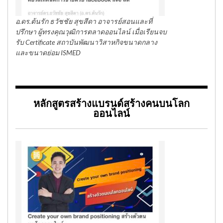
อ.ดร.ต้นรัก ธวัชชัย สุขสีดา อาจารย์สอนและที่
ปรึกษา ผู้ทรงคุณวุฒิการตลาดออนไลน์ เมื่อเรียนจบ
รับ Certificate สถาบันพัฒนาวิสาหกิจขนาดกลาง
และขนาดย่อม ISMED
หลักสูตรสร้างแบรนด์สร้างคนบนโลก
ออนไลน์