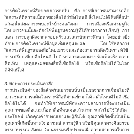
การคิดวิเคราะห์สื่อของเยาวชนนั้น
คือ
การที่เยาวชนสามารถคิด
วิเคราะห์ตีความเนื้อหาของสื่อได้ว่าสิ่งไหนดี
สิ่งไหนไม่ดี
สิ่งที่สื่อนำ
เสนอนั้นส่งผลกระทบอะไรบ้างต่อสังคม
การเมืองหรือเศรษฐกิจ
โดยเยาวชนนั้นจะต้องใช้พื้นฐานความรู้ที่ได้รับจากการเรียนรู้
การ
สอน
การปลูกฝังจากครอบครัวและสถาบันการศึกษา
โดยอย่างยิ่ง
ทักษะการคิดวิเคราะห์ข้อมูลเชิงเหตุและผล
โดยใช้หลักการ
วิเคราะห์พื้นฐานของสื่อโดยเยาวชนจะต้องสามารถคิดวิเคราะห์ใช้
การเปรียบเทียบสื่อไหนดี
ไม่ดี
หาความแตกต่าง
ข้อเท็จจริง
ความ
คิดเห็น
เหตุและผลของสื่อที่เชื่อถือได้
หรือเชื่อถือไม่ได้ในโลก
ดิจิทัลนี้ได้
3.
ทักษะการประเมินค่าสื่อ
การประเมินค่าของสื่อสำหรับเยาวชนนั้น
เป็นผลจากการเชื่อมโยงที่
เยาวชนสามารถคิดวิเคราะห์สื่อที่ผ่านเข้ามาได้ว่าสิ่งไหนดีไม่ดี
เชื่อ
ถือได้ไม่ได้
จนทำให้เยาวชนมีทักษะความสามารถที่จะประเมิน
คุณภาพของสื่อและเนื้อหาสื่อที่พบเจอแล้วสามารถนำไปใช้ให้เกิด
ประโยชน์
เกิดคุณค่ากับตนเองและผู้อื่นได้
คุณค่าที่เกิดขึ้นนั้นเป็น
คุณค่าที่เกิดขึ้นทางใจ
อารมณ์
ความรู้สึก
หรือมีคุณค่าทางศีลธรรม
จรรยาบรรณ
สังคม
วัฒนธรรมหรือประเพณี
ความสามารถในการ