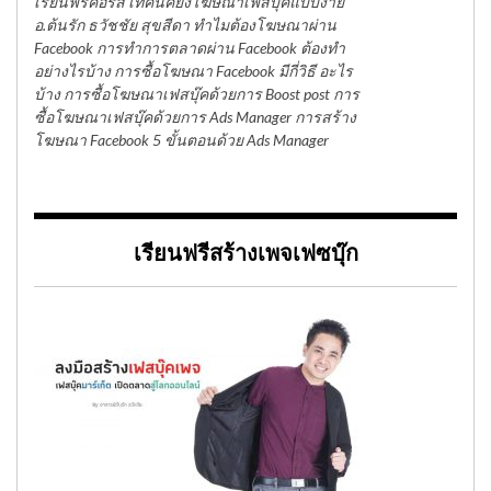
เรียนฟรีคอร์ส เทคนิคยิงโฆษณาเฟสบุ๊คแบบง่าย
อ.ต้นรัก ธวัชชัย สุขสีดา ทำไมต้องโฆษณาผ่าน
Facebook การทำการตลาดผ่าน Facebook ต้องทำ
อย่างไรบ้าง การซื้อโฆษณา Facebook มีกี่วิธี อะไร
บ้าง การซื้อโฆษณาเฟสบุ๊คด้วยการ Boost post การ
ซื้อโฆษณาเฟสบุ๊คด้วยการ Ads Manager การสร้าง
โฆษณา Facebook 5 ขั้นตอนด้วย Ads Manager
เรียนฟรีสร้างเพจเฟซบุ๊ก