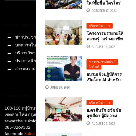
ใคร่ซื้อซื้อ ใครใคร่
ขาย
OCTOBER 17, 2021
หมวดหมู่
บริการวิชาการ
โครงการบรรยายให้
ข่าวประชาสัมพันธ์
ความรู้ “สร้างอาชีพ
สร้างรายได้ ผ่าน E-
บทความในสื่อ
AUGUST 19, 2022
COMMERCE”
บริการวิชาการ
อ.ดร.ต้นรัก ธวัชชัย
สุขสีดา วิทยากรการ
ประกาศนียบัตร
ข่าวประชาสัมพันธ์
,
ตลาดออนไลน์
ไฮไลท์
สาระความรู้
อบรมเชิงปฎิบัติการ
เปิดโลก AI สำหรับ
ห้องปฏิบัติการจุล
JUNE 29, 2026
ช่องทางติดต่อ
ชีววิทยาอาหาร ยก
ระดับการวิเคราะห์
ข้อมูลสู่ยุคดิจิทัล
บริการวิชาการ
บริษัท สิทธิพรแอสโซ
100/118 หมู่บ้านชัยพฤกษ์ ซอยออเงิน แขวงออเงิน
อ.ดรต้นรัก ธวัชชัย
ซิเอส จำกัดโดยวิทยา
เขตสายไหม กรุงเทพมหานคร 10220
สุขสีดา ผู้มีความ
กผู้ทรงคุณวุฒิด้าน
tawatchai.suksida@gmail.com
เชี่ยวชาญ เพื่อพัฒนา
เทคโนโลยีดิจิทัล AI
AUGUST 20, 2022
โมเดล “มหาวิทยาลัย
085-8269302
อ.ดร.ต้นรัก ธวัชชัย
ชีวิตสุขภาวะต้นแบบ”
facebook:
Suksida Tonrak Tawatchai
สุขสีดา