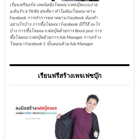
เรียนฟรีคอร์ส เทคนิคยิงโฆษณาเฟสบุ๊คแบบง่าย
อ.ต้นรัก ธวัชชัย สุขสีดา ทำไมต้องโฆษณาผ่าน
Facebook การทำการตลาดผ่าน Facebook ต้องทำ
อย่างไรบ้าง การซื้อโฆษณา Facebook มีกี่วิธี อะไร
บ้าง การซื้อโฆษณาเฟสบุ๊คด้วยการ Boost post การ
ซื้อโฆษณาเฟสบุ๊คด้วยการ Ads Manager การสร้าง
โฆษณา Facebook 5 ขั้นตอนด้วย Ads Manager
เรียนฟรีสร้างเพจเฟซบุ๊ก