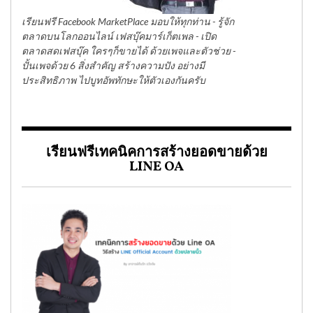
เรียนฟรี Facebook MarketPlace มอบให้ทุกท่าน - รู้จัก
ตลาดบนโลกออนไลน์ เฟสบุ๊คมาร์เก็ตเพล - เปิด
ตลาดสดเฟสบุ๊ค ใครๆก็ขายได้ ด้วยเพจและตัวช่วย -
ปั้นเพจด้วย 6 สิ่งสำคัญ สร้างความปัง อย่างมี
ประสิทธิภาพ ไปบูทอัพทักษะให้ตัวเองกันครับ
เรียนฟรีเทคนิคการสร้างยอดขายด้วย
LINE OA