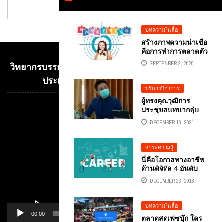
บทความในสื่อ
สร้างภาพความน่าเชื่อ
คือการทำการตลาดตัว
เอง PERSONAL
SEPTEMBER 2, 2020
วิทยากรบรรยาย E-COMMERCE เพื่อการค้าระหว่าง
MARKETING
ประเทศ อ.ดร.ต้นรัก ธวัชชัย สุขสีดา
บริการวิชาการ
ผู้ทรงคุณวุฒิการ
ประชุมสนทนากลุ่ม
Video
(FOCUS GROUP) ผู้
Player
DECEMBER 16, 2021
เชี่ยวชาญและผู้ที่
เกี่ยวข้อง เกี่ยวกับการ
ใช้คลื่นโทรทัศน์ภาค
สาระความรู้
พื้นดินในระบบดิจิตอล
นี่คือโอกาสทางอาชีพ
เพื่อการศึกษา
ด้านดิจิทัล 4 อันดับ
อ.ดร.ต้นรัก ธวัชชัย
แรกตามเทรนด์การ
สุขสีด
DECEMBER 23, 2018
ตลาดดิจิทัล
บทความในสื่อ
00:00
01:14
ตลาดสดเฟซบุ๊ก ใคร