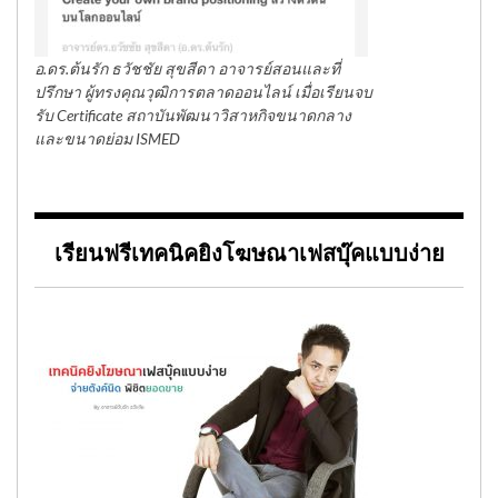
อ.ดร.ต้นรัก ธวัชชัย สุขสีดา อาจารย์สอนและที่
ปรึกษา ผู้ทรงคุณวุฒิการตลาดออนไลน์ เมื่อเรียนจบ
รับ Certificate สถาบันพัฒนาวิสาหกิจขนาดกลาง
และขนาดย่อม ISMED
เรียนฟรีเทคนิคยิงโฆษณาเฟสบุ๊คแบบง่าย