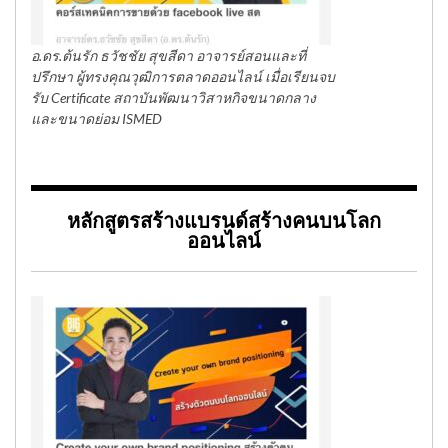
อ.ดร.ต้นรัก ธวัชชัย สุขสีดา อาจารย์สอนและที่
ปรึกษา ผู้ทรงคุณวุฒิการตลาดออนไลน์ เมื่อเรียนจบ
รับ Certificate สถาบันพัฒนาวิสาหกิจขนาดกลาง
และขนาดย่อม ISMED
หลักสูตรสร้างแบรนด์สร้างคนบนโลก
ออนไลน์