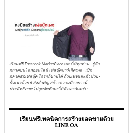
เรียนฟรี Facebook MarketPlace มอบให้ทุกท่าน - รู้จัก
ตลาดบนโลกออนไลน์ เฟสบุ๊คมาร์เก็ตเพล - เปิด
ตลาดสดเฟสบุ๊ค ใครๆก็ขายได้ ด้วยเพจและตัวช่วย -
ปั้นเพจด้วย 6 สิ่งสำคัญ สร้างความปัง อย่างมี
ประสิทธิภาพ ไปบูทอัพทักษะให้ตัวเองกันครับ
เรียนฟรีเทคนิคการสร้างยอดขายด้วย
LINE OA