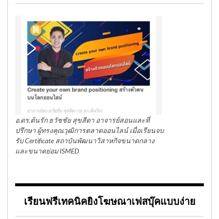
อ.ดร.ต้นรัก ธวัชชัย สุขสีดา อาจารย์สอนและที่
ปรึกษา ผู้ทรงคุณวุฒิการตลาดออนไลน์ เมื่อเรียนจบ
รับ Certificate สถาบันพัฒนาวิสาหกิจขนาดกลาง
และขนาดย่อม ISMED
เรียนฟรีเทคนิคยิงโฆษณาเฟสบุ๊คแบบง่าย