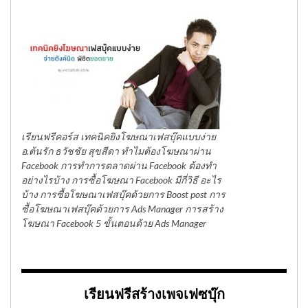
เรียนฟรีคอร์ส เทคนิคยิงโฆษณาเฟสบุ๊คแบบง่าย
อ.ต้นรัก ธวัชชัย สุขสีดา ทำไมต้องโฆษณาผ่าน
Facebook การทำการตลาดผ่าน Facebook ต้องทำ
อย่างไรบ้าง การซื้อโฆษณา Facebook มีกี่วิธี อะไร
บ้าง การซื้อโฆษณาเฟสบุ๊คด้วยการ Boost post การ
ซื้อโฆษณาเฟสบุ๊คด้วยการ Ads Manager การสร้าง
โฆษณา Facebook 5 ขั้นตอนด้วย Ads Manager
เรียนฟรีสร้างเพจเฟซบุ๊ก