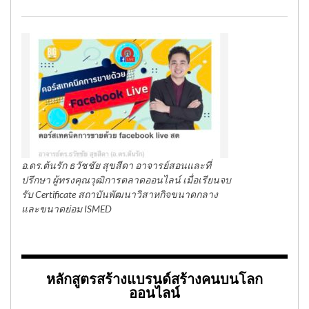
อ.ดร.ต้นรัก ธวัชชัย สุขสีดา อาจารย์สอนและที่
ปรึกษา ผู้ทรงคุณวุฒิการตลาดออนไลน์ เมื่อเรียนจบ
รับ Certificate สถาบันพัฒนาวิสาหกิจขนาดกลาง
และขนาดย่อม ISMED
หลักสูตรสร้างแบรนด์สร้างคนบนโลก
ออนไลน์