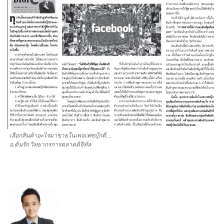
เลือกสินค้าอะไรมาขายในเพจเฟซบุ๊กดี….
อ.ต้นรัก วิทยากรการตลาดดิจิทัล