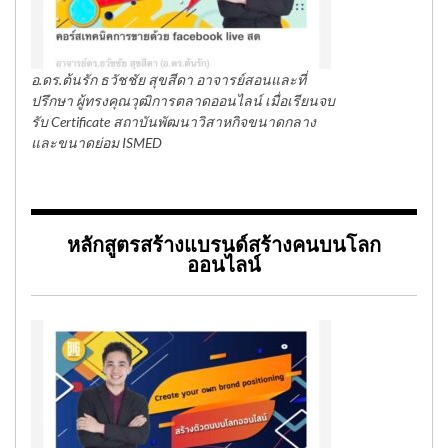
อ.ดร.ต้นรัก ธวัชชัย สุขสีดา อาจารย์สอนและที่
ปรึกษา ผู้ทรงคุณวุฒิการตลาดออนไลน์ เมื่อเรียนจบ
รับ Certificate สถาบันพัฒนาวิสาหกิจขนาดกลาง
และขนาดย่อม ISMED
หลักสูตรสร้างแบรนด์สร้างคนบนโลก
ออนไลน์