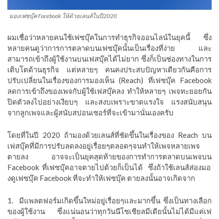
มองเฟซบุ๊ค Facebook ให้ด้วยเลนส์ในปี2020
ผมเชื่อว่าหลายคนใช้เฟซบุ๊คในการทำธุรกิจออนไลน์ในยุคนี้ ซึ่ง
หลายคนดูว่าการการตลาดบนเฟซบุ๊คนั้นเป็นเรื่องที่ง่าย และ
สามารถเข้าถึงผู้ใช้งานบนเฟสบุ๊คได้ไม่ยาก ซึ่งก็เป็นช่องทางในการ
เติบโตด้านธุรกิจ แต่หลายๆ คนคงประสบปัญหาเดียวกันคือการ
ปรับเปลี่ยนในเรื่องของการมองเห็น (
Reach)
ที่เฟซบุ๊ค Facebook
ลดการเข้าถึงของเพจกับผู้ใช้เฟสบุ๊คลง ทำให้หลายๆ เพจทะยอยกัน
ปิดตัวลงไปอย่างเงียบๆ และสงบเพราะขาดแรงใจ แรงสนับสนุน
จากลูกเพจและผู้สนับสปอนเซอร์ที่จะเข้ามานั่นเองครับ
โดยที่ในปี
2020 ถ้ามองด้วยเลนส์ที่ชัดขึ้น
ในเรื่องของ
Reach
บน
เฟสบุ๊คที่มีการปรับลดลงอยู่เรื่อยๆตลอดๆจนทำให้เพจหลายเพจ
ตายลง อาจจะเป็นยุคสุดท้ายของการทำการตลาดบนเพจบน
Facebook ที่เฟซบุ๊คอาจตายไปด้วยก็เป็นได้
ซึ่งถ้าใช้เลนส์ส่องมอ
งดู
เฟซบุ๊ค Facebook ที่จะทำให้เฟซบุ๊ค ตายลงนั้นอาจเกิดจาก
1. มีแพลตฟอร์มเกิดขึ้นใหม่อยู่เรื่อยๆและมากขึ้น ซึ่งเป็นทางเลือก
ของผู้ใช้งาน ซึ่งแน่นอนว่าทุกวันนีโซเชียลมีเดียนั้นไม่ได้มีแค่เฟ