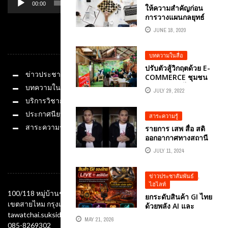
00:00
01:14
ให้ความสำคัญก่อน
การวางแผนกลยุทธ์
การตลาดดิจิทัล 5.0
JUNE 18, 2020
หมวดหมู่
บทความในสื่อ
ปรับตัวสู้วิกฤตด้วย E-
ข่าวประชาสัมพันธ์
COMMERCE ชุมชน
อัจฉริยะออนไลน์
บทความในสื่อ
JULY 29, 2022
อ.ดร.ต้นรัก ธวัชชัย
บริการวิชาการ
สุขสีดา
ประกาศนียบัตร
สาระความรู้
สาระความรู้
รายการ เสพ สื่อ สติ
ออกอากาศทางสถานี
วิทยุโทรทัศน์แห่ง
JULY 11, 2024
ประเทศไทย NBT2HD
ช่องทางติดต่อ
ดำเนินรายการโดย
อ.ดร.ต้นรัก ธวัชชัย
ข่าวประชาสัมพันธ์
,
สุขสีดา
ไฮไลท์
100/118 หมู่บ้านชัยพฤกษ์ ซอยออเงิน แขวงออเงิน
ยกระดับสินค้า GI ไทย
เขตสายไหม กรุงเทพมหานคร 10220
ด้วยพลัง AI และ
tawatchai.suksida@gmail.com
กลยุทธ์ LIVE
MAY 21, 2026
COMMERCE ยุคใหม่
085-8269302