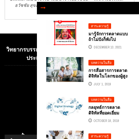
ธวัชชัย สุขสีดา
สุขสีดา
สาระความรู้
มารู้จักการตลาดแบบ
ถ้าไม่ปังก็พังไป
เลย CONTROVERSIA
DECEMBER 13, 2021
วิทยากรบรรยาย E-COMMERCE เพื่อการค้าระหว่าง
L MARKETING
ประเทศ อ.ดร.ต้นรัก ธวัชชัย สุขสีดา
บทความในสื่อ
การสื่อสารการตลาด
ดิจิทัลในโลกของผู้สูง
Video
อายุ
Player
JULY 1, 2019
บทความในสื่อ
กลยุทธ์การตลาด
ดิจิทัลที่ยอดเยี่ยม
สำหรับธุรกิจขนาด
OCTOBER 18, 2019
เล็กที่ควรนำไปใช้
สาระความรู้