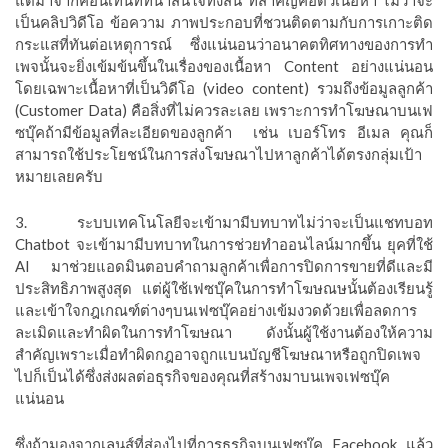
แต่มาจากคอนเท้นท์ที่น่าสนใจทั้งสิ้น ที่สำคัญคือตัวเนื้อหา ไม่ว่าจะ
เป็นคลิปวิดีโอ ข้อความ ภาพประกอบที่ชวนติดตามกับการเกาะติด
กระแสที่ทันต่อเหตุการณ์ ซึ่งแน่นอนว่าอนาคตทิศทางของการทำ
เพจนั้นจะยิ่งเข้มข้นขึ้นในเรื่องของเนื้อหา
Content
อย่างแน่นอน
โดยเฉพาะเนื้อหาที่เป็นวิดีโอ (video content) รวมถึงข้อมูลลูกค้า
(Customer Data) คือสิ่งที่ไม่ควรละเลย เพราะการทำโฆษณาบนเฟ
ซบุ๊คถ้ามีข้อมูลที่ละเอียดของลูกค้า เช่น เบอร์โทร อีเมล คุณก็
สามารถใช้ประโยชน์ในการส่งโฆษณาไปหาลูกค้าได้ตรงกลุ่มเป้า
หมายเลยครับ
3. ระบบเทคโนโลยีจะเข้ามามีบทบาทไม่ว่าจะเป็นแชทบอท
Chatbot จะเข้ามามีบทบาทในการช่วยทำออนไลน์มากขึ้น ยุคที่ใช้
AI มาช่วยแอดมินตอบคำถามลูกค้าเพื่อการปิดการขายที่ดีและมี
ประสิทธิภาพสูงสุด แต่ผู้ใช้เฟซบุ๊คในการทำโฆษณษนั้นต้องเรียนรู้
และเข้าใจกฎเกณฑ์ต่างๆบนเฟซบุ๊คอย่างเข้มงวดด้วยเพื่อลดการ
ละเมิดและทำผิดในการทำโฆษณา ดังนั้นผู้ใช้งานต้องให้ความ
สำคัญเพราะเมื่อทำผิดกฎอาจถูกแบนบัญชีโฆษณาหรือถูกปิดเพจ
ไปก็เป็นได้ซึ่งส่งผลต่อธุรกิจของคุณที่สร้างมาบนเพจเฟซบุ๊ค
แน่นอน
ซึ่งถ้ามองจากเลนส์ที่ส่องไปที่การธุรกิจบนเฟซบุ๊ค
Facebook แล้ว