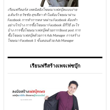
เรียนฟรีคอร์ส เทคนิคยิงโฆษณาเฟสบุ๊คแบบง่าย
อ.ต้นรัก ธวัชชัย สุขสีดา ทำไมต้องโฆษณาผ่าน
Facebook การทำการตลาดผ่าน Facebook ต้องทำ
อย่างไรบ้าง การซื้อโฆษณา Facebook มีกี่วิธี อะไร
บ้าง การซื้อโฆษณาเฟสบุ๊คด้วยการ Boost post การ
ซื้อโฆษณาเฟสบุ๊คด้วยการ Ads Manager การสร้าง
โฆษณา Facebook 5 ขั้นตอนด้วย Ads Manager
เรียนฟรีสร้างเพจเฟซบุ๊ก