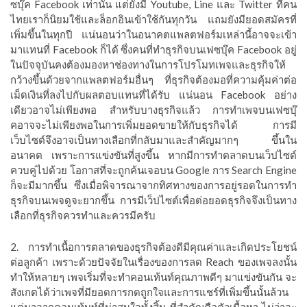
ซบุ๊ค Facebook เท่านั้น แต่ยังมี
Youtube, Line
และ
Twitter
ที่คน
ไทยเราก็นิยมใช้และล็อกอินเข้าใช้กันทุกวัน แถมยังมียอดสมัครที่
เพิ่มขึ้นในทุกปี แน่นอนว่าในอนาคตแพลตฟอร์มเหล่านี้อาจจะเข้า
มาแทนที่
Facebook
ก็ได้ ซึ่งคนที่ทำธุรกิจบนเฟซบุ๊ค Facebook อยู่
ในปัจจุบันคงต้องมองหาช่องทางในการโปรโมทเพจและธุรกิจให้
กว้างขึ้นด้วยจากแพลตฟอร์มอื่นๆ ที่ธุรกิจต้องมอที่ความคุ้มค่าต่อ
เม็ดเงินที่ลงไปกับผลตอบแทนที่ได้รับ แน่นอน
Facebook
อย่าง
เดียวอาจไม่เพียงพอ สำหรับบางธุรกิจแล้ว การทำเพจบนเฟซบุ๊
คอาจจะไม่เพียงพอในการเพิ่มยอดขายให้กับธุรกิจได้ การมี
เว็บไซต์จึงอาจเป็นทางเลือกที่กลับมาและสำคัญมากๆ ขึ้นใน
อนาคต เพราะการแข่งขันที่สูงขึ้น หากมีการทำตลาดบนเว็ปไซต์
ควบคู่ไปด้วย โอกาสที่จะถูกค้นเจอบน Google การ
Search Engine
ก็จะมีมากขึ้น ซึ่งเมื่อพิจารณาจากทิศทางของการอยู่รอดในการทำ
ธุรกิจบนเพจดูจะยากขึ้น การมีเว็ปไซต์เพื่อต่อยอดธุรกิจจึงเป็นทาง
เลือกที่ธุรกิจควรทำและควรมีครับ
2. การทำเนื้อการตลาดของธุรกิจต้องดีมีคุณค่าและเกิดประโยชน์
ต่อลูกค้า เพราะด้วยปัจจัยในเรื่องของการลด
Reach
ของเพจลงนั้น
ทำให้หลายๆ เพจเริ่มที่จะทำคอนเท้นท์คุณภาพดีๆ มาแข่งขันกัน จะ
สังเกตได้ว่าเพจที่มียอดการกดถูกใจและการแชร์ที่เพิ่มขึ้นนั้นล้วน