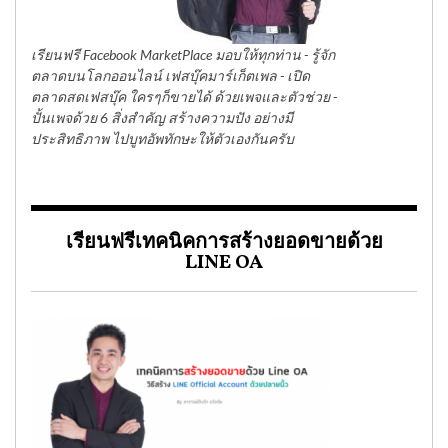
เรียนฟรี Facebook MarketPlace มอบให้ทุกท่าน - รู้จัก
ตลาดบนโลกออนไลน์ เฟสบุ๊คมาร์เก็ตเพล - เปิด
ตลาดสดเฟสบุ๊ค ใครๆก็ขายได้ ด้วยเพจและตัวช่วย -
ปั้นเพจด้วย 6 สิ่งสำคัญ สร้างความปัง อย่างมี
ประสิทธิภาพ ไปบูทอัพทักษะให้ตัวเองกันครับ
เรียนฟรีเทคนิคการสร้างยอดขายด้วย
LINE OA