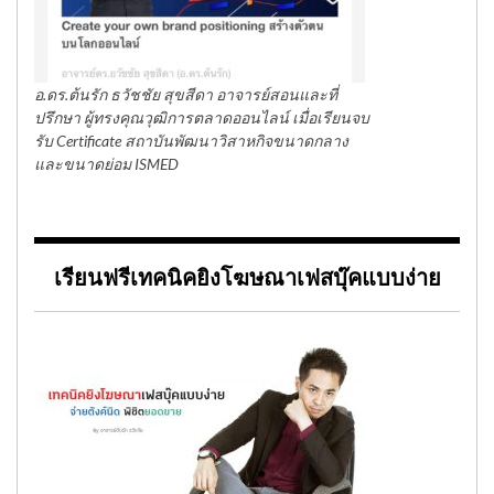
อ.ดร.ต้นรัก ธวัชชัย สุขสีดา อาจารย์สอนและที่
ปรึกษา ผู้ทรงคุณวุฒิการตลาดออนไลน์ เมื่อเรียนจบ
รับ Certificate สถาบันพัฒนาวิสาหกิจขนาดกลาง
และขนาดย่อม ISMED
เรียนฟรีเทคนิคยิงโฆษณาเฟสบุ๊คแบบง่าย