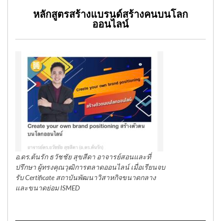
หลักสูตรสร้างแบรนด์สร้างคนบนโลก
ออนไลน์
อ.ดร.ต้นรัก ธวัชชัย สุขสีดา อาจารย์สอนและที่
ปรึกษา ผู้ทรงคุณวุฒิการตลาดออนไลน์ เมื่อเรียนจบ
รับ Certificate สถาบันพัฒนาวิสาหกิจขนาดกลาง
และขนาดย่อม ISMED