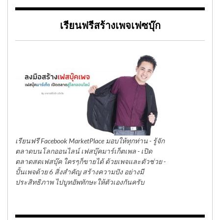
เรียนฟรีสร้างเพจเฟซบุ๊ก
เรียนฟรี Facebook MarketPlace มอบให้ทุกท่าน - รู้จัก
ตลาดบนโลกออนไลน์ เฟสบุ๊คมาร์เก็ตเพล - เปิด
ตลาดสดเฟสบุ๊ค ใครๆก็ขายได้ ด้วยเพจและตัวช่วย -
ปั้นเพจด้วย 6 สิ่งสำคัญ สร้างความปัง อย่างมี
ประสิทธิภาพ ไปบูทอัพทักษะให้ตัวเองกันครับ