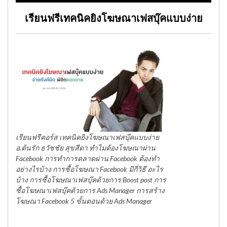
เรียนฟรีเทคนิคยิงโฆษณาเฟสบุ๊คแบบง่าย
เรียนฟรีคอร์ส เทคนิคยิงโฆษณาเฟสบุ๊คแบบง่าย
อ.ต้นรัก ธวัชชัย สุขสีดา ทำไมต้องโฆษณาผ่าน
Facebook การทำการตลาดผ่าน Facebook ต้องทำ
อย่างไรบ้าง การซื้อโฆษณา Facebook มีกี่วิธี อะไร
บ้าง การซื้อโฆษณาเฟสบุ๊คด้วยการ Boost post การ
ซื้อโฆษณาเฟสบุ๊คด้วยการ Ads Manager การสร้าง
โฆษณา Facebook 5 ขั้นตอนด้วย Ads Manager