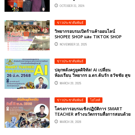
ขายสินค้าชวนลงทุนทำธุรกิจผิดฟังสด
OCTOBER 31, 2024
FM105.0 MHZ ทั่วประเทศ สถานีวิทยุ
กระจายเสียงแห่งประเทศไทยกรม
ประชาสัมพันธ์
ข่าวประชาสัมพันธ์
วิทยากรอบรมเปิดร้านค้าออนไลน์
SHOPEE SHOP และ TIKTOK SHOP
พร้อม 7 คัมภีร์ SHOPEE & TIKTOK GO
NOVEMBER 10, 2025
เปิดร้านให้ปังขายดีในโลกออนไลน์
วิทยากรผู้เชี่ยวชาญด้าน AI อ.ดร.ต้นรัก
ธวัชชัย สุขสีดา
ข่าวประชาสัมพันธ์
ปลุกพลังครูยุคดิจิทัล! AI เปลี่ยน
ห้องเรียน วิทยากร อ.ดร.ต้นรัก ธวัชชัย สุข
สีดา ผู้เชี่ยวชาญด้าน AI และนวัตกรรม
MARCH 20, 2025
การศึกษา
ข่าวประชาสัมพันธ์
,
ไฮไลท์
โครงการอบรมเชิงปฏิบัติการ SMART
TEACHER สร้างนวัตกรรมสื่อการสอนด้วย
AI โรงเรียนสุนทรภู่พิทยา วิทยากร
MARCH 26, 2026
อาจารย์สอน วิทยากร ผู้เชี่ยวชาญด้านการ
อบรม AI นวัตกรรมดิจิทัล และที่ปรึกษาอนุ