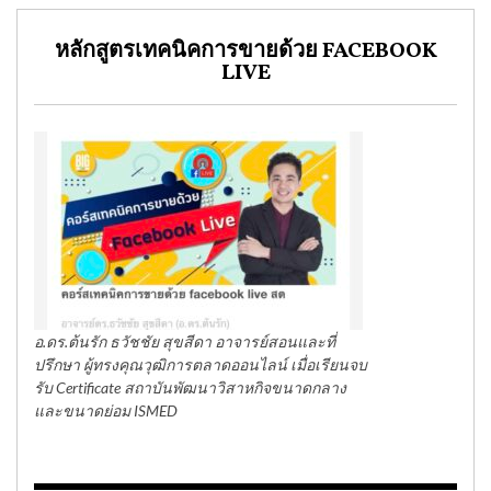
กรรมาธิการศึกษาการพัฒนาเทคโนโลยี
และนวัตกรรมให้เท่าทันต่อโลกดิจิทัล
รัฐสภา
หลักสูตรเทคนิคการขายด้วย FACEBOOK
LIVE
อ.ดร.ต้นรัก ธวัชชัย สุขสีดา อาจารย์สอนและที่
ปรึกษา ผู้ทรงคุณวุฒิการตลาดออนไลน์ เมื่อเรียนจบ
รับ Certificate สถาบันพัฒนาวิสาหกิจขนาดกลาง
และขนาดย่อม ISMED