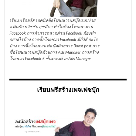
เรียนฟรีคอร์ส เทคนิคยิงโฆษณาเฟสบุ๊คแบบง่าย
อ.ต้นรัก ธวัชชัย สุขสีดา ทำไมต้องโฆษณาผ่าน
Facebook การทำการตลาดผ่าน Facebook ต้องทำ
อย่างไรบ้าง การซื้อโฆษณา Facebook มีกี่วิธี อะไร
บ้าง การซื้อโฆษณาเฟสบุ๊คด้วยการ Boost post การ
ซื้อโฆษณาเฟสบุ๊คด้วยการ Ads Manager การสร้าง
โฆษณา Facebook 5 ขั้นตอนด้วย Ads Manager
เรียนฟรีสร้างเพจเฟซบุ๊ก