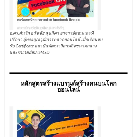
อ.ดร.ต้นรัก ธวัชชัย สุขสีดา อาจารย์สอนและที่
ปรึกษา ผู้ทรงคุณวุฒิการตลาดออนไลน์ เมื่อเรียนจบ
รับ Certificate สถาบันพัฒนาวิสาหกิจขนาดกลาง
และขนาดย่อม ISMED
หลักสูตรสร้างแบรนด์สร้างคนบนโลก
ออนไลน์