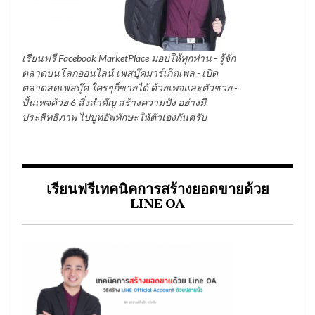
เรียนฟรี Facebook MarketPlace มอบให้ทุกท่าน - รู้จัก
ตลาดบนโลกออนไลน์ เฟสบุ๊คมาร์เก็ตเพล - เปิด
ตลาดสดเฟสบุ๊ค ใครๆก็ขายได้ ด้วยเพจและตัวช่วย -
ปั้นเพจด้วย 6 สิ่งสำคัญ สร้างความปัง อย่างมี
ประสิทธิภาพ ไปบูทอัพทักษะให้ตัวเองกันครับ
เรียนฟรีเทคนิคการสร้างยอดขายด้วย
LINE OA