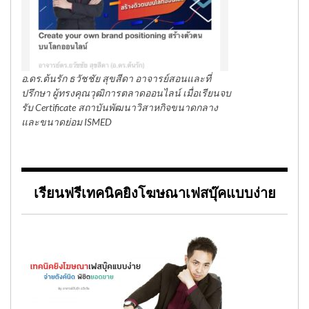
อ.ดร.ต้นรัก ธวัชชัย สุขสีดา อาจารย์สอนและที่
ปรึกษา ผู้ทรงคุณวุฒิการตลาดออนไลน์ เมื่อเรียนจบ
รับ Certificate สถาบันพัฒนาวิสาหกิจขนาดกลาง
และขนาดย่อม ISMED
เรียนฟรีเทคนิคยิงโฆษณาเฟสบุ๊คแบบง่าย