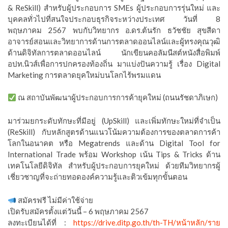
& ReSkill) สำหรับผู้ประกอบการ SMEs ผู้ประกอบการรุ่นใหม่ และ
บุคคลทั่วไปที่สนใจประกอบธุรกิจระหว่างประเทศ วันที่ 8
พฤษภาคม 2567 พบกับวิทยากร อ.ดร.ต้นรัก ธวัชชัย สุขสีดา
อาจารย์สอนและวิทยาการด้านการตลาดออนไลน์และผู้ทรงคุณวุฒิ
ด้านดิจิทัลการตลาดออนไลน์ นักเขียนคอลัมนีสต์หนังสื่อพิมพ์
อปท.นิวส์เพื่อการปกครองท้องถิ่น มาแบ่งปันความรู้ เรื่อง Digital
Marketing การตลาดยุคใหม่บนโลกไร้พรมแดน
ณ สถาบันพัฒนาผู้ประกอบการการค้ายุคใหม่ (ถนนรัชดาภิเษก)
มาร่วมยกระดับทักษะที่มีอยู่ (UpSkill) และเพิ่มทักษะใหม่ที่จำเป็น
(ReSkill) กับหลักสูตรด้านแนวโน้มความต้องการของตลาดการค้า
โลกในอนาคต หรือ Megatrends และด้าน Digital Tool for
International Trade พร้อม Workshop เน้น Tips & Tricks ด้าน
เทคโนโลยีดิจิทัล สำหรับผู้ประกอบการยุคใหม่ ด้วยทีมวิทยากรผู้
เชี่ยวชาญที่จะถ่ายทอดองค์ความรู้และติวเข้มทุกขั้นตอน
สมัครฟรี ไม่มีค่าใช้จ่าย
เปิดรับสมัครตั้งแต่วันนี้ – 6 พฤษภาคม 2567
ลงทะเบียนได้ที่ :
https://drive.ditp.go.th/th-TH/หน้าหลัก/ราย