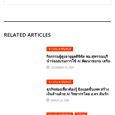
RELATED ARTICLES
ข่าวประชาสัมพันธ์
กิจกรรมผู้สูงอายุยุคดิจิทัล พม.สุพรรณบุรี
นำร่องอบรมการใช้ AI พัฒนาชมรม เสริม
ความสุขและสุขภาพดี โดยในการอบรม
DECEMBER 24, 2025
ครั้งนี้ได้รับเกียรติจาก อ.ดร.ต้นรัก ธวัชชัย
สุขสีดา วิทยากรผู้เชี่ยวชาญด้าน AI และ
การตลาดดิจิทัล มาถ่ายทอดความรู้ในการ
ข่าวประชาสัมพันธ์
ประยุกต์ใช้ AI
ธุรกิจท่องเที่ยวต้องรู้ ยิงแอดขั้นเทพ สร้าง
เงินล้านด้วย AI วิทยากรโดย อ.ดร.ต้นรัก
ธวัชชัย สุขสีดา อาจารย์การตลาด
MARCH 16, 2025
ออนไลน์ ผู้ทรงคุณวุฒิด้านการตลาด
ออนไลน์
ข่าวประชาสัมพันธ์
,
ไฮไลท์