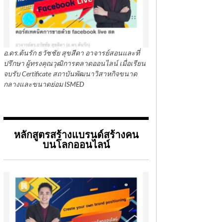
อ.ดร.ต้นรัก ธวัชชัย สุขสีดา อาจารย์สอนและที่
ปรึกษา ผู้ทรงคุณวุฒิการตลาดออนไลน์ เมื่อเรียน
จบรับ Certificate สถาบันพัฒนาวิสาหกิจขนาด
กลางและขนาดย่อม ISMED
หลักสูตรสร้างแบรนด์สร้างคน
บนโลกออนไลน์