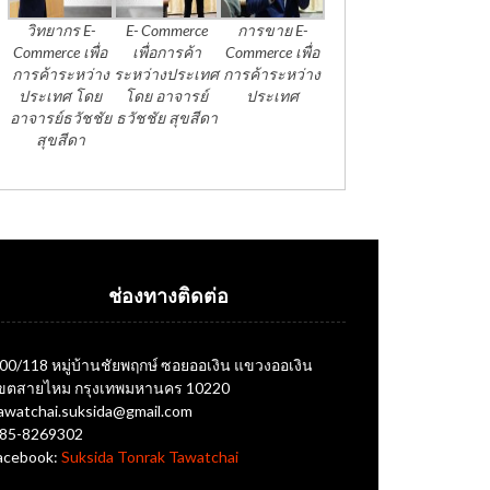
วิทยากร E-
E- Commerce
การขาย E-
Commerce เพื่อ
เพื่อการค้า
Commerce เพื่อ
การค้าระหว่าง
ระหว่างประเทศ
การค้าระหว่าง
ประเทศ โดย
โดย อาจารย์
ประเทศ
อาจารย์ธวัชชัย
ธวัชชัย สุขสีดา
สุขสีดา
ช่องทางติดต่อ
00/118 หมู่บ้านชัยพฤกษ์ ซอยออเงิน แขวงออเงิน
ขตสายไหม กรุงเทพมหานคร 10220
awatchai.suksida@gmail.com
85-8269302
acebook:
Suksida Tonrak Tawatchai