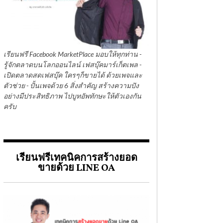
เรียนฟรี Facebook MarketPlace มอบให้ทุกท่าน -
รู้จักตลาดบนโลกออนไลน์ เฟสบุ๊คมาร์เก็ตเพล -
เปิดตลาดสดเฟสบุ๊ค ใครๆก็ขายได้ ด้วยเพจและ
ตัวช่วย - ปั้นเพจด้วย 6 สิ่งสำคัญ สร้างความปัง
อย่างมีประสิทธิภาพ ไปบูทอัพทักษะให้ตัวเองกัน
ครับ
เรียนฟรีเทคนิคการสร้างยอด
ขายด้วย LINE OA