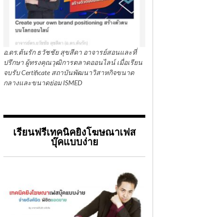
อ.ดร.ต้นรัก ธวัชชัย สุขสีดา อาจารย์สอนและที่
ปรึกษา ผู้ทรงคุณวุฒิการตลาดออนไลน์ เมื่อเรียน
จบรับ Certificate สถาบันพัฒนาวิสาหกิจขนาด
กลางและขนาดย่อม ISMED
เรียนฟรีเทคนิคยิงโฆษณาเฟส
บุ๊คแบบง่าย