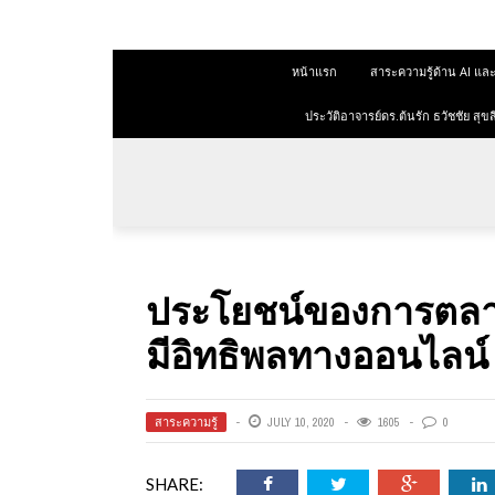
 สุขสีดา
หน้าแรก
สาระความรู้ด้าน AI 
ออนไลน์
ออนไลน์
ประวัติอาจารย์ดร.ต้นรัก ธวัชชัย ส
การตลาด
าการตลาด
ลาด
ประโยชน์ของการตลาด 
ุณวุฒิ
มีอิทธิพลทางออนไลน์
 ช่องทาง
สาระความรู้
JULY 10, 2020
1605
0
 สุขสี
SHARE: