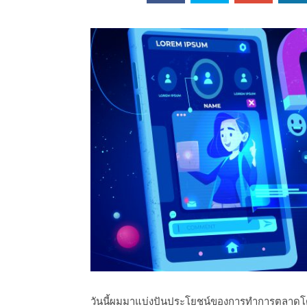
ออนไลน์
เชิญ
จารย์ต้นรัก ธวัช
ทศศาสตร์
ย์ต้นรัก ธวัชชัย
สตร์
วันนี้ผมมาแบ่งปันประโยชน์ของการทำการตลาดโดยใช