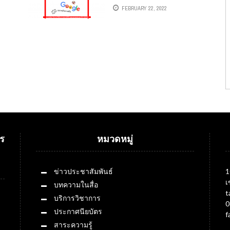
ม่
อินเทอร์เน็ต ใช้ GOOGLE
FEBRUARY 22, 2022
วันละ 3 ครั้ง
ร
หมวดหมู่
ข่าวประชาสัมพันธ์
1
เ
บทความในสื่อ
t
บริการวิชาการ
0
ประกาศนียบัตร
f
สาระความรู้