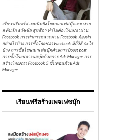
เรียนฟรีคอร์ส เทคนิคยิงโฆษณาเฟสบุ๊คแบบง่าย
อ.ต้นรัก ธวัชชัย สุขสีดา ทำไมต้องโฆษณาผ่าน
Facebook การทำการตลาดผ่าน Facebook ต้องทำ
อย่างไรบ้าง การซื้อโฆษณา Facebook มีกี่วิธี อะไร
บ้าง การซื้อโฆษณาเฟสบุ๊คด้วยการ Boost post
การซื้อโฆษณาเฟสบุ๊คด้วยการ Ads Manager การ
สร้างโฆษณา Facebook 5 ขั้นตอนด้วย Ads
Manager
เรียนฟรีสร้างเพจเฟซบุ๊ก