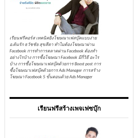
เรียนฟรีคอร์ส เทคนิคยิงโฆษณาเฟสบุ๊คแบบง่าย
อ.ต้นรัก ธวัชชัย สุขสีดา ทำไมต้องโฆษณาผ่าน
Facebook การทำการตลาดผ่าน Facebook ต้องทำ
อย่างไรบ้าง การซื้อโฆษณา Facebook มีกี่วิธี อะไร
บ้าง การซื้อโฆษณาเฟสบุ๊คด้วยการ Boost post การ
ซื้อโฆษณาเฟสบุ๊คด้วยการ Ads Manager การสร้าง
โฆษณา Facebook 5 ขั้นตอนด้วย Ads Manager
เรียนฟรีสร้างเพจเฟซบุ๊ก