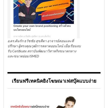
อ.ดร.ต้นรัก ธวัชชัย สุขสีดา อาจารย์สอนและที่
ปรึกษา ผู้ทรงคุณวุฒิการตลาดออนไลน์ เมื่อเรียนจบ
รับ Certificate สถาบันพัฒนาวิสาหกิจขนาดกลาง
และขนาดย่อม ISMED
เรียนฟรีเทคนิคยิงโฆษณาเฟสบุ๊คแบบง่าย