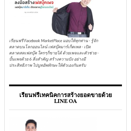
เรียนฟรี Facebook MarketPlace มอบให้ทุกท่าน - รู้จัก
ตลาดบนโลกออนไลน์ เฟสบุ๊คมาร์เก็ตเพล - เปิด
ตลาดสดเฟสบุ๊ค ใครๆก็ขายได้ ด้วยเพจและตัวช่วย -
ปั้นเพจด้วย 6 สิ่งสำคัญ สร้างความปัง อย่างมี
ประสิทธิภาพ ไปบูทอัพทักษะให้ตัวเองกันครับ
เรียนฟรีเทคนิคการสร้างยอดขายด้วย
LINE OA