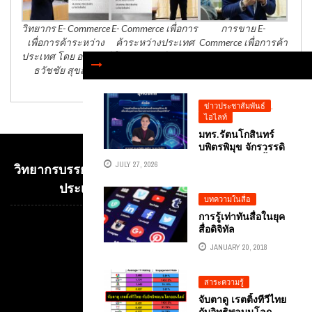
วิทยากร E- Commerce
E- Commerce เพื่อการ
การขาย E-
เพื่อการค้าระหว่าง
ค้าระหว่างประเทศ
Commerce เพื่อการค้า
ประเทศ โดย อาจารย์
โดย อาจารย์ธวัชชัย
ระหว่างประเทศ
ธวัชชัย สุขสีดา
สุขสีดา
ข่าวประชาสัมพันธ์
,
ไฮไลท์
มทร.รัตนโกสินทร์
บพิตรพิมุข จักรวรรดิ
ดึง AI เสริมทัพ ปั้น
JULY 27, 2026
วิทยากรบรรยาย E-COMMERCE เพื่อการค้าระหว่าง
นักศึกษาปี 4 คณะ
ศิลปศาสตร์ สู่ผู้
ประเทศ อ.ดร.ต้นรัก ธวัชชัย สุขสีดา
ประกอบการดิจิทัลยุค
บทความในสื่อ
ใหม่ ด้รับเกียรติจาก
การรู้เท่าทันสื่อในยุค
อาจารย์ ดร.ธวัชชัย
สื่อดิจิทัล
Video
สุขสีดา (อาจารย์ต้น
รัก) ...
Player
JANUARY 20, 2018
สาระความรู้
จับตาดู เรตติ้งทีวีไทย
กับอิทธิพลบนโลก