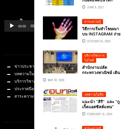
ออนไลน์
JUNE 8, 2017
สาระความรู้
00:00
01:14
วิธีการเริ่มทำโฆษณา
บน INSTAGRAM ง่าย
สะดวก รวดเร็ว
OCTOBER 15, 2020
หมวดหมู่
บริการวิชาการ
,
ไฮไลท์
ข่าวประชาสัมพันธ์
สำนักงานปลัด
กระทรวงพาณิชย์ เดิน
บทความในสื่อ
หน้ายกระดับศักยภาพ
MAY 30, 2026
บริการวิชาการ
บุคลากรสู่การเป็น
ข้าราชการยุคดิจิทัล
ประกาศนียบัตร
ด้วย AI อย่างเต็มรูป
บทความในสื่อ
สาระความรู้
แบบ โดยวิทยากร
แนะนำ “สิริ” และ “กู
ผู้ทรงคุณวุฒิ อ.ดร.ต้น
เกิ้ลแอสซิสต์แทน”
รัก ธวัชชัย สุขสีดา
เพื่อนคู่คิด ชิวิตออน
FEBRUARY 15, 2024
ช่องทางติดต่อ
ไลน์
สาระความรู้