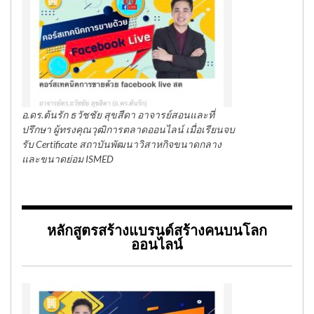
อ.ดร.ต้นรัก ธวัชชัย สุขสีดา อาจารย์สอนและที่
ปรึกษา ผู้ทรงคุณวุฒิการตลาดออนไลน์ เมื่อเรียนจบ
รับ Certificate สถาบันพัฒนาวิสาหกิจขนาดกลาง
และขนาดย่อม ISMED
หลักสูตรสร้างแบรนด์สร้างคนบนโลก
ออนไลน์