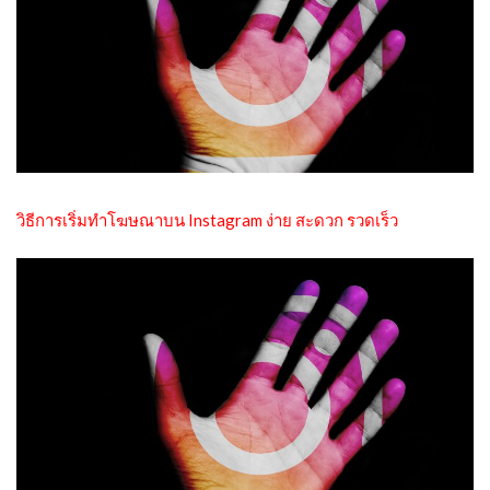
วิธีการเริ่มทำโฆษณาบน Instagram ง่าย สะดวก รวดเร็ว