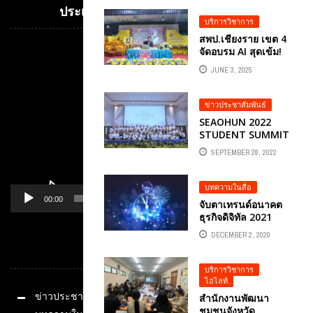
ประเทศ อ.ดร.ต้นรัก ธวัชชัย สุขสีดา
บริการวิชาการ
สพป.เชียงราย เขต 4
จัดอบรม AI สุดเข้ม!
Video
ยกระดับผู้นำและครู สู่
Player
JUNE 3, 2025
ยุคดิจิทัลเต็มตัว โดย
อ.ดร.ต้นรัก ธวัชชัย
สุขสีดา วิทยากรผู้ทรง
ข่าวประชาสัมพันธ์
คุณวุฒิด้าน AI ปัญญา
SEAOHUN 2022
ประดิษฐ์
STUDENT SUMMIT
มุ่งเสริมแกร่งเยาวชน
SEPTEMBER 28, 2022
สู่ผู้นำด้าน ONE
HEALTH ในอนาคต
บทความในสื่อ
00:00
01:14
จับตาเทรนด์อนาคต
ธุรกิจดิจิทัล 2021
DECEMBER 2, 2020
หมวดหมู่
บริการวิชาการ
,
ไฮไลท์
ข่าวประชาสัมพันธ์
สำนักงานพัฒนา
ชุมชนจังหวัด