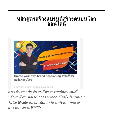
หลักสูตรสร้างแบรนด์สร้างคนบนโลก
ออนไลน์
อ.ดร.ต้นรัก ธวัชชัย สุขสีดา อาจารย์สอนและที่
ปรึกษา ผู้ทรงคุณวุฒิการตลาดออนไลน์ เมื่อเรียนจบ
รับ Certificate สถาบันพัฒนาวิสาหกิจขนาดกลาง
และขนาดย่อม ISMED