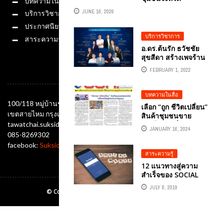
บทความในสื่อ
สมุทรสาคร จัดอบรม
JUNE 16, 2026
บริการวิชาการ
เชิงปฎิบัติการ AI
อาวุธ AI ให้ “นัก
ประกาศนียบัตร
สารสนเทศชุมชน”
บริการวิชาการ
สาระความรู้
ขับเคลื่อนตำบล
อ.ดร.ต้นรัก ธวัชชัย
ชัยมงคลสู่ยุคดิจิทัล
สุขสีดา สร้างเพจร้าน
โดยได้เชิญ อ.ดร.ต้น
ค้าออนไลน์ให้ดังหรือ
รัก ธวัชชัย สุขสีดา
FEBRUARY 1, 2022
ช่องทางติดต่อ
พังบน FACEBOOK
วิทยากรผู้ทรงคุณวุฒิ
กรมพัฒนาธุรกิจการ
และผู้เชี่ยวชาญ
ค้า กระทรวงพาณิชย์
บทความในสื่อ
GENERATIVE AI ...
100/118 หมู่บ้านชัยพฤกษ์ ซอยออเงิน แขวงออเงิน
เลือก “ถูก ชีวิตเปลี่ยน”
เขตสายไหม กรุงเทพมหานคร 10220
สินค้าชุมชนขาย
tawatchai.suksida@gmail.com
ออนไลน์เปลี่ยนชีวิตผู้
JANUARY 16, 2024
ประกอบการชุมชน
085-8269302
facebook:
Suksida Tonrak Tawatchai
สาระความรู้
12 แนวทางสู่ความ
สำเร็จของ SOCIAL
MEDIA
JULY 8, 2019
© Copyright Ajtonrak All rights reserved.2019