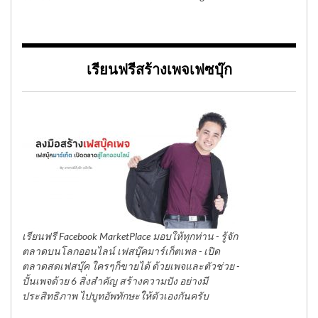
เรียนฟรีสร้างเพจเฟซบุ๊ก
เรียนฟรี Facebook MarketPlace มอบให้ทุกท่าน - รู้จัก
ตลาดบนโลกออนไลน์ เฟสบุ๊คมาร์เก็ตเพล - เปิด
ตลาดสดเฟสบุ๊ค ใครๆก็ขายได้ ด้วยเพจและตัวช่วย -
ปั้นเพจด้วย 6 สิ่งสำคัญ สร้างความปัง อย่างมี
ประสิทธิภาพ ไปบูทอัพทักษะให้ตัวเองกันครับ