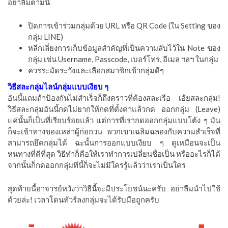
อย่าลืมตามนี้
ปิดการเข้าร่วมกลุ่มด้วย URL หรือ QR Code (ใน Setting ของ
กลุ่ม LINE)
หลีกเลี่ยงการเก็บข้อมูลสำคัญที่เป็นความลับไว้ใน Note ของ
กลุ่ม เช่น Username, Passcode, เบอร์โทร, อีเมล ฯลฯ ในกลุ่ม
ควรระมัดระวังและเลือกสมาชิกเข้ากลุ่มดีๆ
วิธีสละกลุ่มไลน์กลุ่มแบบเงียบ ๆ
อันนี้แถมถ้าป้องกันไม่สำเร็จก็ถึงคราวที่ต้องสละเรือ เอ้ยสละกลุ่ม!
วิธีสละกลุ่มอันนี้กดไม่ยากให้กดที่ตั้งค่าแล้วกด ออกกลุ่ม (Leave)
แค่นั้นก็เป็นที่เรียบร้อยแล้ว แต่การที่เรากดออกกลุ่มแบบโต้ง ๆ มัน
ก็จะเข้าทางของเหล่าผู้ก่อกวน พวกเขาเฉลิมฉลองกับความสำเร็จที่
สามารถยึดกลุ่มได้ ฉะนั้นการออกแบบเงียบ ๆ ดูเหมือนจะเป็น
หนทางที่ดีที่สุด วิธีทำก็คือให้เราทำการเปลี่ยนชื่อเป็น หรืออะไรก็ได้
จากนั้นก็กดออกกลุ่มทีนี้ก็จะไม่มีใครรู้แล้วว่าเราเป็นใคร
สุดท้ายนี้อาจารย์หวังว่าวิธีนี้จะมีประโยชน์นะครับ อย่าลืมนำไปใช้
ด้วยล่ะ! เวลาโดนทัวร์ลงกลุ่มจะได้รับมือถูกครับ