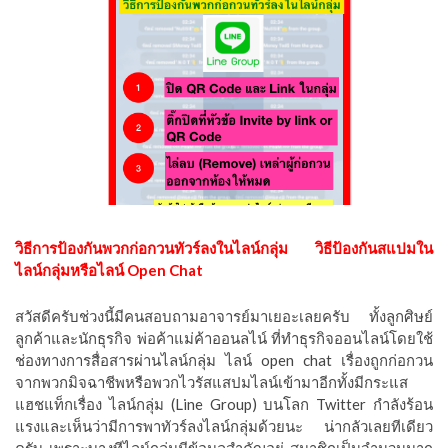
วิธีการป้องกันพวกก่อกวนทัวร์ลงในไลน์กลุ่ม วิธีป้องกันสแปมใน
ไลน์กลุ่มหรือไลน์ Open Chat
สวัสดีครับช่วงนี้มีคนสอบถามอาจารย์มาเยอะเลยครับ ทั้งลูกศิษย์
ลูกค้าและนักธุรกิจ พ่อค้าแม่ค้าออนลไน์ ที่ทำธุรกิจออนไลน์โดยใช้
ช่องทางการสื่อสารผ่านไลน์กลุ่ม ไลน์ open chat เรื่องถูกก่อกวน
จากพวกมิจฉาชีพหรือพวกไวรัสแสปมไลน์เข้ามาอีกทั้งมีกระแส
แฮชแท็กเรื่อง ไลน์กลุ่ม (Line Group) บนโลก Twitter กำลังร้อน
แรงและเห็นว่ามีการพาทัวร์ลงไลน์กลุ่มด้วยนะ น่ากลัวเลยทีเดียว
ครับ เพราะบางทีไลน์กลุ่มมีข้อมูลสำคัญอยู่ สมาชิกเป็นจำนวนมาก