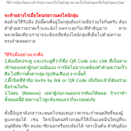
วิธีการป้องกันพวกทัวร์ก่อกวนลงในไลน์กลุ่ม สแปมในไลน์กลุ่มหรือไลน์ Open Chat
จะทำอย่างไรเมื่อโดนก่อกวนลงไลน์กลุ่ม
ต่อด้วยวิธีรับมือ อันนี้คนที่อยู่ในกลุ่มต้องร่วมมือร่วมใจกันครับ ต้อง
ทำด้วยความรวดเร็วและฉับไวเพราะทุกวินาทีสำคัญมาก หาก
พลาดนิดเดียวเราอาจจะต้องเสียห้องไลน์กลุ่มที่เต็มไปด้วยความ
ทรงจำตลอดกาล
วิธีรับมืออย่างแรกคือ
1.ต้องปิดประตู และประตูที่ว่าก็คือ QR Code และ Link ที่เป็นทาง
เข้าของเหล่าผู้ก่อกวนนั่นเอง การปิดไม่ยากแต่ต้องทำด้วยความเร็ว
คือ ไปที่การตั้งค่ากลุ่ม (รูปฟันเฟือง) จากนั้นก็
2.ติ๊กปิดที่หัวข้อ Invite by link or QR Code เมื่อปิดแล้วก็ต้องร่วม
มือร่วมใจกัน
3.ไล่ลบ (Remove) เหล่าผู้ก่อกวนออกจากห้องให้หมด ถ้าเราทำ
ทั้งหมดนี้ด้วยความไวสูง ห้องของเราก็จะปลอดภัย
ทั้งนี้ปัญหาดังกล่าวจะหมดไปขอเสนอว่าควรจะกำหนดสิทธิ์ของผู้
ดูแลกลุ่มได้ เช่น ใครเป็นคนสร้างกลุ่มก็ให้เป็นแอดมินใหญ่ที่จะ
อนุมัติสมาชิก ลบสมาชิกออกหรือลบห้องได้ ฯลฯ เป็นต้น สำคัญต้อง