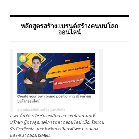
หลักสูตรสร้างแบรนด์สร้างคนบนโลก
ออนไลน์
อ.ดร.ต้นรัก ธวัชชัย สุขสีดา อาจารย์สอนและที่
ปรึกษา ผู้ทรงคุณวุฒิการตลาดออนไลน์ เมื่อเรียนจบ
รับ Certificate สถาบันพัฒนาวิสาหกิจขนาดกลาง
และขนาดย่อม ISMED