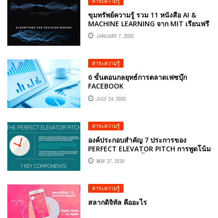
สาระความรู้
ขุมทรัพย์ความรู้ รวม 11 หนังสือ AI &
MACHINE LEARNING จาก MIT เรียนฟรี
ไม่มีค่าใช้จ่าย
JANUARY 7, 2026
สาระความรู้
6 ขั้นตอนกลยุทธ์การตลาดเฟซบุ๊ก
FACEBOOK
JULY 14, 2020
สาระความรู้
องค์ประกอบสำคัญ 7 ประการของ
PERFECT ELEVATOR PITCH การพูดโน้ม
น้าวใจในเวลาอันสั้น
MAY 17, 2018
สาระความรู้
สลากดิจิทัล คืออะไร