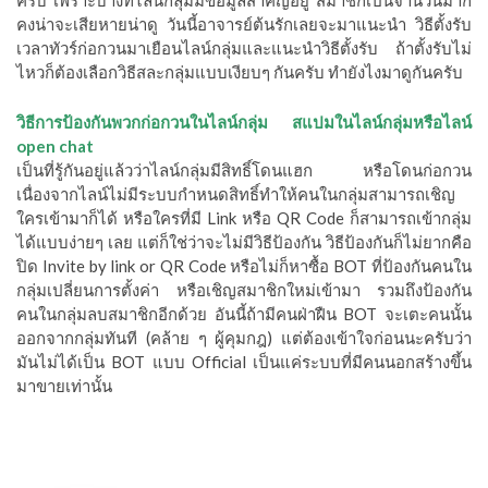
คงน่าจะเสียหายน่าดู วันนี้อาจารย์ต้นรักเลยจะมาแนะนำ วิธีตั้งรับ
เวลาทัวร์ก่อกวนมาเยือนไลน์กลุ่มและแนะนำวิธีตั้งรับ ถ้าตั้งรับไม่
ไหวก็ต้องเลือกวิธีสละกลุ่มแบบเงียบๆ กันครับ ทำยังไงมาดูกันครับ
วิธีการป้องกันพวกก่อกวนในไลน์กลุ่ม สแปมในไลน์กลุ่มหรือไลน์
open chat
เป็นที่รู้กันอยู่แล้วว่าไลน์กลุ่มมีสิทธิ์โดนแฮก หรือโดนก่อกวน
เนื่องจากไลน์ไม่มีระบบกำหนดสิทธิ์ทำให้คนในกลุ่มสามารถเชิญ
ใครเข้ามาก็ได้ หรือใครที่มี Link หรือ QR Code ก็สามารถเข้ากลุ่ม
ได้แบบง่ายๆ เลย แต่ก็ใช่ว่าจะไม่มีวิธีป้องกัน วิธีป้องกันก็ไม่ยากคือ
ปิด Invite by link or QR Code หรือไม่ก็หาซื้อ BOT ที่ป้องกันคนใน
กลุ่มเปลี่ยนการตั้งค่า หรือเชิญสมาชิกใหม่เข้ามา รวมถึงป้องกัน
คนในกลุ่มลบสมาชิกอีกด้วย อันนี้ถ้ามีคนฝ่าฝืน BOT จะเตะคนนั้น
ออกจากกลุ่มทันที (คล้าย ๆ ผู้คุมกฎ) แต่ต้องเข้าใจก่อนนะครับว่า
มันไม่ได้เป็น BOT แบบ Official เป็นแค่ระบบที่มีคนนอกสร้างขึ้น
มาขายเท่านั้น