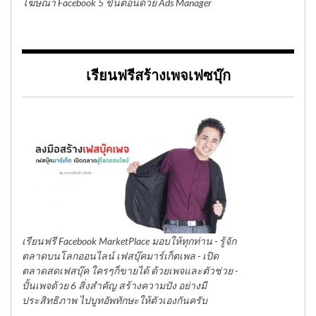
โฆษณา Facebook 5 ขั้นตอนด้วย Ads Manager
เรียนฟรีสร้างเพจเฟซบุ๊ก
เรียนฟรี Facebook MarketPlace มอบให้ทุกท่าน - รู้จัก
ตลาดบนโลกออนไลน์ เฟสบุ๊คมาร์เก็ตเพล - เปิด
ตลาดสดเฟสบุ๊ค ใครๆก็ขายได้ ด้วยเพจและตัวช่วย -
ปั้นเพจด้วย 6 สิ่งสำคัญ สร้างความปัง อย่างมี
ประสิทธิภาพ ไปบูทอัพทักษะให้ตัวเองกันครับ