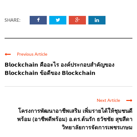
SHARE:
Previous Article
𝗕𝗹𝗼𝗰𝗸𝗰𝗵𝗮𝗶𝗻 คืออะไร องค์ประกอบสำคัญของ
𝗕𝗹𝗼𝗰𝗸𝗰𝗵𝗮𝗶𝗻 ข้อดีของ 𝗕𝗹𝗼𝗰𝗸𝗰𝗵𝗮𝗶𝗻
Next Article
โครงการพัฒนาอาชีพเสริม เพิ่มรายได้ให้ชุมชนดี
พร้อม (อาชีพดีพร้อม) อ.ดร.ต้นรัก ธวัชชัย สุขสีดา
วิทยาลัยการจัดการเพชรเกษม