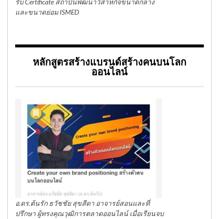
รับ Certificate สถาบันพัฒนาวิสาหกิจขนาดกลาง
และขนาดย่อม ISMED
หลักสูตรสร้างแบรนด์สร้างคนบนโลก
ออนไลน์
อ.ดร.ต้นรัก ธวัชชัย สุขสีดา อาจารย์สอนและที่
ปรึกษา ผู้ทรงคุณวุฒิการตลาดออนไลน์ เมื่อเรียนจบ