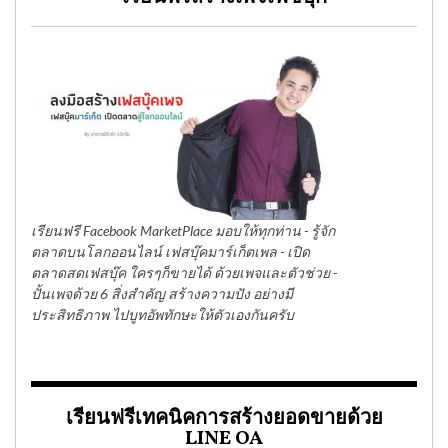
เรียนฟรี Facebook MarketPlace มอบให้ทุกท่าน - รู้จัก
ตลาดบนโลกออนไลน์ เฟสบุ๊คมาร์เก็ตเพล - เปิด
ตลาดสดเฟสบุ๊ค ใครๆก็ขายได้ ด้วยเพจและตัวช่วย -
ปั้นเพจด้วย 6 สิ่งสำคัญ สร้างความปัง อย่างมี
ประสิทธิภาพ ไปบูทอัพทักษะให้ตัวเองกันครับ
เรียนฟรีเทคนิคการสร้างยอดขายด้วย
LINE OA