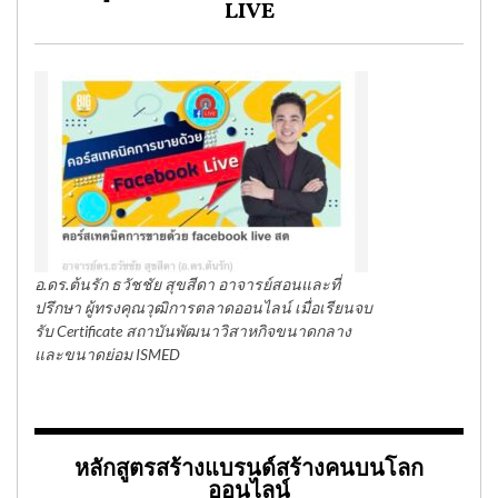
LIVE
อ.ดร.ต้นรัก ธวัชชัย สุขสีดา อาจารย์สอนและที่
ปรึกษา ผู้ทรงคุณวุฒิการตลาดออนไลน์ เมื่อเรียนจบ
รับ Certificate สถาบันพัฒนาวิสาหกิจขนาดกลาง
และขนาดย่อม ISMED
หลักสูตรสร้างแบรนด์สร้างคนบนโลก
ออนไลน์