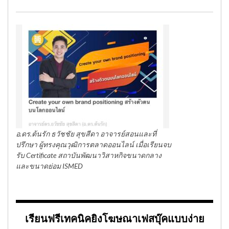
อ.ดร.ต้นรัก ธวัชชัย สุขสีดา อาจารย์สอนและที่
ปรึกษา ผู้ทรงคุณวุฒิการตลาดออนไลน์ เมื่อเรียนจบ
รับ Certificate สถาบันพัฒนาวิสาหกิจขนาดกลาง
และขนาดย่อม ISMED
เรียนฟรีเทคนิคยิงโฆษณาเฟสบุ๊คแบบง่าย