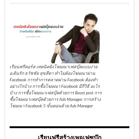
เรียนฟรีคอร์ส เทคนิคยิงโฆษณาเฟสบุ๊คแบบง่าย
อ.ต้นรัก ธวัชชัย สุขสีดา ทำไมต้องโฆษณาผ่าน
Facebook การทำการตลาดผ่าน Facebook ต้องทำ
อย่างไรบ้าง การซื้อโฆษณา Facebook มีกี่วิธี อะไร
บ้าง การซื้อโฆษณาเฟสบุ๊คด้วยการ Boost post การ
ซื้อโฆษณาเฟสบุ๊คด้วยการ Ads Manager การสร้าง
โฆษณา Facebook 5 ขั้นตอนด้วย Ads Manager
เรียนฟรีสร้างเพจเฟซบุ๊ก