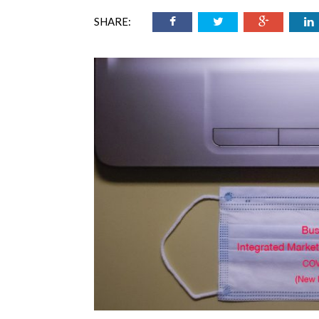
ออนไลน์
SHARE:
เชิญ
จารย์ต้นรัก ธวัช
ทศศาสตร์
ย์ต้นรัก ธวัชชัย
สตร์