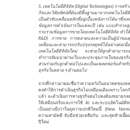
5. เทคโนโลยีดิจิทัล (Digital Technologies) กา
กิจและวิสัยทัศน์ที่ต้องมีพื้นฐานมาจากเทคโนโลยีดิ
เป็นตัวขับเคลื่อนหลักที่อยู่เบื้องหลังการได้มาซึ่งเ
ข้อมูลการดำเนินการในแต่ละปี เช่น แบบสำรวจลูกค
รวบรวมข้อมูลการขายโดยเทคโนโลยีดิจิทัล ทำให้ธ
R&D) การขาย การตลาดและความเป็นผู้นำของผู้บร
เคลื่อนและสามารถปรับปรุงกลยุทธ์ได้อย่างต่
เทคโนโลยีดิจิทัลใหม่ จะช่วยให้ลูกค้าสามารถจอ
ทำการสัมมนาผ่านเว็บและประชุมภายในของธุรกิจเอ
ส่วนร่วมกับลูกค้าต่อไปและเป็นแพลตฟอร์มสำหรั
ธุรกิจในหลาย ๆ ด้านต่อไป
จากที่กล่าวมาผมเชื่อว่าความหวังในอนาคตของห
คงทำให้การดำเนินธุรกิจไม่เหมือนเดิมเพราะโลกกำ
แล้ว จะดำเนินการทางธุรกิจต่อไปคงต้องขยายกลยุท
ให้เสมือนจริงและการใช้ AI และระบบอัตโนมัติทา
เป็นอย่างยิ่งว่าในยุความปกติใหม่นี้ (New Norm
ความสามัคคี จับมือช่วยเหลือกัน และสุดท้ายนี
ปีใหม่