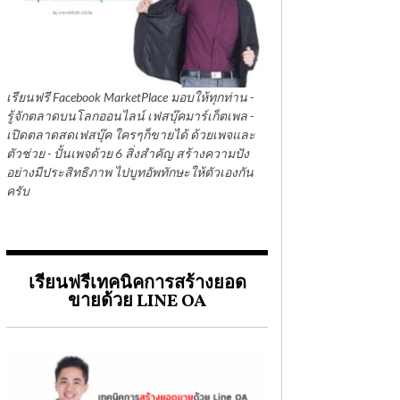
เรียนฟรี Facebook MarketPlace มอบให้ทุกท่าน -
รู้จักตลาดบนโลกออนไลน์ เฟสบุ๊คมาร์เก็ตเพล -
เปิดตลาดสดเฟสบุ๊ค ใครๆก็ขายได้ ด้วยเพจและ
ตัวช่วย - ปั้นเพจด้วย 6 สิ่งสำคัญ สร้างความปัง
อย่างมีประสิทธิภาพ ไปบูทอัพทักษะให้ตัวเองกัน
ครับ
เรียนฟรีเทคนิคการสร้างยอด
ขายด้วย LINE OA