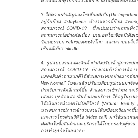
ดำเนินควบคู่ไปกับความพยายามในยุคดิจิทัลใหม่ ๆ 
3. ให้ความสำคัญของโซเชียลมีเดีย (The Importance
อยู่กับบ้าน #stayhome ทำงานจากที่บ้าน #work
สถานการณ์ COVID-19 ซึ่งแน่นอนว่าแฮชแท็กไม
สถานการณ์อย่างต่อเนื่อง บนแอพโซเชียลมีเดียเช
วัฒนธรรมการกักของคนทั่วโลก และความสนใจในโซ
เชียลมีเดีย LinkedIn
4. รูปแบบงานแสดงสินค้ากำลังปรับเข้าสู่ภาวะปก
สถานการณ์ COVID-19 ต้องยอมรับว่าการจัดงานต
แสดงสินค้าตามปกติได้ส่งผลกระทบอย่างมากต่อกา
New Normal” ไปซะแล้ว ปรับเปลี่ยนรูปแบบมาจ
สำหรับการจัดอีเวนท์ขึ้น จำลองการเข้าร่วมงานจร
เสวนา บูธจัดแสดงสินค้าและบริการ ให้อยู่ในรูป
ได้เห็นการนำเทคโนโลยีวีอาร์ (Virtural Reality
ประสบการณ์การเข้าร่วมงานให้เสมือนจริงมากขึ้น
และการโทรผ่านวีดิโอ (video call) มาใช้บนแพลตฟ
ตัดสินใจซื้อสินค้าและบริการได้โดยตรงกับผู้ขาย
การทำธุรกิจในอนาคต