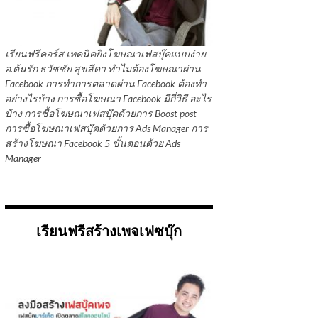
เรียนฟรีคอร์ส เทคนิคยิงโฆษณาเฟสบุ๊คแบบง่าย
อ.ต้นรัก ธวัชชัย สุขสีดา ทำไมต้องโฆษณาผ่าน
Facebook การทำการตลาดผ่าน Facebook ต้องทำ
อย่างไรบ้าง การซื้อโฆษณา Facebook มีกี่วิธี อะไร
บ้าง การซื้อโฆษณาเฟสบุ๊คด้วยการ Boost post
การซื้อโฆษณาเฟสบุ๊คด้วยการ Ads Manager การ
สร้างโฆษณา Facebook 5 ขั้นตอนด้วย Ads
Manager
เรียนฟรีสร้างเพจเฟซบุ๊ก