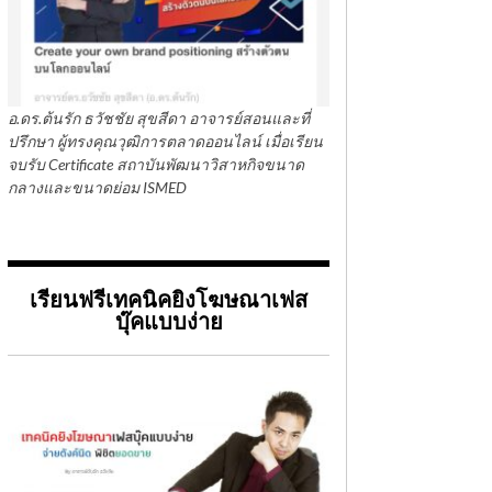
อ.ดร.ต้นรัก ธวัชชัย สุขสีดา อาจารย์สอนและที่
ปรึกษา ผู้ทรงคุณวุฒิการตลาดออนไลน์ เมื่อเรียน
จบรับ Certificate สถาบันพัฒนาวิสาหกิจขนาด
กลางและขนาดย่อม ISMED
เรียนฟรีเทคนิคยิงโฆษณาเฟส
บุ๊คแบบง่าย