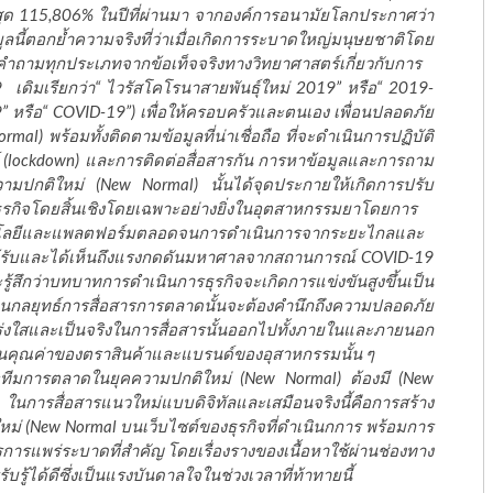
ูงสุด 115,806% ในปีที่ผ่านมา จากองค์การอนามัยโลกประกาศว่า
ูลนี้ตอกย้ำความจริงที่ว่าเมื่อเกิดการระบาดใหญ่มนุษยชาติโดย
คำถามทุกประเภทจากข้อเท็จจริงทางวิทยาศาสตร์เกี่ยวกับการ
 เดิมเรียกว่า“ ไวรัสโคโรนาสายพันธุ์ใหม่ 2019” หรือ“ 2019-
19” หรือ“ COVID-19”) เพื่อให้ครอบครัวและตนเอง เพื่อนปลอดภัย
mal) พร้อมทั้งติดตามข้อมูลที่น่าเชื่อถือ ที่จะดำเนินการปฏิบัติ
(lockdown) และการติดต่อสื่อสารกัน
การหาข้
อมูลและการถาม
มปกติใหม่ (New Normal) นั้นได้จุดประกายให้เกิดการปรับ
ธุรกิจโดยสิ้นเชิงโดยเฉพาะอย่างยิ่งในอุตสาหกรรมยาโดยการ
คโนโลยีและแพลตฟอร์มตลอดจนการดำเนินการจากระยะไกลและ
้รับและได้เห็นถึงแรงกดดันมหาศาลจากสถานการณ์ COVID-19
ะรู้สึกว่าบทบาทการดำเนินการธุรกิจจะเกิดการแข่งขันสูงขึ้นเป็น
ผนกลยุทธ์การสื่อสารการตลาดนั้นจะต้องคำนึกถึงความปลอดภัย
ร่งใสและเป็นจริงในการสื่อสารนั้นออกไปทั้งภายในและภายนอก
ับรู้ในคุณค่าของตราสินค้าและแบรนด์ของอุสาหกรรมนั้น ๆ
านะทีมการตลาดในยุคความปกติใหม่ (New Normal) ต้องมี (New
 ในการสื่อสารแนวใหม่แบบดิจิทัลและเสมือนจริงนี้คือการสร้าง
่ (New Normal บนเว็บไซต์ของธุรกิจที่ดำเนินกการ พร้อมการ
ารการแพร่ระบาดที่สำคัญ โดยเรื่องรางของเนื้อหาใช้ผ่านช่องทาง
ู้ได้ดีซึ่งเป็นแรงบันดาลใจในช่วงเวลาที่ท้าทายนี้