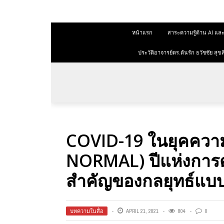
 สุขสีดา
หน้าแรก
สาระความรู้ด้าน AI 
ออนไลน์
ออนไลน์
ประวัติอาจารย์ดร.ต้นรัก ธวัชชัย ส
การตลาด
าการตลาด
ลาด
COVID-19 ในยุคควา
ุณวุฒิ
NORMAL) ปีแห่งการต
 ช่องทาง
สำคัญของกลยุทธ์แบ
 สุขสี
บทความในสื่อ
APRIL 21, 2021
804
0