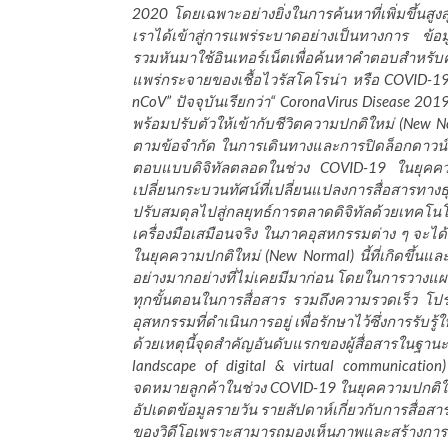
2020 โดยเฉพาะอย่างยิ่งในการค้นหาที่เพิ่มขึ้นส
เราได้เข้าสู่การแพร่ระบาดอย่างเป็นทางการ ข้อม
รวมหันมาใช้อินเทอร์เน็ตเพื่อค้นหาคำตอบสำหรับ
แพร่กระจายของเชื้อไวรัสโคโรน่า หรือ COVID-19
nCoV” ปัจจุบันเรียกว่า“ CoronaVirus Disease 20
พร้อมปรับตัวให้เข้ากับชีวิตความปกติใหม่ (New Nor
ตามข้อจำกัด ในการเดินทางและการปิดล็อกดาวน์ 
ตอบแบบดิจิทัลตลอดในช่วง COVID-19 ในยุคควา
เปลี่ยนกระบวนทัศน์ที่เปลี่ยนแปลงการสื่อสารทาง
ปรับสมดุลไปสู่กลยุทธ์การตลาดดิจิทัลด้วยเท
เครื่องมือเสมือนจริง
ในภาคอุสหกรรมต่าง ๆ จะได
ในยุคความปกติใหม่ (New Normal) นี้ที่เกิดขึ้นแล
อย่างมากอย่างที่ไม่เคยมีมาก่อน โดยในการวางแ
ทุกขั้นตอนในการสื่อสาร รวมถึงความรวดเร็ว โป
อุสหกรรมที่ดำเนินการอยู่ เพื่อรักษาไว้ซึ่งการร
ด้วยเหตุนี้จุดสำคัญอันดับแรกของผู้สื่อสารในฐ
landscape of digital & virtual communication)
จดหมายลูกค้าในช่วง COVID-19 ในยุคความปกติใหม
อัปเดตข้อมูลรายวัน รายสัปดาห์เกี่ยวกับการสื่อส
ของวิดีโอเพราะสามารถมองเห็นภาพและสร้างการรับร