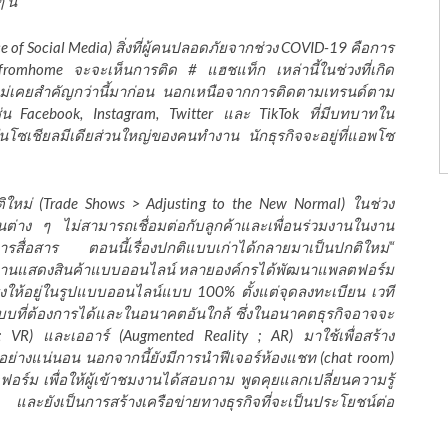
นี้
 of Social Media) สิ่งที่ผู้คนปลอดภัยจากช่วง COVID-19 คือการ
fromhome จะจะเห็นการติด # แฮชแท็ก เหล่านี้ในช่วงที่เกิด
่เคยสำคัญกว่านี้มาก่อน นอกเหนือจากการติดตามเทรนด์ตาม
่น Facebook, Instagram, Twitter และ TikTok ที่มีบทบาทใน
เชียลมีเดียส่วนใหญ่ของคนทำงาน นักธุรกิจจะอยู่ที่แอพโซ
ติใหม่ (Trade Shows > Adjusting to the New Normal) ในช่วง
่าง ๆ ไม่สามารถเชื่อมต่อกับลูกค้าและเพื่อนร่วมงานในงาน
รสื่อสาร ตอนนี้เรื่องปกติแบบเก่าได้กลายมาเป็นปกติใหม่“
ัดงานแสดงสินค้าแบบออนไลน์ หลายองค์กรได้พัฒนาแพลตฟอร์ม
ิงให้อยู่ในรูปแบบออนไลน์แบบ 100% ตั้งแต่จุดลงทะเบียน เวที
แบบที่ต้องการได้และในอนาคตอันใกล้ ซึ่งในอนาคตธุรกิจอาจจะ
 ; VR) และเออาร์ (Augmented Reality ; AR) มาใช้เพื่อสร้าง
อย่างแน่นอน นอกจากนี้ยังมีการนำฟีเจอร์ห้องแชท (chat room)
อร์ม เพื่อให้ผู้เข้าชมงานได้สอบถาม พูดคุยแลกเปลี่ยนความรู้
 และยังเป็นการสร้างเครือข่ายทางธุรกิจที่จะเป็นประโยชน์ต่อ