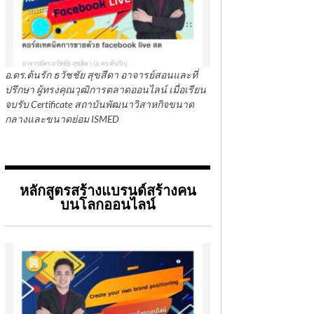
อ.ดร.ต้นรัก ธวัชชัย สุขสีดา อาจารย์สอนและที่
ปรึกษา ผู้ทรงคุณวุฒิการตลาดออนไลน์ เมื่อเรียน
จบรับ Certificate สถาบันพัฒนาวิสาหกิจขนาด
กลางและขนาดย่อม ISMED
หลักสูตรสร้างแบรนด์สร้างคน
บนโลกออนไลน์