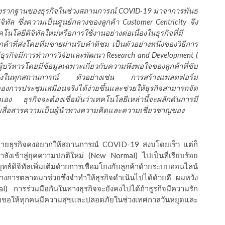
รสร้างรากฐานของธุรกิจในช่วงสถานการณ์ COVID-19 มาจาการพันธ
จิทัล ซึ่งความเป็นศูนย์กลางของลูกค้า Customer Centricity จึง
ทคโนโลยีดิจิทัลใหม่หรือการใช้งานอย่างต่อเนื่องในธุรกิจที่มี
้าที่ส่งโดยทีมขายผ่านรับคำติชม เป็นตัวอย่างหนึ่งของวิธีการ
ุรกิจมีการทำการวิจัยและพัฒนา Research and Development (
ิหารโดยมีข้อมูลเฉพาะเกี่ยวกับความพึงพอใจของลูกค้าที่ขับ
อเนื่องในทุกสถานการณ์ ตัวอย่างเช่น การสร้างแพลตฟอร์ม
งการประชุมเสมือนจริงได้ง่ายขึ้นและช่วยให้ธุรกิจสามารถจัด
ง ธุรกิจจะต้องเชื่อมั่นว่าเทคโนโลยีเหล่านี้จะผลักดันการมี
บสื่อสารความเป็นผู้นำทางความคิดและความเชี่ยวชาญของ
ลายธุรกิจคงอยากให้สถานการณ์ COVID-19 สงบโดยเร็ว แต่ก็
ลังเข้าสู่ยุคความปกติใหม่ (New Normal) ไปเป็นที่เรียบร้อย
ธ์ดิจิทัลเพิ่มเติมด้วยการเชื่อมโยงกับลูกค้าด้วยระบบออนไลน์
งการตลาดมาช่วยซึ่งจำทำให้ธุรกิจดำเนินไปได้ด้วยดี ผมหวัง
al) การร่วมมือกันในทางธุรกิจจะยังคงไปได้ถ้าธูรกิจมีความรัก
้ผมขอให้ทุกคนมีความสุขและปลอดภัยในช่วงเทศกาลวันหยุดและ