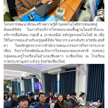
โครงการพัฒนาทักษะสร้างความรู้ด้านเทคโนโลยีสารสนเทศสู่
สังคมดิจิทัล ในภารกิจบริการโทรคมนาคมพื้นฐานโดยทั่วถึงและ
บริการเพื่อสังคม กลุ่มที่ ๑ (ภาคเหนือ) หลักสูตรเทคโนโลยี AI เพื่อ
ใช้ในการสอน สำหรับครูยุคดิจิทัล วิทยากร อ.ดร.ต้นรัก ธวัชชัย สุขสี
ดา ในหลักสูตรจากจากสำนักงานคณะกรรมการกิจการกระจาย
เสียง กิจการโทรทัศน์และกิจการโทรคมนาคมแห่งชาติ (กสทช.)
กลุ่มคณะครูโรงเรียนในอำเภอเชียงดาว จ.เชียงใหม่ ณ โรงเรียน
ราชประชานุเคราะห์ 61 จังหวัดเชียงใหม่