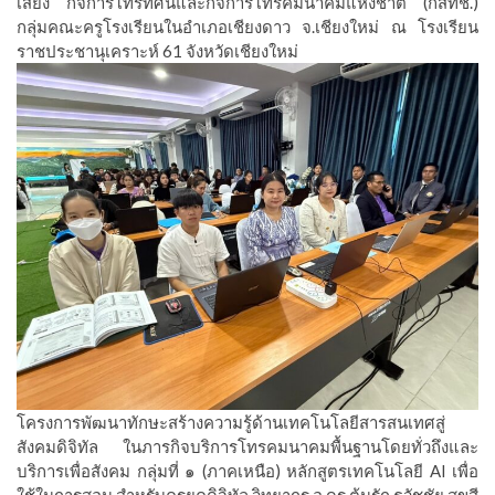
เสียง กิจการโทรทัศน์และกิจการโทรคมนาคมแห่งชาติ (กสทช.)
กลุ่มคณะครูโรงเรียนในอำเภอเชียงดาว จ.เชียงใหม่ ณ โรงเรียน
ราชประชานุเคราะห์ 61 จังหวัดเชียงใหม่
โครงการพัฒนาทักษะสร้างความรู้ด้านเทคโนโลยีสารสนเทศสู่
สังคมดิจิทัล ในภารกิจบริการโทรคมนาคมพื้นฐานโดยทั่วถึงและ
บริการเพื่อสังคม กลุ่มที่ ๑ (ภาคเหนือ) หลักสูตรเทคโนโลยี AI เพื่อ
ใช้ในการสอน สำหรับครูยุคดิจิทัล วิทยากร อ.ดร.ต้นรัก ธวัชชัย สุขสี