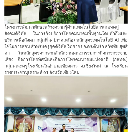
โครงการพัฒนาทักษะสร้างความรู้ด้านเทคโนโลยีสารสนเทศสู่
สังคมดิจิทัล ในภารกิจบริการโทรคมนาคมพื้นฐานโดยทั่วถึงและ
บริการเพื่อสังคม กลุ่มที่ ๑ (ภาคเหนือ) หลักสูตรเทคโนโลยี AI เพื่อ
ใช้ในการสอน สำหรับครูยุคดิจิทัล วิทยากร อ.ดร.ต้นรัก ธวัชชัย สุขสี
ดา ในหลักสูตรจากจากสำนักงานคณะกรรมการกิจการกระจาย
เสียง กิจการโทรทัศน์และกิจการโทรคมนาคมแห่งชาติ (กสทช.)
กลุ่มคณะครูโรงเรียนในอำเภอเชียงดาว จ.เชียงใหม่ ณ โรงเรียน
ราชประชานุเคราะห์ 61 จังหวัดเชียงใหม่