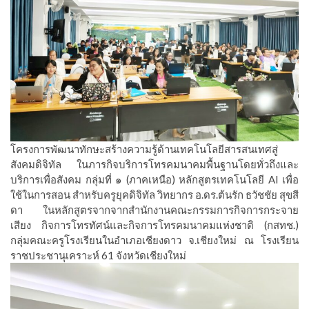
โครงการพัฒนาทักษะสร้างความรู้ด้านเทคโนโลยีสารสนเทศสู่
สังคมดิจิทัล ในภารกิจบริการโทรคมนาคมพื้นฐานโดยทั่วถึงและ
บริการเพื่อสังคม กลุ่มที่ ๑ (ภาคเหนือ) หลักสูตรเทคโนโลยี AI เพื่อ
ใช้ในการสอน สำหรับครูยุคดิจิทัล วิทยากร อ.ดร.ต้นรัก ธวัชชัย สุขสี
ดา ในหลักสูตรจากจากสำนักงานคณะกรรมการกิจการกระจาย
เสียง กิจการโทรทัศน์และกิจการโทรคมนาคมแห่งชาติ (กสทช.)
กลุ่มคณะครูโรงเรียนในอำเภอเชียงดาว จ.เชียงใหม่ ณ โรงเรียน
ราชประชานุเคราะห์ 61 จังหวัดเชียงใหม่