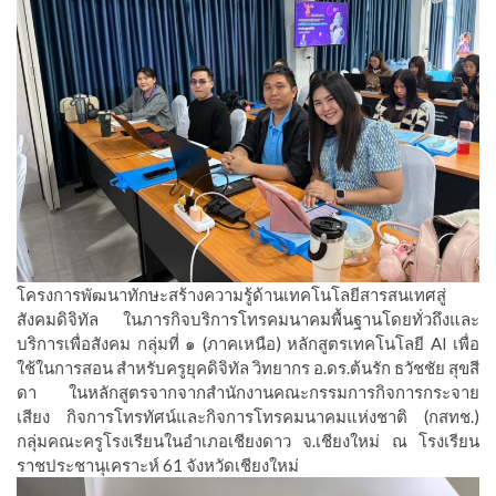
โครงการพัฒนาทักษะสร้างความรู้ด้านเทคโนโลยีสารสนเทศสู่
สังคมดิจิทัล ในภารกิจบริการโทรคมนาคมพื้นฐานโดยทั่วถึงและ
บริการเพื่อสังคม กลุ่มที่ ๑ (ภาคเหนือ) หลักสูตรเทคโนโลยี AI เพื่อ
ใช้ในการสอน สำหรับครูยุคดิจิทัล วิทยากร อ.ดร.ต้นรัก ธวัชชัย สุขสี
ดา ในหลักสูตรจากจากสำนักงานคณะกรรมการกิจการกระจาย
เสียง กิจการโทรทัศน์และกิจการโทรคมนาคมแห่งชาติ (กสทช.)
กลุ่มคณะครูโรงเรียนในอำเภอเชียงดาว จ.เชียงใหม่ ณ โรงเรียน
ราชประชานุเคราะห์ 61 จังหวัดเชียงใหม่