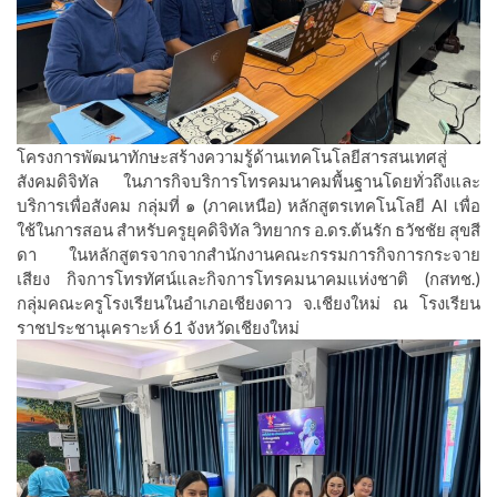
โครงการพัฒนาทักษะสร้างความรู้ด้านเทคโนโลยีสารสนเทศสู่
สังคมดิจิทัล ในภารกิจบริการโทรคมนาคมพื้นฐานโดยทั่วถึงและ
บริการเพื่อสังคม กลุ่มที่ ๑ (ภาคเหนือ) หลักสูตรเทคโนโลยี AI เพื่อ
ใช้ในการสอน สำหรับครูยุคดิจิทัล วิทยากร อ.ดร.ต้นรัก ธวัชชัย สุขสี
ดา ในหลักสูตรจากจากสำนักงานคณะกรรมการกิจการกระจาย
เสียง กิจการโทรทัศน์และกิจการโทรคมนาคมแห่งชาติ (กสทช.)
กลุ่มคณะครูโรงเรียนในอำเภอเชียงดาว จ.เชียงใหม่ ณ โรงเรียน
ราชประชานุเคราะห์ 61 จังหวัดเชียงใหม่