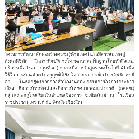
โครงการพัฒนาทักษะสร้างความรู้ด้านเทคโนโลยีสารสนเทศสู่
สังคมดิจิทัล ในภารกิจบริการโทรคมนาคมพื้นฐานโดยทั่วถึงและ
บริการเพื่อสังคม กลุ่มที่ ๑ (ภาคเหนือ) หลักสูตรเทคโนโลยี AI เพื่อ
ใช้ในการสอน สำหรับครูยุคดิจิทัล วิทยากร อ.ดร.ต้นรัก ธวัชชัย สุขสี
ดา ในหลักสูตรจากจากสำนักงานคณะกรรมการกิจการกระจาย
เสียง กิจการโทรทัศน์และกิจการโทรคมนาคมแห่งชาติ (กสทช.)
กลุ่มคณะครูโรงเรียนในอำเภอเชียงดาว จ.เชียงใหม่ ณ โรงเรียน
ราชประชานุเคราะห์ 61 จังหวัดเชียงใหม่