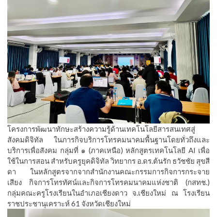
โครงการพัฒนาทักษะสร้างความรู้ด้านเทคโนโลยีสารสนเทศสู่
สังคมดิจิทัล ในภารกิจบริการโทรคมนาคมพื้นฐานโดยทั่วถึงและ
บริการเพื่อสังคม กลุ่มที่ ๑ (ภาคเหนือ) หลักสูตรเทคโนโลยี AI เพื่อ
ใช้ในการสอน สำหรับครูยุคดิจิทัล วิทยากร อ.ดร.ต้นรัก ธวัชชัย สุขสี
ดา ในหลักสูตรจากจากสำนักงานคณะกรรมการกิจการกระจาย
เสียง กิจการโทรทัศน์และกิจการโทรคมนาคมแห่งชาติ (กสทช.)
กลุ่มคณะครูโรงเรียนในอำเภอเชียงดาว จ.เชียงใหม่ ณ โรงเรียน
ราชประชานุเคราะห์ 61 จังหวัดเชียงใหม่