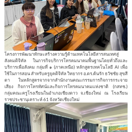
โครงการพัฒนาทักษะสร้างความรู้ด้านเทคโนโลยีสารสนเทศสู่
สังคมดิจิทัล ในภารกิจบริการโทรคมนาคมพื้นฐานโดยทั่วถึงและ
บริการเพื่อสังคม กลุ่มที่ ๑ (ภาคเหนือ) หลักสูตรเทคโนโลยี AI เพื่อ
ใช้ในการสอน สำหรับครูยุคดิจิทัล วิทยากร อ.ดร.ต้นรัก ธวัชชัย สุขสี
ดา ในหลักสูตรจากจากสำนักงานคณะกรรมการกิจการกระจาย
เสียง กิจการโทรทัศน์และกิจการโทรคมนาคมแห่งชาติ (กสทช.)
กลุ่มคณะครูโรงเรียนในอำเภอเชียงดาว จ.เชียงใหม่ ณ โรงเรียน
ราชประชานุเคราะห์ 61 จังหวัดเชียงใหม่