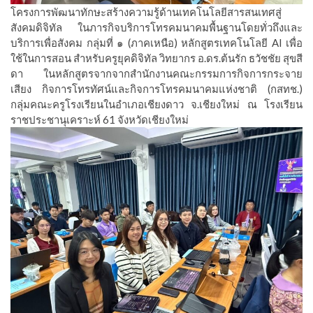
โครงการพัฒนาทักษะสร้างความรู้ด้านเทคโนโลยีสารสนเทศสู่
สังคมดิจิทัล ในภารกิจบริการโทรคมนาคมพื้นฐานโดยทั่วถึงและ
บริการเพื่อสังคม กลุ่มที่ ๑ (ภาคเหนือ) หลักสูตรเทคโนโลยี AI เพื่อ
ใช้ในการสอน สำหรับครูยุคดิจิทัล วิทยากร อ.ดร.ต้นรัก ธวัชชัย สุขสี
ดา ในหลักสูตรจากจากสำนักงานคณะกรรมการกิจการกระจาย
เสียง กิจการโทรทัศน์และกิจการโทรคมนาคมแห่งชาติ (กสทช.)
กลุ่มคณะครูโรงเรียนในอำเภอเชียงดาว จ.เชียงใหม่ ณ โรงเรียน
ราชประชานุเคราะห์ 61 จังหวัดเชียงใหม่