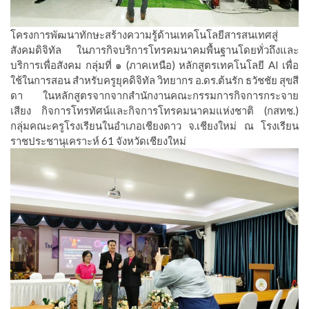
โครงการพัฒนาทักษะสร้างความรู้ด้านเทคโนโลยีสารสนเทศสู่
สังคมดิจิทัล ในภารกิจบริการโทรคมนาคมพื้นฐานโดยทั่วถึงและ
บริการเพื่อสังคม กลุ่มที่ ๑ (ภาคเหนือ) หลักสูตรเทคโนโลยี AI เพื่อ
ใช้ในการสอน สำหรับครูยุคดิจิทัล วิทยากร อ.ดร.ต้นรัก ธวัชชัย สุขสี
ดา ในหลักสูตรจากจากสำนักงานคณะกรรมการกิจการกระจาย
เสียง กิจการโทรทัศน์และกิจการโทรคมนาคมแห่งชาติ (กสทช.)
กลุ่มคณะครูโรงเรียนในอำเภอเชียงดาว จ.เชียงใหม่ ณ โรงเรียน
ราชประชานุเคราะห์ 61 จังหวัดเชียงใหม่