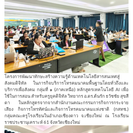
โครงการพัฒนาทักษะสร้างความรู้ด้านเทคโนโลยีสารสนเทศสู่
สังคมดิจิทัล ในภารกิจบริการโทรคมนาคมพื้นฐานโดยทั่วถึงและ
บริการเพื่อสังคม กลุ่มที่ ๑ (ภาคเหนือ) หลักสูตรเทคโนโลยี AI เพื่อ
ใช้ในการสอน สำหรับครูยุคดิจิทัล วิทยากร อ.ดร.ต้นรัก ธวัชชัย สุขสี
ดา ในหลักสูตรจากจากสำนักงานคณะกรรมการกิจการกระจาย
เสียง กิจการโทรทัศน์และกิจการโทรคมนาคมแห่งชาติ (กสทช.)
กลุ่มคณะครูโรงเรียนในอำเภอเชียงดาว จ.เชียงใหม่ ณ โรงเรียน
ราชประชานุเคราะห์ 61 จังหวัดเชียงใหม่