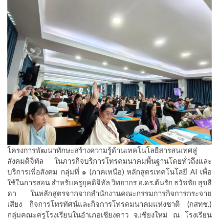
โครงการพัฒนาทักษะสร้างความรู้ด้านเทคโนโลยีสารสนเทศสู่
สังคมดิจิทัล ในภารกิจบริการโทรคมนาคมพื้นฐานโดยทั่วถึงและ
บริการเพื่อสังคม กลุ่มที่ ๑ (ภาคเหนือ) หลักสูตรเทคโนโลยี AI เพื่อ
ใช้ในการสอน สำหรับครูยุคดิจิทัล วิทยากร อ.ดร.ต้นรัก ธวัชชัย สุขสี
ดา ในหลักสูตรจากจากสำนักงานคณะกรรมการกิจการกระจาย
เสียง กิจการโทรทัศน์และกิจการโทรคมนาคมแห่งชาติ (กสทช.)
กลุ่มคณะครูโรงเรียนในอำเภอเชียงดาว จ.เชียงใหม่ ณ โรงเรียน