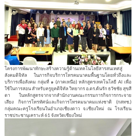
โครงการพัฒนาทักษะสร้างความรู้ด้านเทคโนโลยีสารสนเทศสู่
สังคมดิจิทัล ในภารกิจบริการโทรคมนาคมพื้นฐานโดยทั่วถึงและ
บริการเพื่อสังคม กลุ่มที่ ๑ (ภาคเหนือ) หลักสูตรเทคโนโลยี AI เพื่อ
ใช้ในการสอน สำหรับครูยุคดิจิทัล วิทยากร อ.ดร.ต้นรัก ธวัชชัย สุขสี
ดา ในหลักสูตรจากจากสำนักงานคณะกรรมการกิจการกระจาย
เสียง กิจการโทรทัศน์และกิจการโทรคมนาคมแห่งชาติ (กสทช.)
กลุ่มคณะครูโรงเรียนในอำเภอเชียงดาว จ.เชียงใหม่ ณ โรงเรียน
ราชประชานุเคราะห์ 61 จังหวัดเชียงใหม่