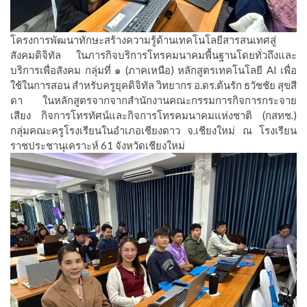
โครงการพัฒนาทักษะสร้างความรู้ด้านเทคโนโลยีสารสนเทศสู่
สังคมดิจิทัล ในภารกิจบริการโทรคมนาคมพื้นฐานโดยทั่วถึงและ
บริการเพื่อสังคม กลุ่มที่ ๑ (ภาคเหนือ) หลักสูตรเทคโนโลยี AI เพื่อ
ใช้ในการสอน สำหรับครูยุคดิจิทัล วิทยากร อ.ดร.ต้นรัก ธวัชชัย สุขสี
ดา ในหลักสูตรจากจากสำนักงานคณะกรรมการกิจการกระจาย
เสียง กิจการโทรทัศน์และกิจการโทรคมนาคมแห่งชาติ (กสทช.)
กลุ่มคณะครูโรงเรียนในอำเภอเชียงดาว จ.เชียงใหม่ ณ โรงเรียน
ราชประชานุเคราะห์ 61 จังหวัดเชียงใหม่