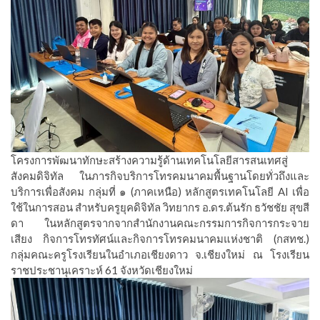
โครงการพัฒนาทักษะสร้างความรู้ด้านเทคโนโลยีสารสนเทศสู่
สังคมดิจิทัล ในภารกิจบริการโทรคมนาคมพื้นฐานโดยทั่วถึงและ
บริการเพื่อสังคม กลุ่มที่ ๑ (ภาคเหนือ) หลักสูตรเทคโนโลยี AI เพื่อ
ใช้ในการสอน สำหรับครูยุคดิจิทัล วิทยากร อ.ดร.ต้นรัก ธวัชชัย สุขสี
ดา ในหลักสูตรจากจากสำนักงานคณะกรรมการกิจการกระจาย
เสียง กิจการโทรทัศน์และกิจการโทรคมนาคมแห่งชาติ (กสทช.)
กลุ่มคณะครูโรงเรียนในอำเภอเชียงดาว จ.เชียงใหม่ ณ โรงเรียน
ราชประชานุเคราะห์ 61 จังหวัดเชียงใหม่