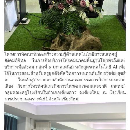
โครงการพัฒนาทักษะสร้างความรู้ด้านเทคโนโลยีสารสนเทศสู่
สังคมดิจิทัล ในภารกิจบริการโทรคมนาคมพื้นฐานโดยทั่วถึงและ
บริการเพื่อสังคม กลุ่มที่ ๑ (ภาคเหนือ) หลักสูตรเทคโนโลยี AI เพื่อ
ใช้ในการสอน สำหรับครูยุคดิจิทัล วิทยากร อ.ดร.ต้นรัก ธวัชชัย สุขสี
ดา ในหลักสูตรจากจากสำนักงานคณะกรรมการกิจการกระจาย
เสียง กิจการโทรทัศน์และกิจการโทรคมนาคมแห่งชาติ (กสทช.)
กลุ่มคณะครูโรงเรียนในอำเภอเชียงดาว จ.เชียงใหม่ ณ โรงเรียน
ราชประชานุเคราะห์ 61 จังหวัดเชียงใหม่