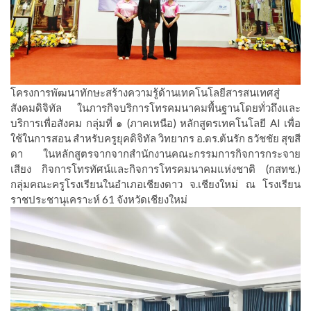
โครงการพัฒนาทักษะสร้างความรู้ด้านเทคโนโลยีสารสนเทศสู่
สังคมดิจิทัล ในภารกิจบริการโทรคมนาคมพื้นฐานโดยทั่วถึงและ
บริการเพื่อสังคม กลุ่มที่ ๑ (ภาคเหนือ) หลักสูตรเทคโนโลยี AI เพื่อ
ใช้ในการสอน สำหรับครูยุคดิจิทัล วิทยากร อ.ดร.ต้นรัก ธวัชชัย สุขสี
ดา ในหลักสูตรจากจากสำนักงานคณะกรรมการกิจการกระจาย
เสียง กิจการโทรทัศน์และกิจการโทรคมนาคมแห่งชาติ (กสทช.)
กลุ่มคณะครูโรงเรียนในอำเภอเชียงดาว จ.เชียงใหม่ ณ โรงเรียน
ราชประชานุเคราะห์ 61 จังหวัดเชียงใหม่