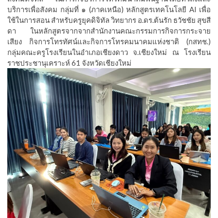
บริการเพื่อสังคม กลุ่มที่ ๑ (ภาคเหนือ) หลักสูตรเทคโนโลยี AI เพื่อ
ใช้ในการสอน สำหรับครูยุคดิจิทัล วิทยากร อ.ดร.ต้นรัก ธวัชชัย สุขสี
ดา ในหลักสูตรจากจากสำนักงานคณะกรรมการกิจการกระจาย
เสียง กิจการโทรทัศน์และกิจการโทรคมนาคมแห่งชาติ (กสทช.)
กลุ่มคณะครูโรงเรียนในอำเภอเชียงดาว จ.เชียงใหม่ ณ โรงเรียน
ราชประชานุเคราะห์ 61 จังหวัดเชียงใหม่