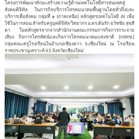
โครงการพัฒนาทักษะสร้างความรู้ด้านเทคโนโลยีสารสนเทศสู่
สังคมดิจิทัล ในภารกิจบริการโทรคมนาคมพื้นฐานโดยทั่วถึงและ
บริการเพื่อสังคม กลุ่มที่ ๑ (ภาคเหนือ) หลักสูตรเทคโนโลยี AI เพื่อ
ใช้ในการสอน สำหรับครูยุคดิจิทัล วิทยากร อ.ดร.ต้นรัก ธวัชชัย สุขสี
ดา ในหลักสูตรจากจากสำนักงานคณะกรรมการกิจการกระจาย
เสียง กิจการโทรทัศน์และกิจการโทรคมนาคมแห่งชาติ (กสทช.)
กลุ่มคณะครูโรงเรียนในอำเภอเชียงดาว จ.เชียงใหม่ ณ โรงเรียน
ราชประชานุเคราะห์ 61 จังหวัดเชียงใหม่