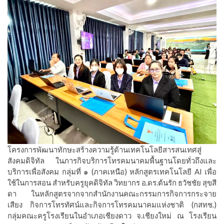
โครงการพัฒนาทักษะสร้างความรู้ด้านเทคโนโลยีสารสนเทศสู่
สังคมดิจิทัล ในภารกิจบริการโทรคมนาคมพื้นฐานโดยทั่วถึงและ
บริการเพื่อสังคม กลุ่มที่ ๑ (ภาคเหนือ) หลักสูตรเทคโนโลยี AI เพื่อ
ใช้ในการสอน สำหรับครูยุคดิจิทัล วิทยากร อ.ดร.ต้นรัก ธวัชชัย สุขสี
ดา ในหลักสูตรจากจากสำนักงานคณะกรรมการกิจการกระจาย
เสียง กิจการโทรทัศน์และกิจการโทรคมนาคมแห่งชาติ (กสทช.)
กลุ่มคณะครูโรงเรียนในอำเภอเชียงดาว จ.เชียงใหม่ ณ โรงเรียน