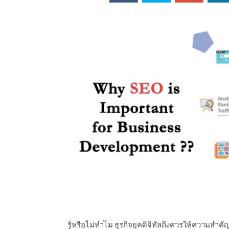
ออนไลน์
เชิญ
จารย์ต้นรัก ธวัช
ทศศาสตร์
ย์ต้นรัก ธวัชชัย
สตร์
รู้หรือไม่ทำไม ธุรกิจยุคดิจิทัลถึงควรให้ความสำ