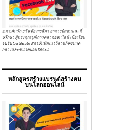
อ.ดร.ต้นรัก ธวัชชัย สุขสีดา อาจารย์สอนและที่
ปรึกษา ผู้ทรงคุณวุฒิการตลาดออนไลน์ เมื่อเรียน
จบรับ Certificate สถาบันพัฒนาวิสาหกิจขนาด
กลางและขนาดย่อม ISMED
หลักสูตรสร้างแบรนด์สร้างคน
บนโลกออนไลน์