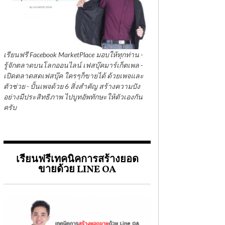
เรียนฟรี Facebook MarketPlace มอบให้ทุกท่าน -
รู้จักตลาดบนโลกออนไลน์ เฟสบุ๊คมาร์เก็ตเพล -
เปิดตลาดสดเฟสบุ๊ค ใครๆก็ขายได้ ด้วยเพจและ
ตัวช่วย - ปั้นเพจด้วย 6 สิ่งสำคัญ สร้างความปัง
อย่างมีประสิทธิภาพ ไปบูทอัพทักษะให้ตัวเองกัน
ครับ
เรียนฟรีเทคนิคการสร้างยอด
ขายด้วย LINE OA