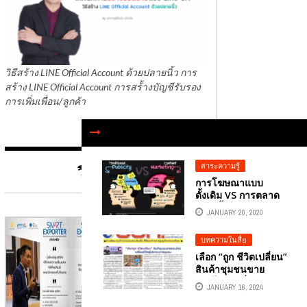
วิธีสร้าง LINE Official Account ด้วยปลายนิ้ว การ
สร้าง LINE Official Account การสร้้างบัญชีรับรอง
การเพิ่มเพื่อน/ลูกค้า
สาระความรู้
วิทยาการ
การโฆษณาแบบ
ดั้งเดิม VS การตลาด
ด้านเนื้อหา
JANUARY 20, 2020
บทความในสื่อ
เลือก “ถูก ชีวิตเปลี่ยน”
สินค้าชุมชนขาย
ออนไลน์เปลี่ยนชีวิตผู้
JANUARY 16, 2024
ประกอบการชุมชน