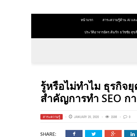
 สุขสีดา
หน้าแรก
สาระความรู้ด้าน AI 
ออนไลน์
ออนไลน์
ประวัติอาจารย์ดร.ต้นรัก ธวัชชัย ส
การตลาด
าการตลาด
ลาด
รู้หรือไม่ทำไม ธุรกิจ
ุณวุฒิ
สำคัญการทำ SEO กา
 ช่องทาง
สาระความรู้
JANUARY 20, 2020
1598
0
 สุขสี
SHARE: