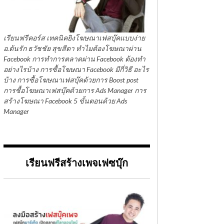
เรียนฟรีคอร์ส เทคนิคยิงโฆษณาเฟสบุ๊คแบบง่าย
อ.ต้นรัก ธวัชชัย สุขสีดา ทำไมต้องโฆษณาผ่าน
Facebook การทำการตลาดผ่าน Facebook ต้องทำ
อย่างไรบ้าง การซื้อโฆษณา Facebook มีกี่วิธี อะไร
บ้าง การซื้อโฆษณาเฟสบุ๊คด้วยการ Boost post
การซื้อโฆษณาเฟสบุ๊คด้วยการ Ads Manager การ
สร้างโฆษณา Facebook 5 ขั้นตอนด้วย Ads
Manager
เรียนฟรีสร้างเพจเฟซบุ๊ก