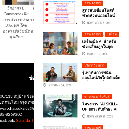
สาระความรู้
วิทยากร E-
E- Commerce
การขาย E-
สูตรลับเขียนโพสต์
Commerce เพื่อ
เพื่อการค้า
Commerce เพื่อ
พาดหัวบนออนไลน์
การค้าระหว่าง
ระหว่างประเทศ
การค้าระหว่าง
หยุดนิ้วลูกค้า
NOVEMBER 8, 2021
ประเทศ โดย
โดย อาจารย์
ประเทศ
อาจารย์ธวัชชัย
ธวัชชัย สุขสีดา
สาระความรู้
,
ไฮไลท์
สุขสีดา
เครื่องมือ AI สำหรับ
ช่วยเลี้ยงลูกในยุค
ดิจิทัล
MARCH 19, 2026
บริการวิชาการ
รู้เท่าทันการพนัน
ออนไลน์ภัยใกล้ตัวเด็ก
ช่องทางติดต่อ
ยุคโซเชียล ใน
OCTOBER 14, 2024
รายการ เสพ สื่อ สติ
ทางทางสถานีวิทยุ
00/118 หมู่บ้านชัยพฤกษ์ ซอยออเงิน แขวงออเงิน
ข่าวประชาสัมพันธ์
โทรทัศน์แห่ง
ขตสายไหม กรุงเทพมหานคร 10220
ประเทศไทย (NBT)
โครงการ “AI SKILL-
awatchai.suksida@gmail.com
2HD สัมภาษณ์
UP ยกระดับทักษะ AI
พล.ต.ต.ศิริวัฒน์ ดีพอ
สร้างความพร้อม
85-8269302
NOVEMBER 25, 2025
รองโฆษกสำนักงาน
หน่วยบัญชาการทหาร
acebook:
Suksida Tonrak Tawatchai
ตำรวจแห่งชาติ
พัฒนาในยุคดิจิทัล”
สาระความรู้