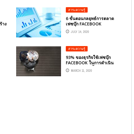
สาระความรู้
6 ขั้นตอนกลยุทธ์การตลาด
ร้าง
เฟซบุ๊ก FACEBOOK
JULY 14, 2020
สาระความรู้
93% ของธุรกิจใช้เฟซบุ๊ก
FACEBOOK ในการดำเนิน
การทางธุรกิจ ทั้งการ
MARCH 11, 2020
ประชาสัมพันธ์ ช่องทางการ
ขาย ที่ทำให้ผู้ซื้อผู้ขายมาเจอ
กัน ซึ่งใช้นำหน้า TWITTER
ที่ 79%