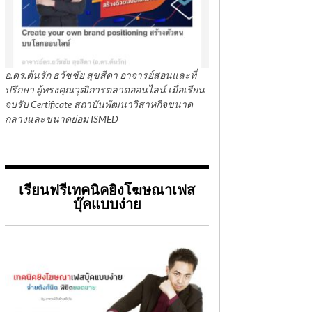
อ.ดร.ต้นรัก ธวัชชัย สุขสีดา อาจารย์สอนและที่
ปรึกษา ผู้ทรงคุณวุฒิการตลาดออนไลน์ เมื่อเรียน
จบรับ Certificate สถาบันพัฒนาวิสาหกิจขนาด
กลางและขนาดย่อม ISMED
เรียนฟรีเทคนิคยิงโฆษณาเฟส
บุ๊คแบบง่าย