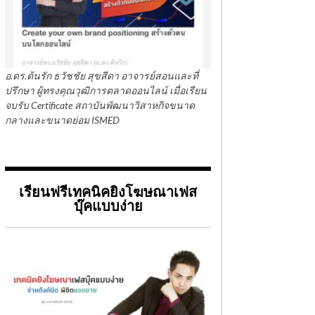
อ.ดร.ต้นรัก ธวัชชัย สุขสีดา อาจารย์สอนและที่
ปรึกษา ผู้ทรงคุณวุฒิการตลาดออนไลน์ เมื่อเรียน
จบรับ Certificate สถาบันพัฒนาวิสาหกิจขนาด
กลางและขนาดย่อม ISMED
เรียนฟรีเทคนิคยิงโฆษณาเฟส
บุ๊คแบบง่าย