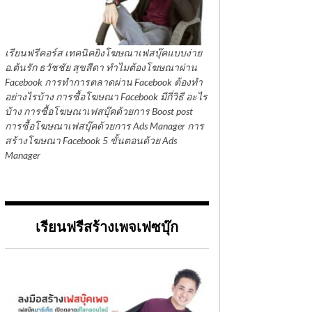
เรียนฟรีคอร์ส เทคนิคยิงโฆษณาเฟสบุ๊คแบบง่าย
อ.ต้นรัก ธวัชชัย สุขสีดา ทำไมต้องโฆษณาผ่าน
Facebook การทำการตลาดผ่าน Facebook ต้องทำ
อย่างไรบ้าง การซื้อโฆษณา Facebook มีกี่วิธี อะไร
บ้าง การซื้อโฆษณาเฟสบุ๊คด้วยการ Boost post
การซื้อโฆษณาเฟสบุ๊คด้วยการ Ads Manager การ
สร้างโฆษณา Facebook 5 ขั้นตอนด้วย Ads
Manager
เรียนฟรีสร้างเพจเฟซบุ๊ก