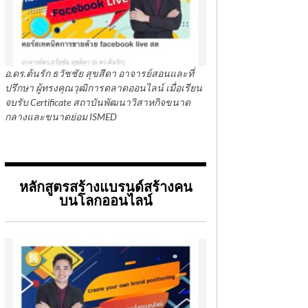
อ.ดร.ต้นรัก ธวัชชัย สุขสีดา อาจารย์สอนและที่
ปรึกษา ผู้ทรงคุณวุฒิการตลาดออนไลน์ เมื่อเรียน
จบรับ Certificate สถาบันพัฒนาวิสาหกิจขนาด
กลางและขนาดย่อม ISMED
หลักสูตรสร้างแบรนด์สร้างคน
บนโลกออนไลน์