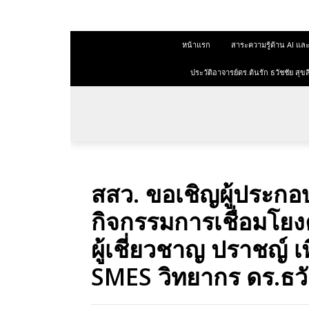
 สุขสีดา
หน้าแรก
สาระความรู้ด้าน AI 
ออนไลน์
ออนไลน์
ประวัติอาจารย์ดร.ต้นรัก ธวัชชัย ส
การตลาด
าการตลาด
ลาด
สสว. ขอเชิญผู้ประกอ
ุณวุฒิ
กิจกรรมการเชื่อมโ
 ช่องทาง
ผู้เชี่ยวชาญ ปราชญ์ เ
SMES วิทยากร ดร.ธวัช
 สุขสี