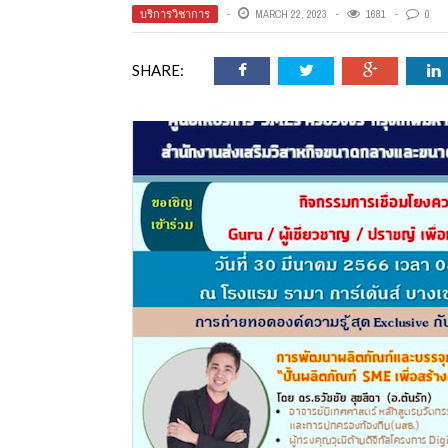
ออนไลน์
บริการวิชาการ
MARCH 22, 2023
1681
0
SHARE:
เชิญ
จารย์ต้นรัก ธวัช
ทศศาสตร์
ย์ต้นรัก ธวัชชัย
สตร์