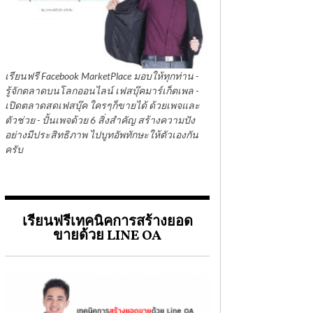
เรียนฟรี Facebook MarketPlace มอบให้ทุกท่าน -
รู้จักตลาดบนโลกออนไลน์ เฟสบุ๊คมาร์เก็ตเพล -
เปิดตลาดสดเฟสบุ๊ค ใครๆก็ขายได้ ด้วยเพจและ
ตัวช่วย - ปั้นเพจด้วย 6 สิ่งสำคัญ สร้างความปัง
อย่างมีประสิทธิภาพ ไปบูทอัพทักษะให้ตัวเองกัน
ครับ
เรียนฟรีเทคนิคการสร้างยอด
ขายด้วย LINE OA