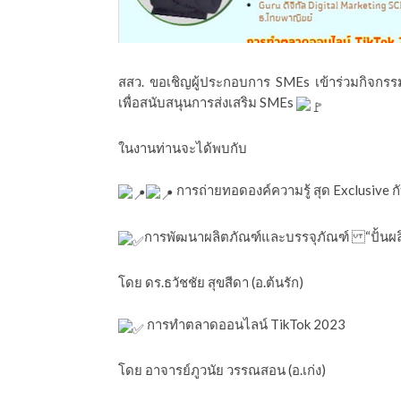
ีดา (อ.ดร.ต้นรัก)
สสว. ขอเชิญผู้ประกอบการ SMEs เข้าร่วมกิจกรร
เพื่อสนับสนุนการส่งเสริม SMEs
ในงานท่านจะได้พบกับ
การถ่ายทอดองค์ความรู้ สุด Exclusive
การพัฒนาผลิตภัณฑ์และบรรจุภัณฑ์ “ปั้นผลิ
โดย ดร.ธวัชชัย สุขสีดา (อ.ต้นรัก)
การทำตลาดออนไลน์ TikTok 2023
โดย อาจารย์ภูวนัย วรรณสอน (อ.เก่ง)