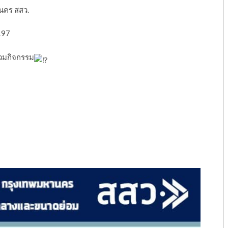
นคร สสว.
197
วมกิจกรรม