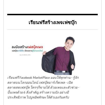
เรียนฟรีสร้างเพจเฟซบุ๊ก
เรียนฟรี Facebook MarketPlace มอบให้ทุกท่าน - รู้จัก
ตลาดบนโลกออนไลน์ เฟสบุ๊คมาร์เก็ตเพล - เปิด
ตลาดสดเฟสบุ๊ค ใครๆก็ขายได้ ด้วยเพจและตัวช่วย -
ปั้นเพจด้วย 6 สิ่งสำคัญ สร้างความปัง อย่างมี
ประสิทธิภาพ ไปบูทอัพทักษะให้ตัวเองกันครับ