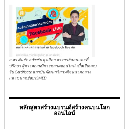
อ.ดร.ต้นรัก ธวัชชัย สุขสีดา อาจารย์สอนและที่
ปรึกษา ผู้ทรงคุณวุฒิการตลาดออนไลน์ เมื่อเรียนจบ
รับ Certificate สถาบันพัฒนาวิสาหกิจขนาดกลาง
และขนาดย่อม ISMED
หลักสูตรสร้างแบรนด์สร้างคนบนโลก
ออนไลน์