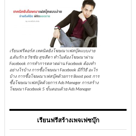
เรียนฟรีคอร์ส เทคนิคยิงโฆษณาเฟสบุ๊คแบบง่าย
อ.ต้นรัก ธวัชชัย สุขสีดา ทำไมต้องโฆษณาผ่าน
Facebook การทำการตลาดผ่าน Facebook ต้องทำ
อย่างไรบ้าง การซื้อโฆษณา Facebook มีกี่วิธี อะไร
บ้าง การซื้อโฆษณาเฟสบุ๊คด้วยการ Boost post การ
ซื้อโฆษณาเฟสบุ๊คด้วยการ Ads Manager การสร้าง
โฆษณา Facebook 5 ขั้นตอนด้วย Ads Manager
เรียนฟรีสร้างเพจเฟซบุ๊ก