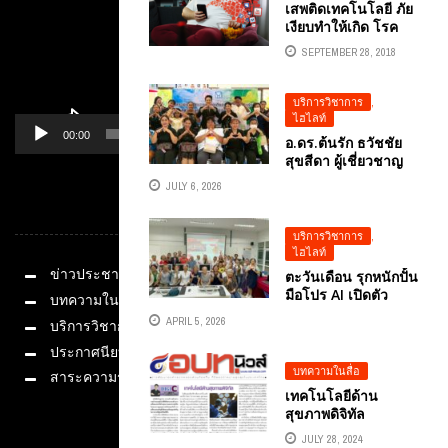
เสพติดเทคโนโลยี ภัย
เงียบทำให้เกิด โรค
อ้วนในยุคดิจิทัล
SEPTEMBER 28, 2018
บริการวิชาการ
,
ไฮไลท์
00:00
01:14
อ.ดร.ต้นรัก ธวัชชัย
สุขสีดา ผู้เชี่ยวชาญ
ด้านเทคโนโลยีดิจิทัล
JULY 6, 2026
และ AI ร่วมยกระดับ
หมวดหมู่
ชุมชน บรรยาย “สร้าง
สื่อสินค้าด้วย AI ขาย
บริการวิชาการ
,
ออนไลน์ผ่าน
ไฮไลท์
TIKTOK SHOP” ให้
ข่าวประชาสัมพันธ์
ตะวันเดือน รุกหนักปั้น
กับ การเคหะแห่งชาติ
มือโปร AI เปิดตัว
บทความในสื่อ
หลักสูตร “AI
APRIL 5, 2026
บริการวิชาการ
MASTER CLASS รุ่นที่
1” จัดอบรมให้ความรู้
ประกาศนียบัตร
แก่สมาชิกตะวันเดือน
บทความในสื่อ
สาระความรู้
แบบจับมือทำ “ใช้ AI
เทคโนโลยีด้าน
ยกระดับ SOFT
สุขภาพดิจิทัล
POWER ...
บทความหนังสือพิมพ์
JULY 28, 2024
ช่องทางติดต่อ