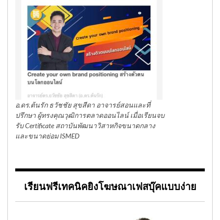
อ.ดร.ต้นรัก ธวัชชัย สุขสีดา อาจารย์สอนและที่
ปรึกษา ผู้ทรงคุณวุฒิการตลาดออนไลน์ เมื่อเรียนจบ
รับ Certificate สถาบันพัฒนาวิสาหกิจขนาดกลาง
และขนาดย่อม ISMED
เรียนฟรีเทคนิคยิงโฆษณาเฟสบุ๊คแบบง่าย