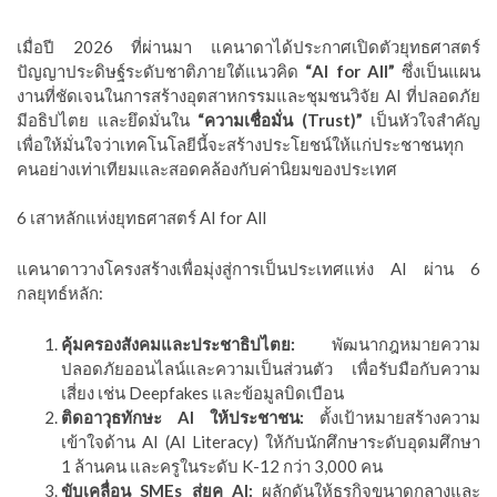
เมื่อปี 2026 ที่ผ่านมา แคนาดาได้ประกาศเปิดตัวยุทธศาสตร์
ปัญญาประดิษฐ์ระดับชาติภายใต้แนวคิด
“AI for All”
ซึ่งเป็นแผน
งานที่ชัดเจนในการสร้างอุตสาหกรรมและชุมชนวิจัย AI ที่ปลอดภัย
มีอธิปไตย และยึดมั่นใน
“ความเชื่อมั่น (Trust)”
เป็นหัวใจสำคัญ
เพื่อให้มั่นใจว่าเทคโนโลยีนี้จะสร้างประโยชน์ให้แก่ประชาชนทุก
คนอย่างเท่าเทียมและสอดคล้องกับค่านิยมของประเทศ
6 เสาหลักแห่งยุทธศาสตร์ AI for All
แคนาดาวางโครงสร้างเพื่อมุ่งสู่การเป็นประเทศแห่ง AI ผ่าน 6
กลยุทธ์หลัก:
คุ้มครองสังคมและประชาธิปไตย:
พัฒนากฎหมายความ
ปลอดภัยออนไลน์และความเป็นส่วนตัว เพื่อรับมือกับความ
เสี่ยง เช่น Deepfakes และข้อมูลบิดเบือน
ติดอาวุธทักษะ AI ให้ประชาชน:
ตั้งเป้าหมายสร้างความ
เข้าใจด้าน AI (AI Literacy) ให้กับนักศึกษาระดับอุดมศึกษา
1 ล้านคน และครูในระดับ K-12 กว่า 3,000 คน
ขับเคลื่อน SMEs สู่ยุค AI:
ผลักดันให้ธุรกิจขนาดกลางและ