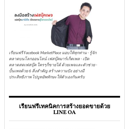
เรียนฟรี Facebook MarketPlace มอบให้ทุกท่าน - รู้จัก
ตลาดบนโลกออนไลน์ เฟสบุ๊คมาร์เก็ตเพล - เปิด
ตลาดสดเฟสบุ๊ค ใครๆก็ขายได้ ด้วยเพจและตัวช่วย -
ปั้นเพจด้วย 6 สิ่งสำคัญ สร้างความปัง อย่างมี
ประสิทธิภาพ ไปบูทอัพทักษะให้ตัวเองกันครับ
เรียนฟรีเทคนิคการสร้างยอดขายด้วย
LINE OA