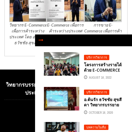
วิทยากร E- Commerce
E- Commerce เพื่อการ
การขาย E-
เพื่อการค้าระหว่าง
ค้าระหว่างประเทศ
Commerce เพื่อการค้า
ประเทศ โดย อาจารย์
โดย อาจารย์ธวัชชัย
ระหว่างประเทศ
ธวัชชัย สุขสีดา
สุขสีดา
บริการวิชาการ
โครงการสร้างรายได้
ด้วย E-COMMERCE
หัวข้อ แนะเครื่องวิเศษ
AUGUST 16, 2022
สร้างการตลาด
วิทยากรบรรยาย E-COMMERCE เพื่อการค้าระหว่าง
ออนไลน์รับเงินล้าน
อ.ดร.ต้นรัก ธวัชชัย
ประเทศ อ.ดร.ต้นรัก ธวัชชัย สุขสีดา
บริการวิชาการ
สุขสีดา
อ.ต้นรัก ธวัชชัย สุขสี
ดา วิทยากรบรรยาย
FACEBOOK ADS มือ
Video
OCTOBER 16, 2020
ใหม่พลาดไม่ได้
Player
บทความในสื่อ