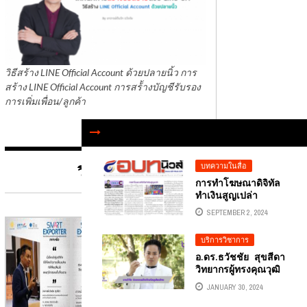
วิธีสร้าง LINE Official Account ด้วยปลายนิ้ว การ
สร้าง LINE Official Account การสร้้างบัญชีรับรอง
การเพิ่มเพื่อน/ลูกค้า
บทความในสื่อ
วิทยาการ
การทำโฆษณาดิจิทัล
ทำเงินสูญเปล่า
SEPTEMBER 2, 2024
บริการวิชาการ
อ.ดร.ธวัชชัย สุขสีดา
วิทยากรผู้ทรงคุณวุฒิ
การตลาดดิจิทัลและ
JANUARY 30, 2024
นักเขียนคอลัมนิสต์
หนังสือพิมพ์ อปท.นิวส์