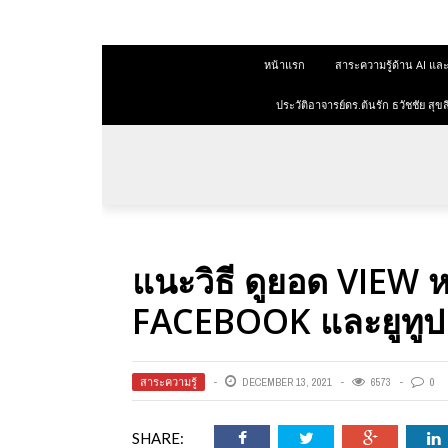
 สุขสีดา
หน้าแรก
สาระความรู้ด้าน AI 
ออนไลน์
ออนไลน์
ประวัติอาจารย์ดร.ต้นรัก ธวัชชัย ส
การตลาด
าการตลาด
ลาด
แนะวิธี ดูยอด VIEW 
ุณวุฒิ
FACEBOOK และยูทู
 ช่องทาง
สาระความรู้
DECEMBER 13, 2021
6573
0
 สุขสี
SHARE: