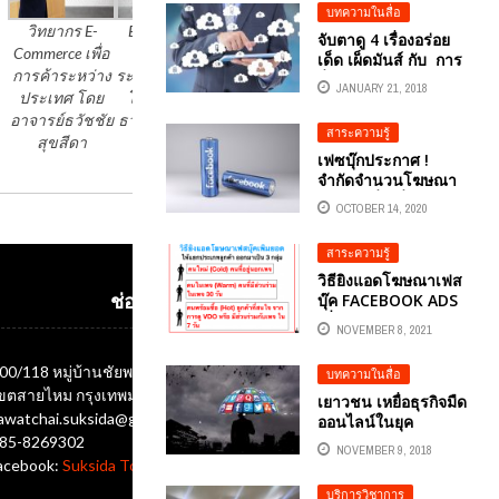
บทความในสื่อ
แบ่งปันงานให้การ
วิทยากร E-
E- Commerce
การขาย E-
สัมภาษณ์ งานวิจัย
จับตาดู 4 เรื่องอร่อย
Commerce เพื่อ
เพื่อการค้า
Commerce เพื่อ
ต่อยอดผลิตภัณฑ์
เด็ด เผ็ดมันส์ กับ การ
การค้าระหว่าง
ระหว่างประเทศ
การค้าระหว่าง
สมุนไพรไทย ใน
สื่อสารการตลาด
JANUARY 21, 2018
รายการ NBT มีคำ
ประเทศ โดย
โดย อาจารย์
ประเทศ
ดิจิทัลในปี 2018
ตอบ
อาจารย์ธวัชชัย
ธวัชชัย สุขสีดา
สาระความรู้
สุขสีดา
เฟซบุ๊กประกาศ !
จำกัดจำนวนโฆษณา
ต่อเพจ เพื่อเพิ่ม
OCTOBER 14, 2020
ประสิทธิภาพ
สาระความรู้
วิธียิงแอดโฆษณาเฟส
บุ๊ค FACEBOOK ADS
ช่องทางติดต่อ
เพิ่มยอด
NOVEMBER 8, 2021
00/118 หมู่บ้านชัยพฤกษ์ ซอยออเงิน แขวงออเงิน
บทความในสื่อ
ขตสายไหม กรุงเทพมหานคร 10220
เยาวชน เหยื่อธุรกิจมืด
awatchai.suksida@gmail.com
ออนไลน์ในยุค
เศรษฐกิจดิจิทัล
85-8269302
NOVEMBER 9, 2018
acebook:
Suksida Tonrak Tawatchai
บริการวิชาการ