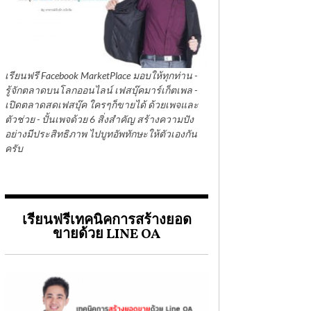
เรียนฟรี Facebook MarketPlace มอบให้ทุกท่าน -
รู้จักตลาดบนโลกออนไลน์ เฟสบุ๊คมาร์เก็ตเพล -
เปิดตลาดสดเฟสบุ๊ค ใครๆก็ขายได้ ด้วยเพจและ
ตัวช่วย - ปั้นเพจด้วย 6 สิ่งสำคัญ สร้างความปัง
อย่างมีประสิทธิภาพ ไปบูทอัพทักษะให้ตัวเองกัน
ครับ
เรียนฟรีเทคนิคการสร้างยอด
ขายด้วย LINE OA