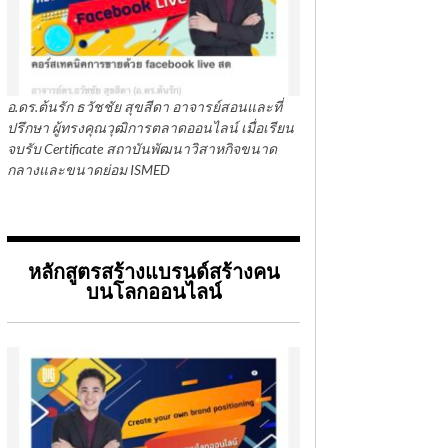
อ.ดร.ต้นรัก ธวัชชัย สุขสีดา อาจารย์สอนและที่
ปรึกษา ผู้ทรงคุณวุฒิการตลาดออนไลน์ เมื่อเรียน
จบรับ Certificate สถาบันพัฒนาวิสาหกิจขนาด
กลางและขนาดย่อม ISMED
หลักสูตรสร้างแบรนด์สร้างคน
บนโลกออนไลน์