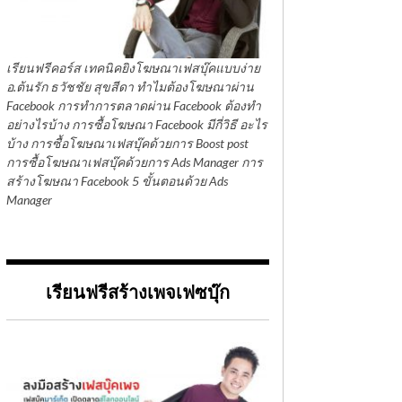
เรียนฟรีคอร์ส เทคนิคยิงโฆษณาเฟสบุ๊คแบบง่าย
อ.ต้นรัก ธวัชชัย สุขสีดา ทำไมต้องโฆษณาผ่าน
Facebook การทำการตลาดผ่าน Facebook ต้องทำ
อย่างไรบ้าง การซื้อโฆษณา Facebook มีกี่วิธี อะไร
บ้าง การซื้อโฆษณาเฟสบุ๊คด้วยการ Boost post
การซื้อโฆษณาเฟสบุ๊คด้วยการ Ads Manager การ
สร้างโฆษณา Facebook 5 ขั้นตอนด้วย Ads
Manager
เรียนฟรีสร้างเพจเฟซบุ๊ก