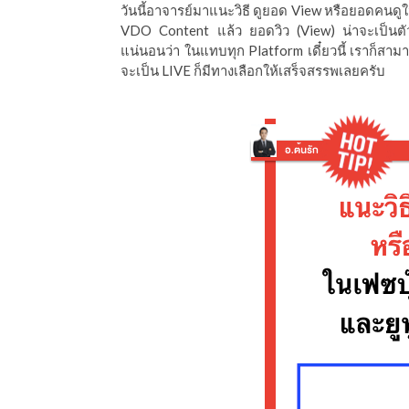
วันนี้อาจารย์มาแนะวิธี ดูยอด View หรือยอดคนด
ีดา (อ.ดร.ต้นรัก)
VDO Content แล้ว ยอดวิว (View) น่าจะเป็นตัวบ
แน่นอนว่า ในแทบทุก Platform เดี๋ยวนี้ เราก็สาม
จะเป็น LIVE ก็มีทางเลือกให้เสร็จสรรพเลยครับ