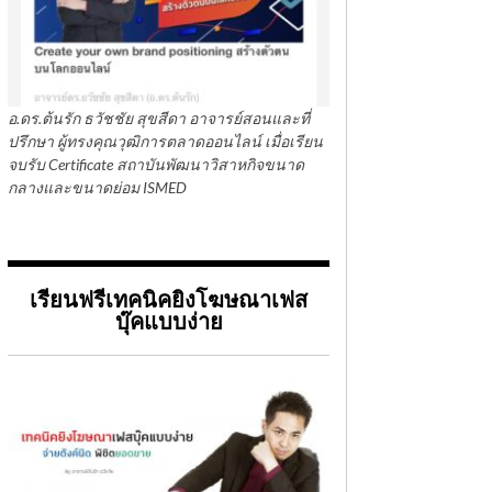
อ.ดร.ต้นรัก ธวัชชัย สุขสีดา อาจารย์สอนและที่
ปรึกษา ผู้ทรงคุณวุฒิการตลาดออนไลน์ เมื่อเรียน
จบรับ Certificate สถาบันพัฒนาวิสาหกิจขนาด
กลางและขนาดย่อม ISMED
เรียนฟรีเทคนิคยิงโฆษณาเฟส
บุ๊คแบบง่าย