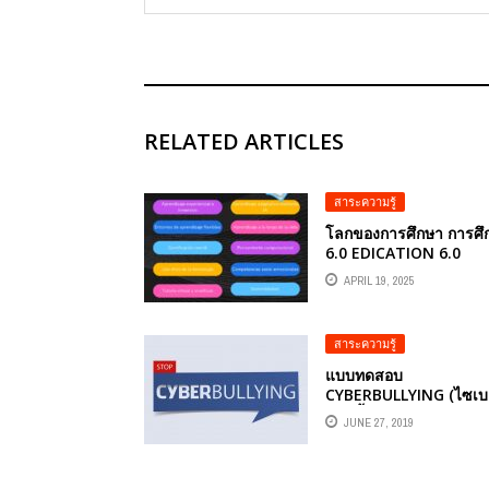
RELATED ARTICLES
สาระความรู้
โลกของการศึกษา การศึ
6.0 EDICATION 6.0
APRIL 19, 2025
สาระความรู้
แบบทดสอบ
CYBERBULLYING (ไซเบอ
บูลลีอิ้ง) การรังแกผ่านโ
JUNE 27, 2019
ออนไลน์