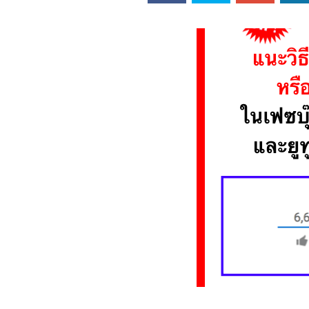
ออนไลน์
เชิญ
จารย์ต้นรัก ธวัช
ทศศาสตร์
ย์ต้นรัก ธวัชชัย
สตร์