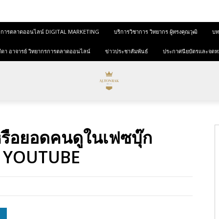
และการตลาดออนไลน์ DIGITAL MARKETING
บริการวิชาการ วิทยากร ผู้ทรงคุณวุฒิ
บทค
ุขสีดา อาจารย์ วิทยากรการตลาดออนไลน์
ข่าวประชาสัมพันธ์
ประกาศนียบัตรและจดห
หรือยอดคนดูในเฟซบุ๊ก
ป YOUTUBE