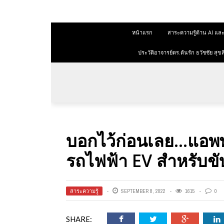
 สุขสีดา
หน้าแรก
สาระความรู้ด้าน AI 
ออนไลน์
ออนไลน์
ประวัติอาจารย์ดร.ต้นรัก ธวัชชัย ส
การตลาด
าการตลาด
ลาด
บอกไว้ก่อนเลย…แอพพ
ุณวุฒิ
รถไฟฟ้า EV สำหรับข
 ช่องทาง
สาระความรู้
SEPTEMBER 8, 2022
1615
0
 สุขสี
SHARE: