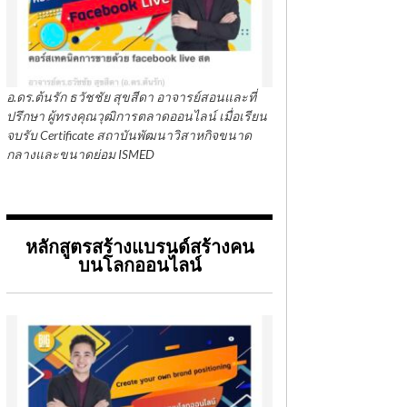
อ.ดร.ต้นรัก ธวัชชัย สุขสีดา อาจารย์สอนและที่
ปรึกษา ผู้ทรงคุณวุฒิการตลาดออนไลน์ เมื่อเรียน
จบรับ Certificate สถาบันพัฒนาวิสาหกิจขนาด
กลางและขนาดย่อม ISMED
หลักสูตรสร้างแบรนด์สร้างคน
บนโลกออนไลน์