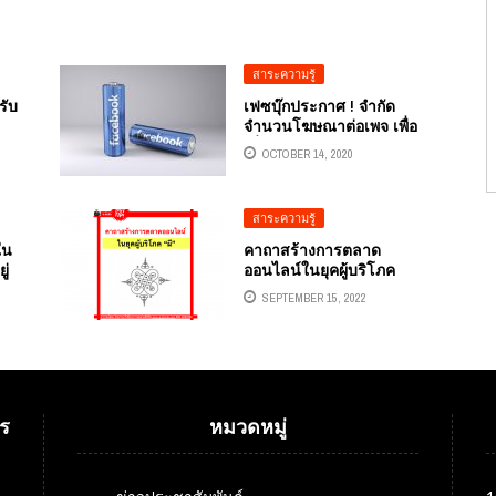
สาระความรู้
รับ
เฟซบุ๊กประกาศ ! จำกัด
จำนวนโฆษณาต่อเพจ เพื่อ
เพิ่มประสิทธิภาพ
OCTOBER 14, 2020
สาระความรู้
ใน
คาถาสร้างการตลาด
ู่
ออนไลน์ในยุคผู้บริโภค
เหมือนผี “ผี” คืออากาศ
SEPTEMBER 15, 2022
ร
หมวดหมู่