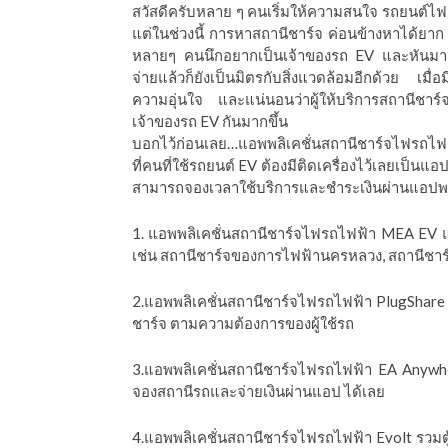
สวัสดีครับหลาย ๆ คนเริ่มให้ความสนใจ รถยนต์ไฟฟ
ีดา (อ.ดร.ต้นรัก)
แต่ในช่วงนี้ การหาสถานีชาร์จ ค่อนข้างหาได้ยา
หลายๆ คนนึกอยากเป็นเจ้าของรถ EV และหันมาสน
จ่ายแล้วก็ยังเป็นมิตรกับสิ่งแวดล้อมอีกด้วย เมื่
ความอุ่นใจ และแน่นอนว่าผู้ให้บริการสถานีช
เจ้าของรถ EV กันมากขึ้น
บอกไว้ก่อนเลย…แอพพลิเคชั่นสถานีชาร์จไฟรถไฟ
ที่คนที่ใช้รถยนต์ EV ต้องมีติดเครื่องไว้เลยเป็น
สามารถจองเวลาใช้บริการและชำระเงินผ่านแอปพลิ
1. แอพพลิเคชั่นสถานีชาร์จไฟรถไฟฟ้า MEA EV
เช่น สถานีชาร์จของการไฟฟ้านครหลวง, สถานีชา
2.แอพพลิเคชั่นสถานีชาร์จไฟรถไฟฟ้า PlugShare 
ชาร์จ ตามความต้องการของผู้ใช้รถ
3.แอพพลิเคชั่นสถานีชาร์จไฟรถไฟฟ้า EA Anywhe
จองสถานีรถและจ่ายเงินผ่านแอป ได้เลย
4.แอพพลิเคชั่นสถานีชาร์จไฟรถไฟฟ้า Evolt รวมต