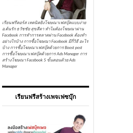
เรียนฟรีคอร์ส เทคนิคยิงโฆษณาเฟสบุ๊คแบบง่าย
อ.ต้นรัก ธวัชชัย สุขสีดา ทำไมต้องโฆษณาผ่าน
Facebook การทำการตลาดผ่าน Facebook ต้องทำ
อย่างไรบ้าง การซื้อโฆษณา Facebook มีกี่วิธี อะไร
บ้าง การซื้อโฆษณาเฟสบุ๊คด้วยการ Boost post
การซื้อโฆษณาเฟสบุ๊คด้วยการ Ads Manager การ
สร้างโฆษณา Facebook 5 ขั้นตอนด้วย Ads
Manager
เรียนฟรีสร้างเพจเฟซบุ๊ก