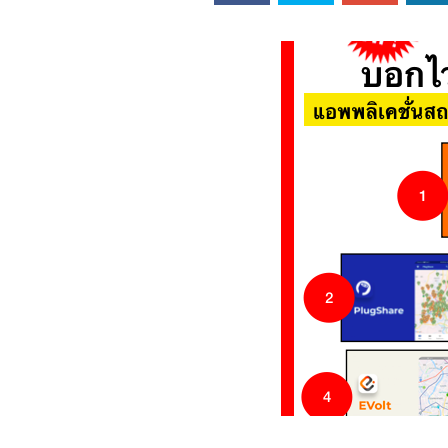
ออนไลน์
เชิญ
จารย์ต้นรัก ธวัช
ทศศาสตร์
ย์ต้นรัก ธวัชชัย
สตร์