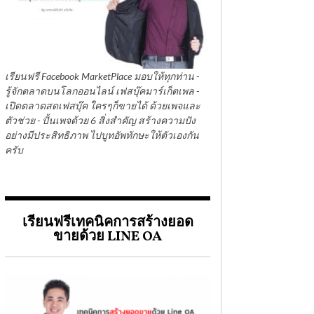
เรียนฟรี Facebook MarketPlace มอบให้ทุกท่าน -
รู้จักตลาดบนโลกออนไลน์ เฟสบุ๊คมาร์เก็ตเพล -
เปิดตลาดสดเฟสบุ๊ค ใครๆก็ขายได้ ด้วยเพจและ
ตัวช่วย - ปั้นเพจด้วย 6 สิ่งสำคัญ สร้างความปัง
อย่างมีประสิทธิภาพ ไปบูทอัพทักษะให้ตัวเองกัน
ครับ
เรียนฟรีเทคนิคการสร้างยอด
ขายด้วย LINE OA