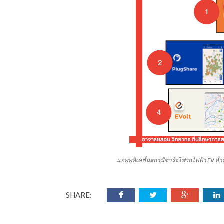
แอพพลิเคชั่นสถานีชาร์จไฟรถไฟฟ้า EV สำ
SHARE: