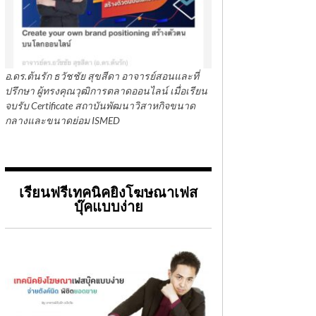
อ.ดร.ต้นรัก ธวัชชัย สุขสีดา อาจารย์สอนและที่
ปรึกษา ผู้ทรงคุณวุฒิการตลาดออนไลน์ เมื่อเรียน
จบรับ Certificate สถาบันพัฒนาวิสาหกิจขนาด
กลางและขนาดย่อม ISMED
เรียนฟรีเทคนิคยิงโฆษณาเฟส
บุ๊คแบบง่าย