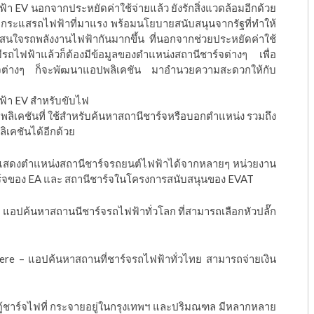
้า EV นอกจากประหยัดค่าใช้จ่ายแล้ว ยังรักสิ่งแวดล้อมอีกด้วย
ก กระแสรถไฟฟ้าที่มาแรง พร้อมนโยบายสนับสนุนจากรัฐที่ทำให้
ใจรถพลังงานไฟฟ้ากันมากขึ้น ที่นอกจากช่วยประหยัดค่าใช้
อมีรถไฟฟ้าแล้วก็ต้องมีข้อมูลของตำแหน่งสถานีชาร์จต่างๆ เพื่อ
าร์จต่างๆ ก็จะพัฒนาแอปพลิเคชัน มาอำนวยความสะดวกให้กับ
ฟ้า EV สำหรับขับไฟ
แอปพลิเคชันที่ ใช้สำหรับค้นหาสถานีชาร์จหรือบอกตำแหน่ง รวมถึง
เคชันได้อีกด้วย
 แสดงตำแหน่งสถานีชาร์จรถยนต์ไฟฟ้าได้จากหลายๆ หน่วยงาน
ร์จของ EA และ สถานีชาร์จในโครงการสนับสนุนของ EVAT
แอปค้นหาสถานนีชาร์จรถไฟฟ้าทั่วโลก ที่สามารถเลือกหัวปลั๊ก
re – แอปค้นหาสถานที่ชาร์จรถไฟฟ้าทั่วไทย สามารถจ่ายเงิน
ู้ชาร์จไฟที่ กระจายอยู่ในกรุงเทพฯ และปริมณฑล มีหลากหลาย