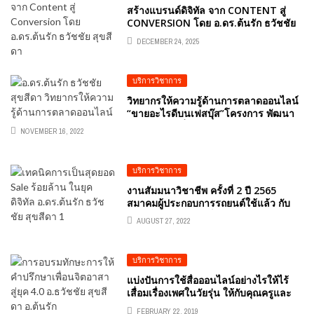
สร้างแบรนด์ดิจิทัล จาก CONTENT สู่
CONVERSION โดย อ.ดร.ต้นรัก ธวัชชัย
สุขสีดา
DECEMBER 24, 2025
บริการวิชาการ
วิทยากรให้ความรู้ด้านการตลาดออนไลน์
“ขายอะไรดีบนเฟสบุ๊ส”โครงการ พัฒนา
อาชีพเสริม เพิ่มรายได้ให้กับชุมชนดีพร้อม
NOVEMBER 16, 2022
(อาชีพดีพร้อม)
บริการวิชาการ
งานสัมมนาวิชาชีพ ครั้งที่ 2 ปี 2565
สมาคมผู้ประกอบการรถยนต์ใช้แล้ว กับ
หัวข้อ “เทคนิคการเป็นสุดยอด SALE ร้อย
AUGUST 27, 2022
ล้าน ในยุคดิจิทัล” อ.ดร.ต้นรัก ธวัชชัย สุข
สีดา
บริการวิชาการ
แบ่งปันการใช้สื่อออนไลน์อย่างไรให้ไร้
เสื่อมเรื่องเพศในวัยรุ่น ให้กับคุณครูและ
แกนนำนักเรียนอาชีวะ 14 จังหวัด
FEBRUARY 22, 2019