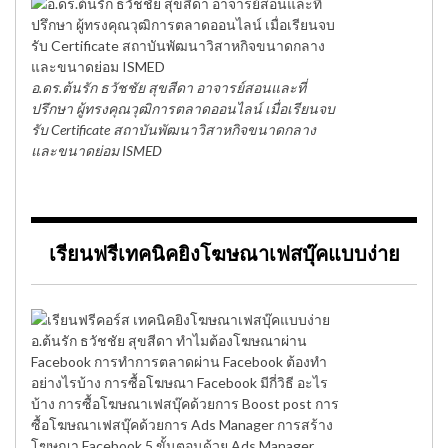
อ.ดร.ต้นรัก ธวัชชัย สุขสีดา อาจารย์สอนและที่
ปรึกษา ผู้ทรงคุณวุฒิการตลาดออนไลน์ เมื่อเรียนจบ
รับ Certificate สถาบันพัฒนาวิสาหกิจขนาดกลาง
และขนาดย่อม ISMED
เรียนฟรีเทคนิคยิงโฆษณาเฟสบุ๊คแบบง่าย