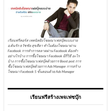
เรียนฟรีคอร์ส เทคนิคยิงโฆษณาเฟสบุ๊คแบบง่าย
อ.ต้นรัก ธวัชชัย สุขสีดา ทำไมต้องโฆษณาผ่าน
Facebook การทำการตลาดผ่าน Facebook ต้องทำ
อย่างไรบ้าง การซื้อโฆษณา Facebook มีกี่วิธี อะไร
บ้าง การซื้อโฆษณาเฟสบุ๊คด้วยการ Boost post การ
ซื้อโฆษณาเฟสบุ๊คด้วยการ Ads Manager การสร้าง
โฆษณา Facebook 5 ขั้นตอนด้วย Ads Manager
เรียนฟรีสร้างเพจเฟซบุ๊ก