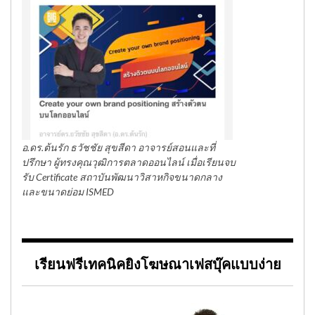
อ.ดร.ต้นรัก ธวัชชัย สุขสีดา อาจารย์สอนและที่
ปรึกษา ผู้ทรงคุณวุฒิการตลาดออนไลน์ เมื่อเรียนจบ
รับ Certificate สถาบันพัฒนาวิสาหกิจขนาดกลาง
และขนาดย่อม ISMED
เรียนฟรีเทคนิคยิงโฆษณาเฟสบุ๊คแบบง่าย