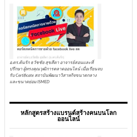
อ.ดร.ต้นรัก ธวัชชัย สุขสีดา อาจารย์สอนและที่
ปรึกษา ผู้ทรงคุณวุฒิการตลาดออนไลน์ เมื่อเรียนจบ
รับ Certificate สถาบันพัฒนาวิสาหกิจขนาดกลาง
และขนาดย่อม ISMED
หลักสูตรสร้างแบรนด์สร้างคนบนโลก
ออนไลน์