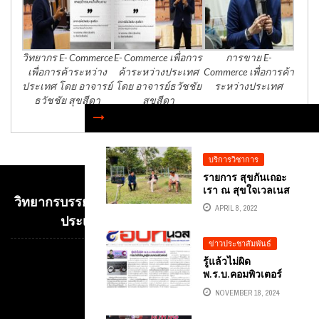
วิทยากร E- Commerce
E- Commerce เพื่อการ
การขาย E-
เพื่อการค้าระหว่าง
ค้าระหว่างประเทศ
Commerce เพื่อการค้า
ประเทศ โดย อาจารย์
โดย อาจารย์ธวัชชัย
ระหว่างประเทศ
ธวัชชัย สุขสีดา
สุขสีดา
บริการวิชาการ
รายการ สุขกันเถอะ
เรา ณ สุขใจเวลเนส
วิทยากรบรรยาย E-COMMERCE เพื่อการค้าระหว่าง
จ.สระบุรี อ.ดร.ตันรัก
APRIL 8, 2022
ธวัชชัย สุขสีดา
ประเทศ อ.ดร.ต้นรัก ธวัชชัย สุขสีดา
ข่าวประชาสัมพันธ์
รู้แล้วไม่ผิด
Video
พ.ร.บ.คอมพิวเตอร์
Player
การนำเข้าข้อมูลสู่
NOVEMBER 18, 2024
ระบบคอมพิวเตอร์
บทความ