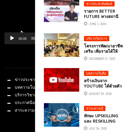
หนังสือพิมพ์ อปท.นิ
ข่าวประชาสัมพันธ์
วส์ โดย อ.ดร.ต้นรัก
รายการ​ BETTER
ธวัชชัย สุขสีดา
FUTURE ทางสถานี
อาจารย์ ผู้ทรงคุณวุฒิ
วิทยุโทรทัศน์แห่ง
และผู้เชี่ยวชาญด้าน
JUNE 1, 2024
ประเทศไทย NBT
ออนไลน์
สัมภาษณ์ประเด็น​ ใช้
ชีวิตยุคปัจจุบันต้อง
บริการวิชาการ
00:00
01:14
รู้ทันโลกดิจิทัล
โครงการพัฒนาอาชีพ
อ.ดร.ต้นรัก ธวัชชัย
เสริม เพิ่มรายได้ให้
สุขสีดา อาจารย์ ผู้ทรง
ชุมชนดีพร้อม (อาชีพ
คุณวุฒิด้านออนไลน์
DECEMBER 17, 2022
หมวดหมู่
ดีพร้อม) อ.ดร.ต้นรัก
และนักวิชาการด้าน
ธวัชชัย สุขสีดา
สื่อ
วิทยาลัยเทคโนโลยี
บทความในสื่อ
พณิชยการราชดำเนิน
ข่าวประชาสัมพันธ์
สร้างเงินจาก
YOUTUBE ได้ด้วยตัว
บทความในสื่อ
เรา
AUGUST 30, 2018
บริการวิชาการ
ประกาศนียบัตร
สาระความรู้
สาระความรู้
ทักษะ UPSKILLING
และ RESKILLING
ช่วยให้อยู่รอดในยุค
JULY 24, 2020
ช่องทางติดต่อ
ของการเปลี่ยนแปลง