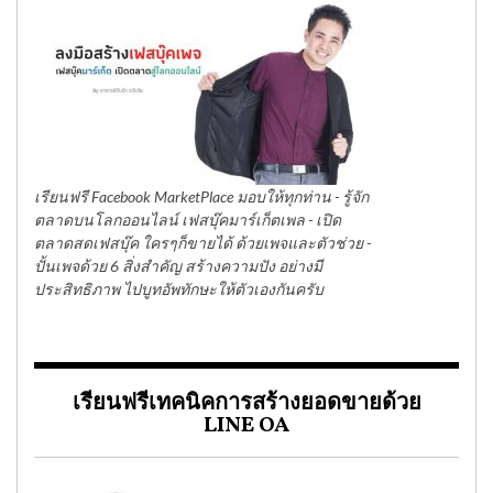
เรียนฟรี Facebook MarketPlace มอบให้ทุกท่าน - รู้จัก
ตลาดบนโลกออนไลน์ เฟสบุ๊คมาร์เก็ตเพล - เปิด
ตลาดสดเฟสบุ๊ค ใครๆก็ขายได้ ด้วยเพจและตัวช่วย -
ปั้นเพจด้วย 6 สิ่งสำคัญ สร้างความปัง อย่างมี
ประสิทธิภาพ ไปบูทอัพทักษะให้ตัวเองกันครับ
เรียนฟรีเทคนิคการสร้างยอดขายด้วย
LINE OA