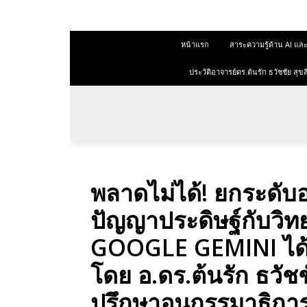
 สุขสีดา
หน้าแรก
สาระความรู้ด้าน AI 
ออนไลน์
ออนไลน์
ประวัติอาจารย์ดร.ต้นรัก ธวัชชัย ส
การตลาด
าการตลาด
ลาด
พลาดไม่ได้! ยกระดับอง
ุณวุฒิ
ปัญญาประดิษฐ์กับวิท
 ช่องทาง
GOOGLE GEMINI ได้
โดย อ.ดร.ต้นรัก ธวัชช
 สุขสี
ปรึกษาอนุกรรมาธิกา