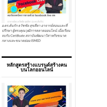
อ.ดร.ต้นรัก ธวัชชัย สุขสีดา อาจารย์สอนและที่
ปรึกษา ผู้ทรงคุณวุฒิการตลาดออนไลน์ เมื่อเรียน
จบรับ Certificate สถาบันพัฒนาวิสาหกิจขนาด
กลางและขนาดย่อม ISMED
หลักสูตรสร้างแบรนด์สร้างคน
บนโลกออนไลน์