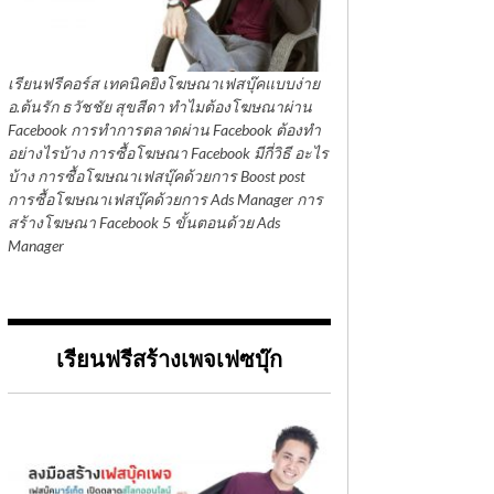
เรียนฟรีคอร์ส เทคนิคยิงโฆษณาเฟสบุ๊คแบบง่าย
อ.ต้นรัก ธวัชชัย สุขสีดา ทำไมต้องโฆษณาผ่าน
Facebook การทำการตลาดผ่าน Facebook ต้องทำ
อย่างไรบ้าง การซื้อโฆษณา Facebook มีกี่วิธี อะไร
บ้าง การซื้อโฆษณาเฟสบุ๊คด้วยการ Boost post
การซื้อโฆษณาเฟสบุ๊คด้วยการ Ads Manager การ
สร้างโฆษณา Facebook 5 ขั้นตอนด้วย Ads
Manager
เรียนฟรีสร้างเพจเฟซบุ๊ก