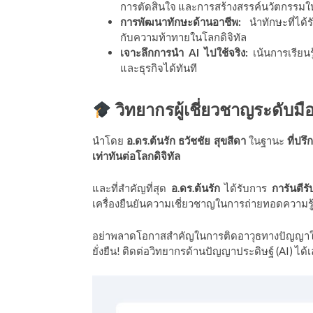
การตัดสินใจ และการสร้างสรรค์นวัตกรรมให
การพัฒนาทักษะด้านอาชีพ:
นำทักษะที่ได้ร
กับความท้าทายในโลกดิจิทัล
เจาะลึกการนำ AI ไปใช้จริง:
เน้นการเรียน
และธุรกิจได้ทันที
วิทยากรผู้เชี่ยวชาญระดับมือ
นำโดย
อ.ดร.ต้นรัก ธวัชชัย สุขสีดา
ในฐานะ
ที่ป
เท่าทันต่อโลกดิจิทัล
และที่สำคัญที่สุด
อ.ดร.ต้นรัก
ได้รับการ
การันตีร
เครื่องยืนยันความเชี่ยวชาญในการถ่ายทอดความรู
อย่าพลาดโอกาสสำคัญในการติดอาวุธทางปัญญาให
ยั่งยืน! ติดต่อวิทยากรด้านปัญญาประดิษฐ์ (AI) ได้