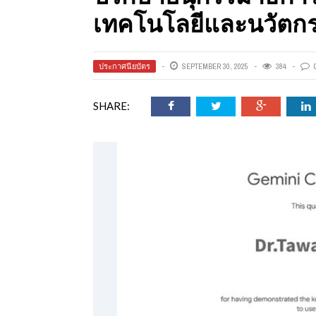
ออนไลน์
เทคโนโลยีและนวัตกรร
เชิญ
ประกาศนียบัตร
SEPTEMBER 30, 2025
384
SHARE:
จารย์ต้นรัก ธวัช
ทศศาสตร์
ย์ต้นรัก ธวัชชัย
สตร์