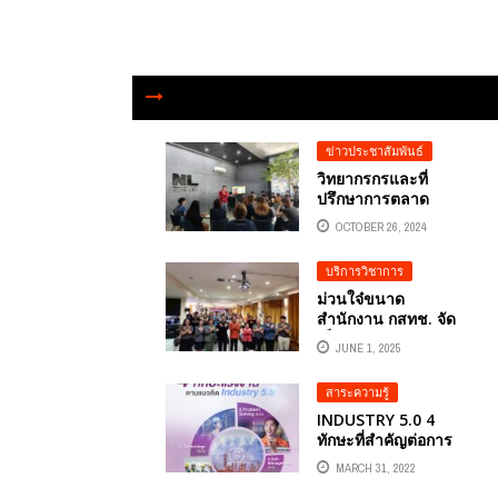
ข่าวประชาสัมพันธ์
วิทยากรกรและที่
ปรึกษาการตลาด
ออนไลน์ธุรกิจรถยนต์
OCTOBER 26, 2024
มือสอง USED CAR
อ.ดร.ต้นรัก ธวัชชัย
บริการวิชาการ
สุขสีดา ผู้ทรงคุณวุฒิ
ด้านการตลาด
ม่วนใจ๋ขนาด
ออนไลน์
สำนักงาน กสทช. จัด
เต็ม! อบรม AI
JUNE 1, 2025
นวัตกรรมการศึกษา
เพื่อยกระดับบุคลากร
สาระความรู้
ทางการศึกษาในพื้นที่
พะเยา วิทยากรผู้ทรง
INDUSTRY 5.0 4
คุณวิฒิด้าน
ทักษะที่สำคัญต่อการ
เทคโนโลยีดิจิทัล
พัฒนาศักยภาพของ
MARCH 31, 2022
อ.ดร.ต้นรัก ธวัชชัย
แรงงาน