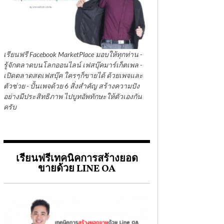
เรียนฟรี Facebook MarketPlace มอบให้ทุกท่าน -
รู้จักตลาดบนโลกออนไลน์ เฟสบุ๊คมาร์เก็ตเพล -
เปิดตลาดสดเฟสบุ๊ค ใครๆก็ขายได้ ด้วยเพจและ
ตัวช่วย - ปั้นเพจด้วย 6 สิ่งสำคัญ สร้างความปัง
อย่างมีประสิทธิภาพ ไปบูทอัพทักษะให้ตัวเองกัน
ครับ
เรียนฟรีเทคนิคการสร้างยอด
ขายด้วย LINE OA