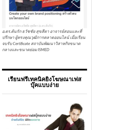
อ.ดร.ต้นรัก ธวัชชัย สุขสีดา อาจารย์สอนและที่
ปรึกษา ผู้ทรงคุณวุฒิการตลาดออนไลน์ เมื่อเรียน
จบรับ Certificate สถาบันพัฒนาวิสาหกิจขนาด
กลางและขนาดย่อม ISMED
เรียนฟรีเทคนิคยิงโฆษณาเฟส
บุ๊คแบบง่าย