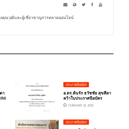
ู้ทรงคุณวุฒิและผู้เชี่ยวชาญการตลาดออนไลน์
ประกาศนียบัตร
ีดา
อ.ดร.ต้นรัก ธวัชชัย สุขสีดา
INI
คว้าใบประกาศนียบัตร
I
เชี่ยวชาญ GENERATIVE AI
FEBRUARY 16, 2026
“เทคโนโลยีปัญญาประดิษฐ์
และแนวทางการใช้งาน
จัย
GENERATIVE AI เพื่อการ
ประกาศนียบัตร
ทำงาน” จาก ETDA และ