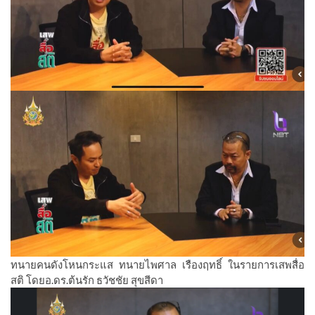
ทนายคนดังโหนกระแส ทนายไพศาล เรืองฤทธิ์ ในรายการเสพสื่อ
สติ โดยอ.ดร.ต้นรัก ธวัชชัย สุขสีดา