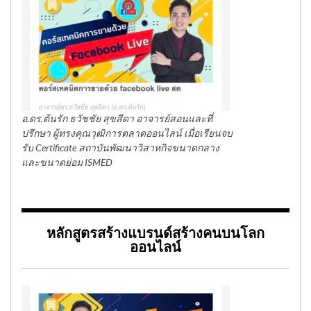
อ.ดร.ต้นรัก ธวัชชัย สุขสีดา อาจารย์สอนและที่
ปรึกษา ผู้ทรงคุณวุฒิการตลาดออนไลน์ เมื่อเรียนจบ
รับ Certificate สถาบันพัฒนาวิสาหกิจขนาดกลาง
และขนาดย่อม ISMED
หลักสูตรสร้างแบรนด์สร้างคนบนโลก
ออนไลน์