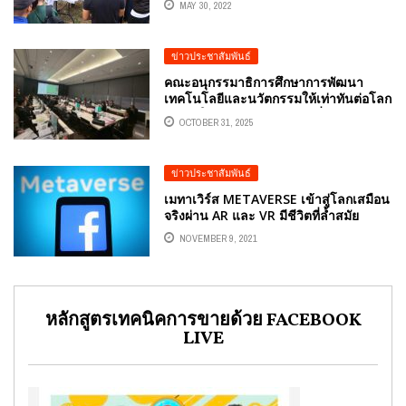
MAY 30, 2022
ข่าวประชาสัมพันธ์
คณะอนุกรรมาธิการศึกษาการพัฒนา
เทคโนโลยีและนวัตกรรมให้เท่าทันต่อโลก
ดิจิทัล ในคณะกรรมการการสื่อสาร
OCTOBER 31, 2025
โทรคมนาคม และดิจิทัลเพื่อเศรษฐกิจและ
สังคม สภาผู้แทนราษฎร ร่างพระราช
บัญญัติสินทรัพย์ดิจิทัล
ข่าวประชาสัมพันธ์
เมทาเวิร์ส METAVERSE เข้าสู่โลกเสมือน
จริงผ่าน AR และ VR มีชีวิตที่ล้ำสมัย
NOVEMBER 9, 2021
หลักสูตรเทคนิคการขายด้วย FACEBOOK
LIVE