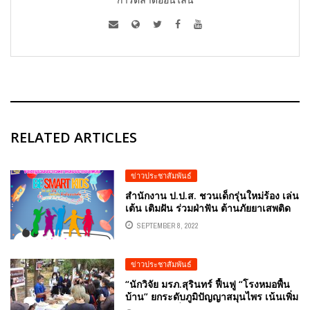
RELATED ARTICLES
ข่าวประชาสัมพันธ์
สำนักงาน ป.ป.ส. ชวนเด็กรุ่นใหม่ร้อง เล่น
เต้น เติมฝัน ร่วมฝ่าฟัน ต้านภัยยาเสพติด
โครงการ BE SMART KIDS
SEPTEMBER 8, 2022
ข่าวประชาสัมพันธ์
“นักวิจัย มรภ.สุรินทร์ ฟื้นฟู “โรงหมอพื้น
บ้าน” ยกระดับภูมิปัญญาสมุนไพร เน้นเพิ่ม
คุณค่า ท่องเที่ยวสุขภาพดี”