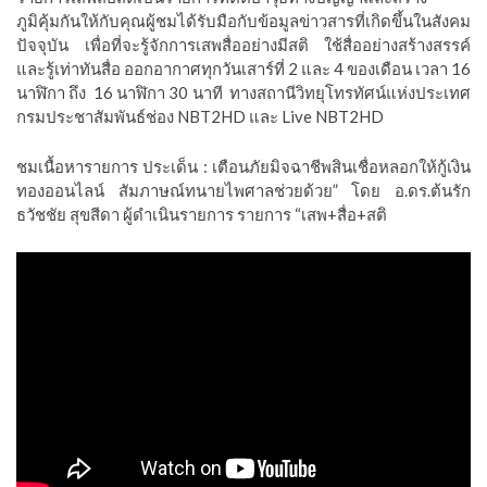
ภูมิคุ้มกันให้กับคุณผู้ชมได้รับมือกับข้อมูลข่าวสารที่เกิดขึ้นในสังคม
ปัจจุบัน เพื่อที่จะรู้จักการเสพสื่ออย่างมีสติ ใช้สื่ออย่างสร้างสรรค์
และรู้เท่าทันสื่อ ออกอากาศทุกวันเสาร์ที่ 2 และ 4 ของเดือน เวลา 16
นาฬิกา ถึง 16 นาฬิกา 30 นาที ทางสถานีวิทยุโทรทัศน์แห่งประเทศ
กรมประชาสัมพันธ์ช่อง NBT2HD และ Live NBT2HD
ชมเนื้อหารายการ ประเด็น : เตือนภัยมิจฉาชีพสินเชื่อหลอกให้กู้เงิน
ทองออนไลน์ สัมภาษณ์ทนายไพศาลช่วยด้วย” โดย อ.ดร.ต้นรัก
ธวัชชัย สุขสีดา ผู้ดำเนินรายการ รายการ “เสพ+สื่อ+สติ