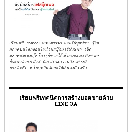
เรียนฟรี Facebook MarketPlace มอบให้ทุกท่าน - รู้จัก
ตลาดบนโลกออนไลน์ เฟสบุ๊คมาร์เก็ตเพล - เปิด
ตลาดสดเฟสบุ๊ค ใครๆก็ขายได้ ด้วยเพจและตัวช่วย -
ปั้นเพจด้วย 6 สิ่งสำคัญ สร้างความปัง อย่างมี
ประสิทธิภาพ ไปบูทอัพทักษะให้ตัวเองกันครับ
เรียนฟรีเทคนิคการสร้างยอดขายด้วย
LINE OA