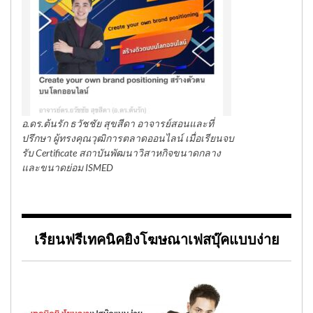
อ.ดร.ต้นรัก ธวัชชัย สุขสีดา อาจารย์สอนและที่
ปรึกษา ผู้ทรงคุณวุฒิการตลาดออนไลน์ เมื่อเรียนจบ
รับ Certificate สถาบันพัฒนาวิสาหกิจขนาดกลาง
และขนาดย่อม ISMED
เรียนฟรีเทคนิคยิงโฆษณาเฟสบุ๊คแบบง่าย