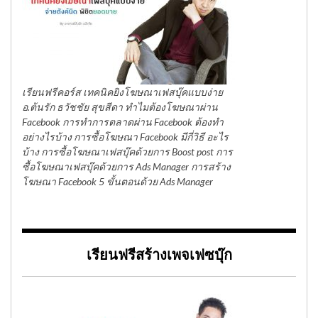
เรียนฟรีคอร์ส เทคนิคยิงโฆษณาเฟสบุ๊คแบบง่าย
อ.ต้นรัก ธวัชชัย สุขสีดา ทำไมต้องโฆษณาผ่าน
Facebook การทำการตลาดผ่าน Facebook ต้องทำ
อย่างไรบ้าง การซื้อโฆษณา Facebook มีกี่วิธี อะไร
บ้าง การซื้อโฆษณาเฟสบุ๊คด้วยการ Boost post การ
ซื้อโฆษณาเฟสบุ๊คด้วยการ Ads Manager การสร้าง
โฆษณา Facebook 5 ขั้นตอนด้วย Ads Manager
เรียนฟรีสร้างเพจเฟซบุ๊ก