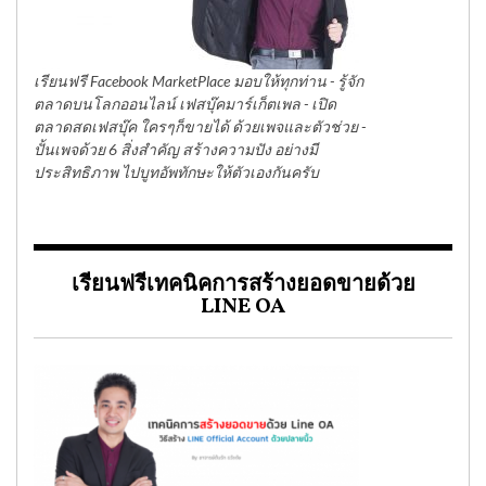
เรียนฟรี Facebook MarketPlace มอบให้ทุกท่าน - รู้จัก
ตลาดบนโลกออนไลน์ เฟสบุ๊คมาร์เก็ตเพล - เปิด
ตลาดสดเฟสบุ๊ค ใครๆก็ขายได้ ด้วยเพจและตัวช่วย -
ปั้นเพจด้วย 6 สิ่งสำคัญ สร้างความปัง อย่างมี
ประสิทธิภาพ ไปบูทอัพทักษะให้ตัวเองกันครับ
เรียนฟรีเทคนิคการสร้างยอดขายด้วย
LINE OA