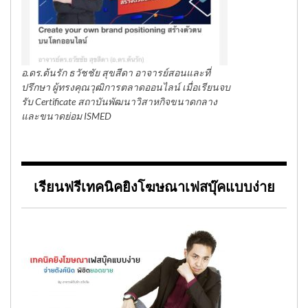
อ.ดร.ต้นรัก ธวัชชัย สุขสีดา อาจารย์สอนและที่
ปรึกษา ผู้ทรงคุณวุฒิการตลาดออนไลน์ เมื่อเรียนจบ
รับ Certificate สถาบันพัฒนาวิสาหกิจขนาดกลาง
และขนาดย่อม ISMED
เรียนฟรีเทคนิคยิงโฆษณาเฟสบุ๊คแบบง่าย