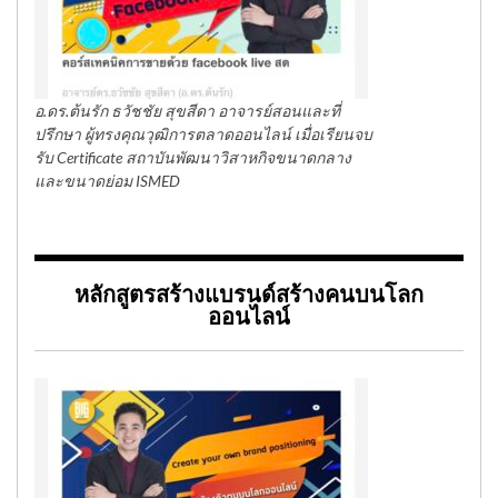
อ.ดร.ต้นรัก ธวัชชัย สุขสีดา อาจารย์สอนและที่
ปรึกษา ผู้ทรงคุณวุฒิการตลาดออนไลน์ เมื่อเรียนจบ
รับ Certificate สถาบันพัฒนาวิสาหกิจขนาดกลาง
และขนาดย่อม ISMED
หลักสูตรสร้างแบรนด์สร้างคนบนโลก
ออนไลน์