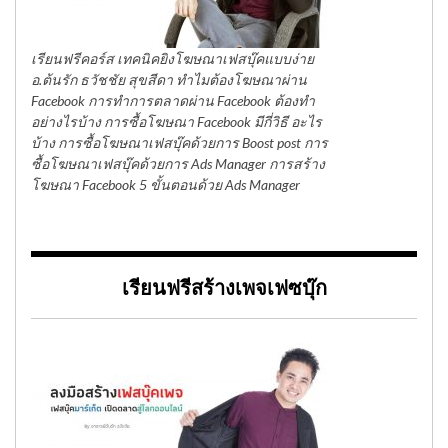
เรียนฟรีคอร์ส เทคนิคยิงโฆษณาเฟสบุ๊คแบบง่าย
อ.ต้นรัก ธวัชชัย สุขสีดา ทำไมต้องโฆษณาผ่าน
Facebook การทำการตลาดผ่าน Facebook ต้องทำ
อย่างไรบ้าง การซื้อโฆษณา Facebook มีกี่วิธี อะไร
บ้าง การซื้อโฆษณาเฟสบุ๊คด้วยการ Boost post การ
ซื้อโฆษณาเฟสบุ๊คด้วยการ Ads Manager การสร้าง
โฆษณา Facebook 5 ขั้นตอนด้วย Ads Manager
เรียนฟรีสร้างเพจเฟซบุ๊ก