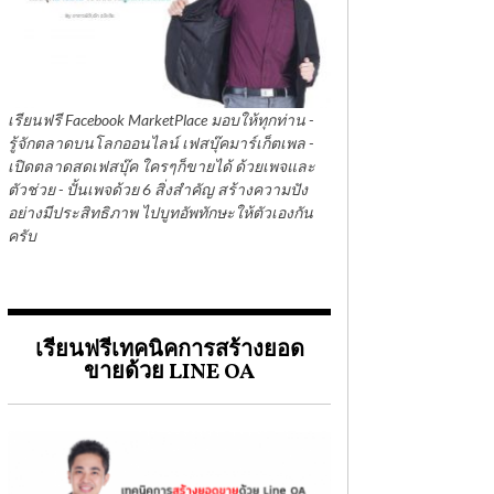
เรียนฟรี Facebook MarketPlace มอบให้ทุกท่าน -
รู้จักตลาดบนโลกออนไลน์ เฟสบุ๊คมาร์เก็ตเพล -
เปิดตลาดสดเฟสบุ๊ค ใครๆก็ขายได้ ด้วยเพจและ
ตัวช่วย - ปั้นเพจด้วย 6 สิ่งสำคัญ สร้างความปัง
อย่างมีประสิทธิภาพ ไปบูทอัพทักษะให้ตัวเองกัน
ครับ
เรียนฟรีเทคนิคการสร้างยอด
ขายด้วย LINE OA