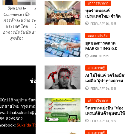
บริการวิชาการ
วิทยากร E-
E- Commerce
การขาย E-
นูตร้าแพลนท์
Commerce เพื่อ
เพื่อการค้า
Commerce เพื่อ
(ประเทศไทย) จำกัด
การค้าระหว่าง
ระหว่างประเทศ
การค้าระหว่าง
จัดอบรมเจ้าของธุรกิจ
FEBRUARY 16, 2025
ประเทศ โดย
โดย อาจารย์
ประเทศ
ร้านเกษตรเคมีภัณฑ์
ทั่วประเทศ เรื่อง การ
อาจารย์ธวัชชัย
ธวัชชัย สุขสีดา
บทความในสื่อ
ใช้งาน AI เพื่อนำ
สุขสีดา
เสนอสินค้าทางการ
ยุคของการตลาด
เกษตร โดยวิทยากร
MARKETING 6.0
อาจารย์ดร.ต้นรัก
“ทันใจ ฉับไว ทันที
JUNE 30, 2020
ธวัชชัย สุขสีดา
และปลอดภัย”
อาจารย์สอนการตลาด
สาระความรู้
ออนไลน์ ผู้ทรงคุณวุฒิ
และผู้เชี่ยวชาญการ
AI ไม่ใช่แค่ ‘เครื่องมือ’
ตลาดออนไลน์ดิจิทัล
แต่คือ ‘ผู้นำทางความ
ช่องทางติดต่อ
คิด’ มุมมองใหม่ที่
FEBRUARY 24, 2026
นักการศึกษาและคน
ทำงานยุคดิจิทัลต้อง
00/118 หมู่บ้านชัยพฤกษ์ ซอยออเงิน แขวงออเงิน
บริการวิชาการ
ตระหนัก โดย
ขตสายไหม กรุงเทพมหานคร 10220
อ.ดร.ต้นรัก ธวัชชัย
วิทยากรแบ่งปัน “ส่อง
awatchai.suksida@gmail.com
สุขสีดา
เทรนด์สินค้าชุมชนให้
รู้ ชูการขายให้ปังใน
85-8269302
FEBRUARY 14, 2022
โลกออนไลน์” พลิก
acebook:
Suksida Tonrak Tawatchai
วิกฤต สู่ชุมชน
สาระความรู้