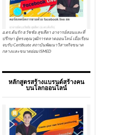
อ.ดร.ต้นรัก ธวัชชัย สุขสีดา อาจารย์สอนและที่
ปรึกษา ผู้ทรงคุณวุฒิการตลาดออนไลน์ เมื่อเรียน
จบรับ Certificate สถาบันพัฒนาวิสาหกิจขนาด
กลางและขนาดย่อม ISMED
หลักสูตรสร้างแบรนด์สร้างคน
บนโลกออนไลน์