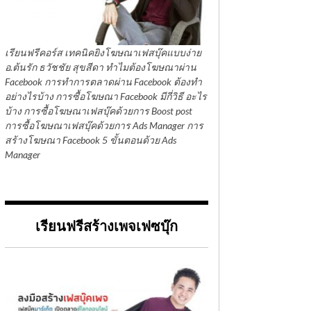
เรียนฟรีคอร์ส เทคนิคยิงโฆษณาเฟสบุ๊คแบบง่าย
อ.ต้นรัก ธวัชชัย สุขสีดา ทำไมต้องโฆษณาผ่าน
Facebook การทำการตลาดผ่าน Facebook ต้องทำ
อย่างไรบ้าง การซื้อโฆษณา Facebook มีกี่วิธี อะไร
บ้าง การซื้อโฆษณาเฟสบุ๊คด้วยการ Boost post
การซื้อโฆษณาเฟสบุ๊คด้วยการ Ads Manager การ
สร้างโฆษณา Facebook 5 ขั้นตอนด้วย Ads
Manager
เรียนฟรีสร้างเพจเฟซบุ๊ก