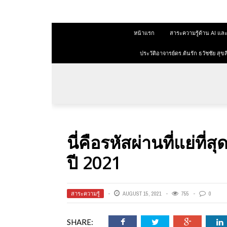
 สุขสีดา
หน้าแรก
สาระความรู้ด้าน AI 
ออนไลน์
ออนไลน์
ประวัติอาจารย์ดร.ต้นรัก ธวัชชัย ส
การตลาด
าการตลาด
ลาด
นี่คือรหัสผ่านที่แย่ที่
ุณวุฒิ
ปี 2021
 ช่องทาง
สาระความรู้
AUGUST 15, 2021
755
0
 สุขสี
SHARE: