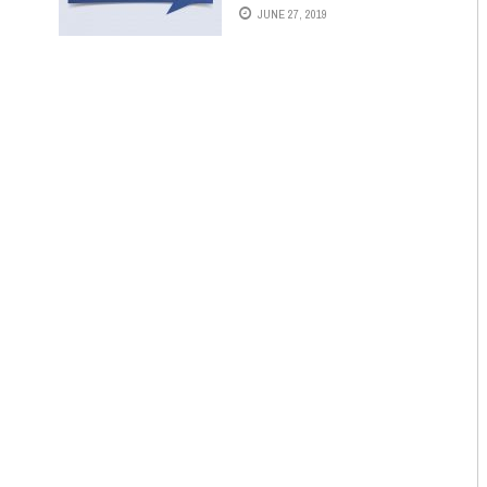
บูลลีอิ้ง) การรังแกผ่านโลก
JUNE 27, 2019
ออนไลน์