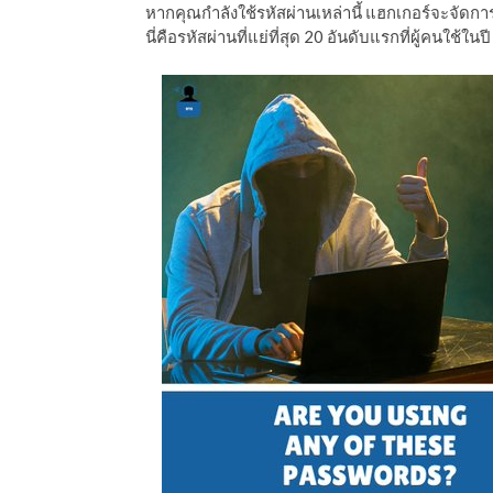
หากคุณกำลังใช้รหัสผ่านเหล่านี้ แฮกเกอร์จะจัดก
ีดา (อ.ดร.ต้นรัก)
นี่คือรหัสผ่านที่แย่ที่สุด 20 อันดับแรกที่ผู้คนใช้ใน