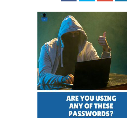
ออนไลน์
เชิญ
จารย์ต้นรัก ธวัช
ทศศาสตร์
ย์ต้นรัก ธวัชชัย
สตร์