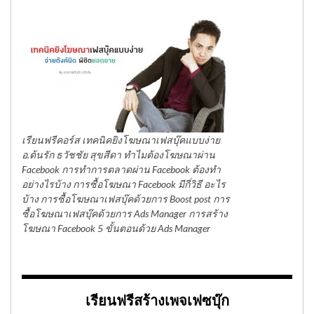
เรียนฟรีคอร์ส เทคนิคยิงโฆษณาเฟสบุ๊คแบบง่าย
อ.ต้นรัก ธวัชชัย สุขสีดา ทำไมต้องโฆษณาผ่าน
Facebook การทำการตลาดผ่าน Facebook ต้องทำ
อย่างไรบ้าง การซื้อโฆษณา Facebook มีกี่วิธี อะไร
บ้าง การซื้อโฆษณาเฟสบุ๊คด้วยการ Boost post การ
ซื้อโฆษณาเฟสบุ๊คด้วยการ Ads Manager การสร้าง
โฆษณา Facebook 5 ขั้นตอนด้วย Ads Manager
เรียนฟรีสร้างเพจเฟซบุ๊ก