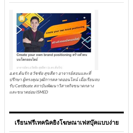
อ.ดร.ต้นรัก ธวัชชัย สุขสีดา อาจารย์สอนและที่
ปรึกษา ผู้ทรงคุณวุฒิการตลาดออนไลน์ เมื่อเรียนจบ
รับ Certificate สถาบันพัฒนาวิสาหกิจขนาดกลาง
และขนาดย่อม ISMED
เรียนฟรีเทคนิคยิงโฆษณาเฟสบุ๊คแบบง่าย