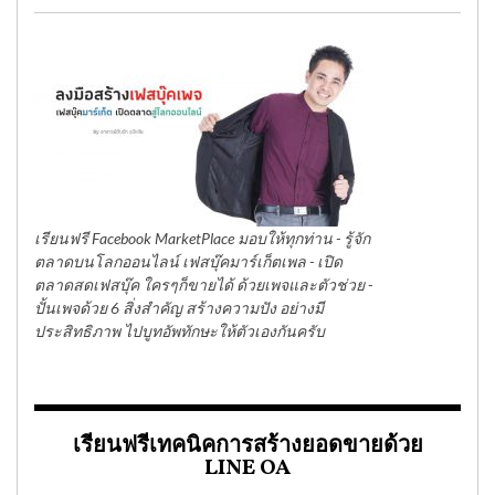
เรียนฟรี Facebook MarketPlace มอบให้ทุกท่าน - รู้จัก
ตลาดบนโลกออนไลน์ เฟสบุ๊คมาร์เก็ตเพล - เปิด
ตลาดสดเฟสบุ๊ค ใครๆก็ขายได้ ด้วยเพจและตัวช่วย -
ปั้นเพจด้วย 6 สิ่งสำคัญ สร้างความปัง อย่างมี
ประสิทธิภาพ ไปบูทอัพทักษะให้ตัวเองกันครับ
เรียนฟรีเทคนิคการสร้างยอดขายด้วย
LINE OA