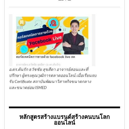
อ.ดร.ต้นรัก ธวัชชัย สุขสีดา อาจารย์สอนและที่
ปรึกษา ผู้ทรงคุณวุฒิการตลาดออนไลน์ เมื่อเรียนจบ
รับ Certificate สถาบันพัฒนาวิสาหกิจขนาดกลาง
และขนาดย่อม ISMED
หลักสูตรสร้างแบรนด์สร้างคนบนโลก
ออนไลน์