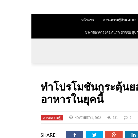
 สุขสีดา
หน้าแรก
สาระความรู้ด้าน AI 
ออนไลน์
ออนไลน์
ประวัติอาจารย์ดร.ต้นรัก ธวัชชัย ส
การตลาด
าการตลาด
ลาด
ทำโปรโมชันกระตุ้น
ุณวุฒิ
อาหารในยุคนี้
 ช่องทาง
สาระความรู้
NOVEMBER 1, 2022
931
0
 สุขสี
SHARE: