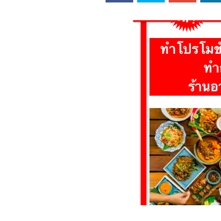
ออนไลน์
เชิญ
จารย์ต้นรัก ธวัช
ทศศาสตร์
ย์ต้นรัก ธวัชชัย
สตร์