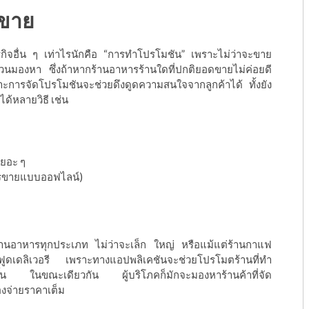
ดขาย
ุรกิจอื่น ๆ เท่าไรนักคือ “การทำโปรโมชัน” เพราะไม่ว่าจะขาย
าล้วนมองหา ซึ่งถ้าหากร้านอาหารร้านใดที่ปกติยอดขายไม่ค่อยดี
ะการจัดโปรโมชันจะช่วยดึงดูดความสนใจจากลูกค้าได้ ทั้งยัง
ด้หลายวิธี เช่น
เยอะ ๆ
การขายแบบออฟไลน์)
ร้านอาหารทุกประเภท ไม่ว่าจะเล็ก ใหญ่ หรือแม้แต่ร้านกาแฟ
ูดเดลิเวอรี เพราะทางแอปพลิเคชันจะช่วยโปรโมตร้านที่ทำ
กขึ้น ในขณะเดียวกัน ผู้บริโภคก็มักจะมองหาร้านค้าที่จัด
้องจ่ายราคาเต็ม