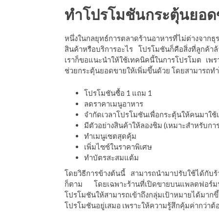
ีดา (อ.ดร.ต้นรัก)
ทำโปรโมชันกระตุ้นยอ
หนึ่งในกลยุทธ์การตลาดร้านอาหารที่ไม่ต่างจากธ
สินค้าหรือบริการอะไร โปรโมชันก็คือสิ่งที่ลูกค้
เราก็ขอแนะนำให้ใช้เทคนิคนี้ในการโปรโมต เพรา
ช่วยกระตุ้นยอดขายให้เพิ่มขึ้นด้วย โดยสามารถทำไ
โปรโมชันซื้อ 1 แถม 1
ลดราคาเมนูอาหาร
จำกัดเวลาโปรโมชันเพื่อกระตุ้นให้คนมาใช้
มีตัวอย่างสินค้าให้ลองชิม (เหมาะสำหรับ
ทำเมนูเซตสุดคุ้ม
เพิ่มไซซ์ในราคาพิเศษ
ทำบัตรสะสมแต้ม
โดยวิธีการข้างต้นนี้ สามารถนำมาปรับใช้ได้กับ
ก็ตาม โดยเฉพาะร้านที่เปิดขายบนแพลตฟอร์มฟ
โปรโมชันให้สามารถเข้าถึงกลุ่มเป้าหมายได้มา
โปรโมชันอยู่เสมอ เพราะให้ความรู้สึกคุ้มค่ากว่าต