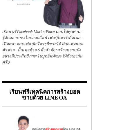
เรียนฟรี Facebook MarketPlace มอบให้ทุกท่าน -
รู้จักตลาดบนโลกออนไลน์ เฟสบุ๊คมาร์เก็ตเพล -
เปิดตลาดสดเฟสบุ๊ค ใครๆก็ขายได้ ด้วยเพจและ
ตัวช่วย - ปั้นเพจด้วย 6 สิ่งสำคัญ สร้างความปัง
อย่างมีประสิทธิภาพ ไปบูทอัพทักษะให้ตัวเองกัน
ครับ
เรียนฟรีเทคนิคการสร้างยอด
ขายด้วย LINE OA