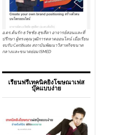
อ.ดร.ต้นรัก ธวัชชัย สุขสีดา อาจารย์สอนและที่
ปรึกษา ผู้ทรงคุณวุฒิการตลาดออนไลน์ เมื่อเรียน
จบรับ Certificate สถาบันพัฒนาวิสาหกิจขนาด
กลางและขนาดย่อม ISMED
เรียนฟรีเทคนิคยิงโฆษณาเฟส
บุ๊คแบบง่าย