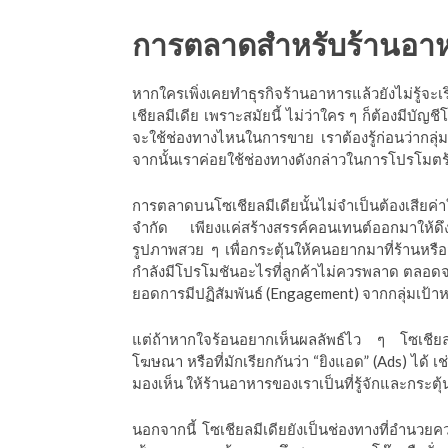
การตลาดสำหรับร้านอา
หากใครเพิ่งเคยทำธุรกิจร้านอาหารแล้วยังไม่รู้จ
เชียลมีเดีย เพราะสมัยนี้ ไม่ว่าใคร ๆ ก็ต้องมีบัญชี
จะใช้ช่องทางไหนในการขาย เราต้องรู้ก่อนว่ากล
จากนั้นเราค่อยใช้ช่องทางดังกล่าวในการโปรโม
การตลาดบนโซเชียลมีเดียนั้นไม่จำเป็นต้องเสียค
จำกัด เพียงแค่สร้างสรรค์คอนเทนต์ออกมาให้ดึ
รูปภาพสวย ๆ เพื่อกระตุ้นให้คนอยากมาที่ร้านหร
กำลังมีโปรโมชันอะไรที่ลูกค้าไม่ควรพลาด ตลอดจนก
ยอดการมีปฏิสัมพันธ์ (Engagement) จากกลุ่มเป้า
แต่ถ้าหากใจร้อนอยากเห็นผลลัพธ์ไว ๆ โซเชียลมี
โฆษณา หรือที่มักเรียกกันว่า “ยิงแอด” (Ads) ได้ เ
มองเห็น ให้ร้านอาหารของเราเป็นที่รู้จักและกระตุ้นก
นอกจากนี้ โซเชียลมีเดียยังเป็นช่องทางที่อำนวย