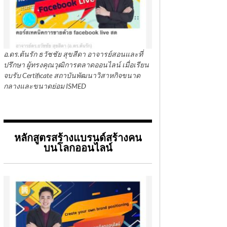
อ.ดร.ต้นรัก ธวัชชัย สุขสีดา อาจารย์สอนและที่
ปรึกษา ผู้ทรงคุณวุฒิการตลาดออนไลน์ เมื่อเรียน
จบรับ Certificate สถาบันพัฒนาวิสาหกิจขนาด
กลางและขนาดย่อม ISMED
หลักสูตรสร้างแบรนด์สร้างคน
บนโลกออนไลน์