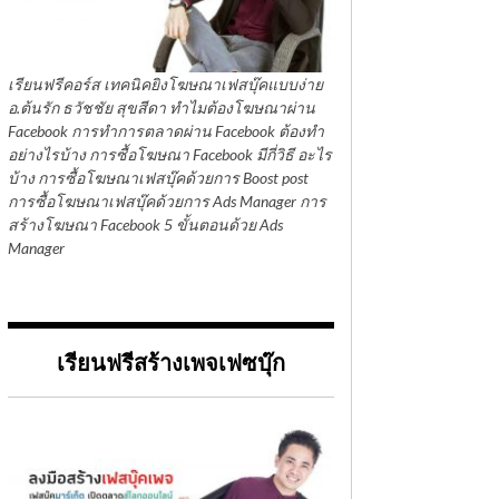
เรียนฟรีคอร์ส เทคนิคยิงโฆษณาเฟสบุ๊คแบบง่าย
อ.ต้นรัก ธวัชชัย สุขสีดา ทำไมต้องโฆษณาผ่าน
Facebook การทำการตลาดผ่าน Facebook ต้องทำ
อย่างไรบ้าง การซื้อโฆษณา Facebook มีกี่วิธี อะไร
บ้าง การซื้อโฆษณาเฟสบุ๊คด้วยการ Boost post
การซื้อโฆษณาเฟสบุ๊คด้วยการ Ads Manager การ
สร้างโฆษณา Facebook 5 ขั้นตอนด้วย Ads
Manager
เรียนฟรีสร้างเพจเฟซบุ๊ก