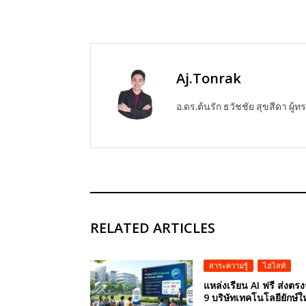
Aj.Tonrak
อ.ดร.ต้นรัก ธวัชชัย สุขสีดา ผ
RELATED ARTICLES
สาระความรู้
,
ไฮไลท์
แหล่งเรียน AI ฟรี ส่งตร
9 บริษัทเทคโนโลยียักษ์ใ