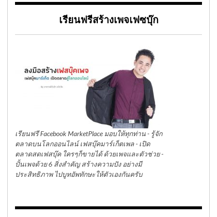
เรียนฟรีสร้างเพจเฟซบุ๊ก
เรียนฟรี Facebook MarketPlace มอบให้ทุกท่าน - รู้จัก
ตลาดบนโลกออนไลน์ เฟสบุ๊คมาร์เก็ตเพล - เปิด
ตลาดสดเฟสบุ๊ค ใครๆก็ขายได้ ด้วยเพจและตัวช่วย -
ปั้นเพจด้วย 6 สิ่งสำคัญ สร้างความปัง อย่างมี
ประสิทธิภาพ ไปบูทอัพทักษะให้ตัวเองกันครับ