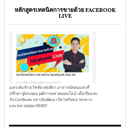
หลักสูตรเทคนิคการขายด้วย FACEBOOK
LIVE
อ.ดร.ต้นรัก ธวัชชัย สุขสีดา อาจารย์สอนและที่
ปรึกษา ผู้ทรงคุณวุฒิการตลาดออนไลน์ เมื่อเรียนจบ
รับ Certificate สถาบันพัฒนาวิสาหกิจขนาดกลาง
และขนาดย่อม ISMED