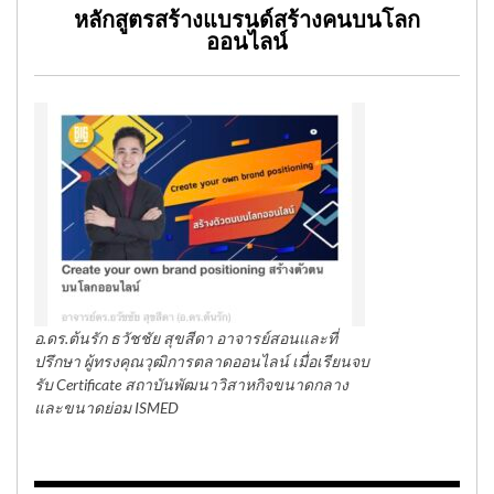
หลักสูตรสร้างแบรนด์สร้างคนบนโลก
ออนไลน์
อ.ดร.ต้นรัก ธวัชชัย สุขสีดา อาจารย์สอนและที่
ปรึกษา ผู้ทรงคุณวุฒิการตลาดออนไลน์ เมื่อเรียนจบ
รับ Certificate สถาบันพัฒนาวิสาหกิจขนาดกลาง
และขนาดย่อม ISMED