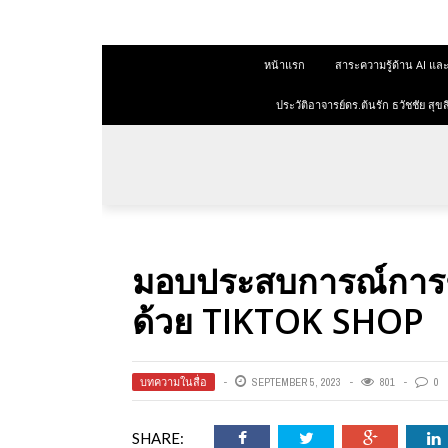
 สุขสีดา
หน้าแรก
สาระความรู้ด้าน AI 
ออนไลน์
ออนไลน์
ประวัติอาจารย์ดร.ต้นรัก ธวัชชัย ส
การตลาด
าการตลาด
ลาด
มอบประสบการณ์การช้
ุณวุฒิ
ด้วย TIKTOK SHOP
 ช่องทาง
บทความในสื่อ
SEPTEMBER 5, 2023
801
0
 สุขสี
SHARE: