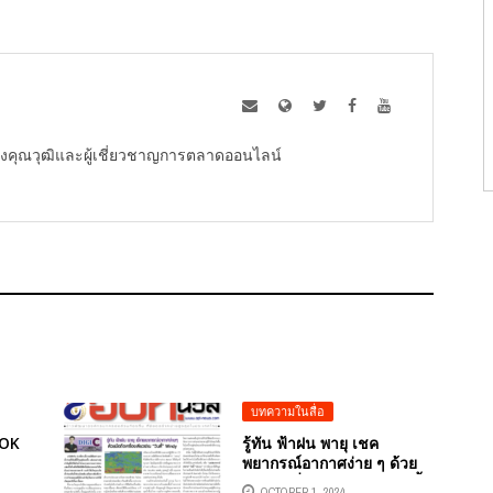
ู้ทรงคุณวุฒิและผู้เชี่ยวชาญการตลาดออนไลน์
บทความในสื่อ
TOK
รู้ทัน ฟ้าฝน พายุ เชค
พยากรณ์อากาศง่าย ๆ ด้วย
มือถือเครื่องเดียวผ่าน “วินดี้”
OCTOBER 1, 2024