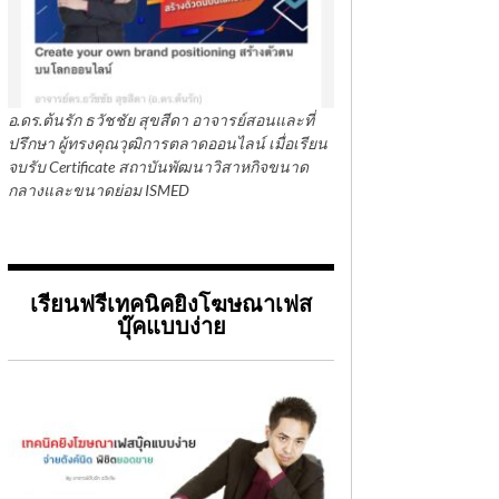
อ.ดร.ต้นรัก ธวัชชัย สุขสีดา อาจารย์สอนและที่
ปรึกษา ผู้ทรงคุณวุฒิการตลาดออนไลน์ เมื่อเรียน
จบรับ Certificate สถาบันพัฒนาวิสาหกิจขนาด
กลางและขนาดย่อม ISMED
เรียนฟรีเทคนิคยิงโฆษณาเฟส
บุ๊คแบบง่าย