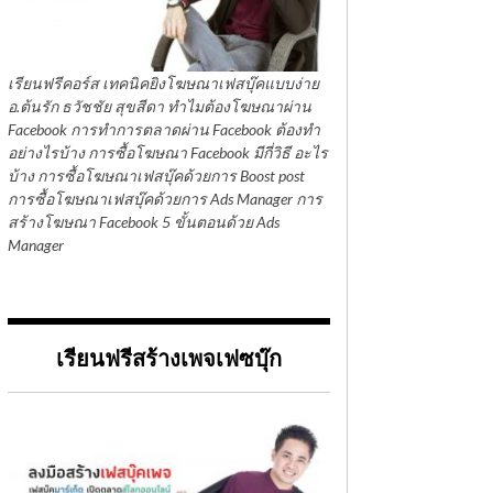
เรียนฟรีคอร์ส เทคนิคยิงโฆษณาเฟสบุ๊คแบบง่าย
อ.ต้นรัก ธวัชชัย สุขสีดา ทำไมต้องโฆษณาผ่าน
Facebook การทำการตลาดผ่าน Facebook ต้องทำ
อย่างไรบ้าง การซื้อโฆษณา Facebook มีกี่วิธี อะไร
บ้าง การซื้อโฆษณาเฟสบุ๊คด้วยการ Boost post
การซื้อโฆษณาเฟสบุ๊คด้วยการ Ads Manager การ
สร้างโฆษณา Facebook 5 ขั้นตอนด้วย Ads
Manager
เรียนฟรีสร้างเพจเฟซบุ๊ก