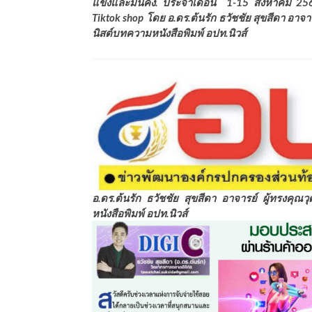
แข็งและมั่นคง. ประจำเดือน 1-15 สิงหาคม 256
Tiktok shop โดย อ.ดร.ต้นรัก ธวัชชัย สุขสีดา อาจ
นิสต์บทความหนังสือพิมพ์ อปท.นิวส์
อ.ดร.ต้นรัก ธวัชชัย สุขสีดา อาจารย์ ผู้ทรงคุณ
หนังสือพิมพ์ อปท.นิวส์