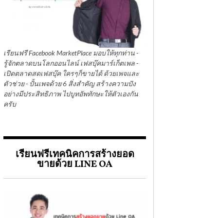
เรียนฟรี Facebook MarketPlace มอบให้ทุกท่าน -
รู้จักตลาดบนโลกออนไลน์ เฟสบุ๊คมาร์เก็ตเพล -
เปิดตลาดสดเฟสบุ๊ค ใครๆก็ขายได้ ด้วยเพจและ
ตัวช่วย - ปั้นเพจด้วย 6 สิ่งสำคัญ สร้างความปัง
อย่างมีประสิทธิภาพ ไปบูทอัพทักษะให้ตัวเองกัน
ครับ
เรียนฟรีเทคนิคการสร้างยอด
ขายด้วย LINE OA