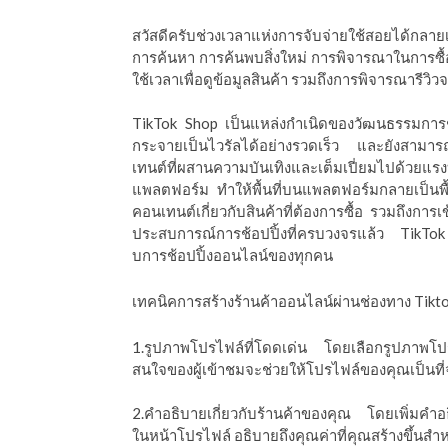
ีดา (อ.ดร.ต้นรัก)
สวัสดีครับช่วงเวลาแห่งการจับจ่ายใช้สอยได้กลาย
การค้นหา การค้นพบสิ่งใหม่ การพิจารณาในการซื้อ 
ใช้เวลาเพื่อดูข้อมูลสินค้า รวมถึงการพิจารณารีวิวจากผ
TikTok Shop เป็นแหล่งกำเนิดของวัฒนธรรมการช้อป
กระจายเป็นไวรัลได้อย่างรวดเร็ว และยังสามาร
เทนต์ที่ผสานความบันเทิงและเต็มเปี่ยมไปด้วยแร
แพลตฟอร์ม ทำให้พื้นที่บนแพลตฟอร์มกลายเป็นพื้
คอนเทนต์เกี่ยวกับสินค้าที่ต้องการซื้อ รวมถึงกา
ประสบการณ์การช้อปปิ้งที่ครบวงจรแล้ว TikTok
บการช้อปปิ้งออนไลน์ของทุกคน
เทคนิคการสร้างร้านค้าออนไลน์ผ่านช่องทาง Tiktok 
1.รูปภาพโปรไฟล์ที่โดดเด่น โดยเลือกรูปภาพโปร
สนใจของผู้เข้าชมจะช่วยให้โปรไฟล์ของคุณเป็นท
2.คำอธิบายเกี่ยวกับร้านค้าของคุณ โดยเพิ่มคำอธ
ในหน้าโปรไฟล์ อธิบายถึงคุณค่าที่คุณสร้างขึ้นสำ