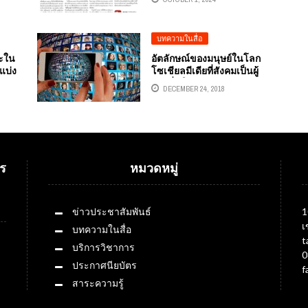
WINDY บทความข่าวอากาศ
โดย อ.ดร.ต้นรัก ธวัชชัย สุข
สีดา
บทความในสื่อ
ยะใน
อัตลักษณ์ของมนุษย์ในโลก
แบ่ง
โซเชียลมีเดียที่สังคมเป็นผู้
 และ
หยิบยื่นให้
DECEMBER 24, 2018
นี
ุขสี
สอน
ร์ซ
ร
หมวดหมู่
ข่าวประชาสัมพันธ์
1
เ
บทความในสื่อ
t
บริการวิชาการ
0
ประกาศนียบัตร
f
สาระความรู้