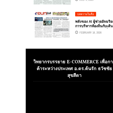
บทความในสื่อ
พลังของ AI ผู้ช่วยอัจฉริ
การบริหารท้องถิ่นกับเส้น
ระหว่าง “ความรวดเร็ว”
FEBRUARY 16, 2026
“วิจารณญาณ” โดยคอลัม
สต์ อ.ดร.ต้นรัก ธวัชชัย ส
ดา วิทยากรและอาจารย์
ผู้เชี่ยวชาญด้านปัญญา
ประดิษฐ์ AI และอีคอมเมิ
การตลาดออนไลน์
วิทยากรบรรยาย E-COMMERCE เพื่อกา
ค้าระหว่างประเทศ อ.ดร.ต้นรัก ธวัชชัย
สุขสีดา
Video
Player