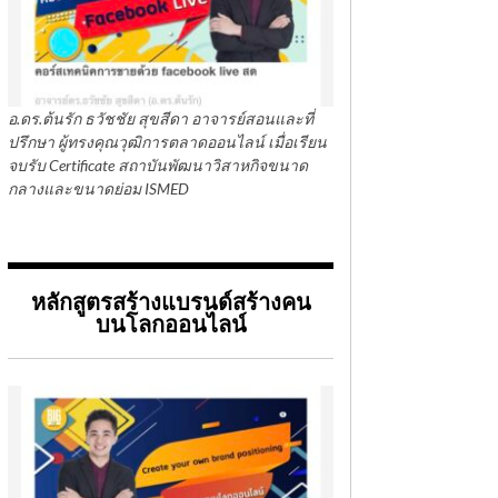
อ.ดร.ต้นรัก ธวัชชัย สุขสีดา อาจารย์สอนและที่
ปรึกษา ผู้ทรงคุณวุฒิการตลาดออนไลน์ เมื่อเรียน
จบรับ Certificate สถาบันพัฒนาวิสาหกิจขนาด
กลางและขนาดย่อม ISMED
หลักสูตรสร้างแบรนด์สร้างคน
บนโลกออนไลน์