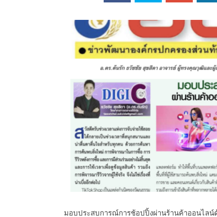
ออนไลน์
เชิญ
จารย์ต้นรัก ธวัช
ทศศาสตร์
ย์ต้นรัก ธวัชชัย
สตร์
มอบประสบการณ์การช้อปปิ้งผ่านร้านค้าออนไลน์ด